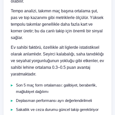
olabilir.
Tempo analizi, takımın maç başına ortalama şut,
pas ve top kazanımı gibi metriklerle ölçülür. Yüksek
tempolu takımlar genellikle daha fazla kart ve
korner üretir; bu da canlı takip için önemli bir sinyal
sağlar.
Ev sahibi faktörü, özellikle alt liglerde istatistiksel
olarak anlamlıdır. Seyirci kalabalığı, saha tanıdıklığı
ve seyahat yorgunluğunun yokluğu gibi etkenler, ev
sahibi lehine ortalama 0.3–0.5 puan avantaj
yaratmaktadır.
Son 5 maç form ortalaması: galibiyet, beraberlik,
mağlubiyet dağılımı
Deplasman performansı ayrı değerlendirilmeli
Sakatlık ve ceza durumu güncel takip gerektiriyor