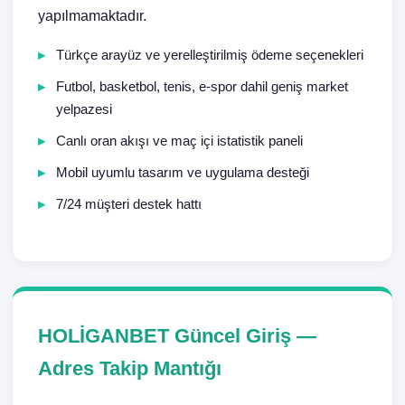
yapılmamaktadır.
Türkçe arayüz ve yerelleştirilmiş ödeme seçenekleri
Futbol, basketbol, tenis, e-spor dahil geniş market
yelpazesi
Canlı oran akışı ve maç içi istatistik paneli
Mobil uyumlu tasarım ve uygulama desteği
7/24 müşteri destek hattı
HOLİGANBET Güncel Giriş —
Adres Takip Mantığı