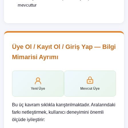
mevcuttur
Üye Ol / Kayıt Ol / Giriş Yap — Bilgi
Mimarisi Ayrımı
Yeni Üye
Mevcut Üye
Bu üç kavram sıklıkla karıştırılmaktadır. Aralarındaki
farkı netleştirmek, kullanıcı deneyimini önemli
ölçüde iyileştirir: