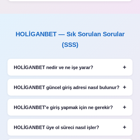
HOLİGANBET — Sık Sorulan Sorular
(SSS)
+
HOLİGANBET nedir ve ne işe yarar?
+
HOLİGANBET güncel giriş adresi nasıl bulunur?
+
HOLİGANBET'e giriş yapmak için ne gerekir?
+
HOLİGANBET üye ol süreci nasıl işler?