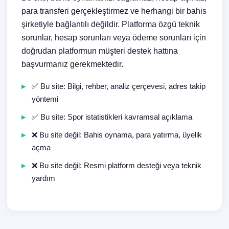
para transferi gerçekleştirmez ve herhangi bir bahis
şirketiyle bağlantılı değildir. Platforma özgü teknik
sorunlar, hesap sorunları veya ödeme sorunları için
doğrudan platformun müşteri destek hattına
başvurmanız gerekmektedir.
✅ Bu site: Bilgi, rehber, analiz çerçevesi, adres takip
yöntemi
✅ Bu site: Spor istatistikleri kavramsal açıklama
❌ Bu site değil: Bahis oynama, para yatırma, üyelik
açma
❌ Bu site değil: Resmi platform desteği veya teknik
yardım