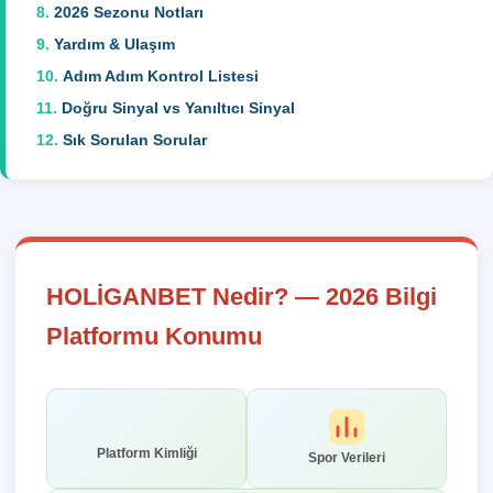
2026 Sezonu Notları
Yardım & Ulaşım
Adım Adım Kontrol Listesi
Doğru Sinyal vs Yanıltıcı Sinyal
Sık Sorulan Sorular
HOLİGANBET Nedir? — 2026 Bilgi
Platformu Konumu
Platform Kimliği
Spor Verileri