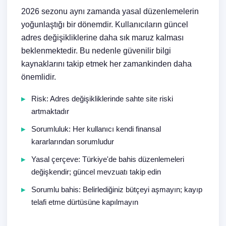
2026 sezonu aynı zamanda yasal düzenlemelerin
yoğunlaştığı bir dönemdir. Kullanıcıların güncel
adres değişikliklerine daha sık maruz kalması
beklenmektedir. Bu nedenle güvenilir bilgi
kaynaklarını takip etmek her zamankinden daha
önemlidir.
Risk: Adres değişikliklerinde sahte site riski
artmaktadır
Sorumluluk: Her kullanıcı kendi finansal
kararlarından sorumludur
Yasal çerçeve: Türkiye'de bahis düzenlemeleri
değişkendir; güncel mevzuatı takip edin
Sorumlu bahis: Belirlediğiniz bütçeyi aşmayın; kayıp
telafi etme dürtüsüne kapılmayın