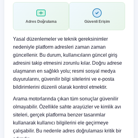
Adres Doğrulama
Güvenli Erişim
Yasal düzenlemeler ve teknik gereksinimler
nedeniyle platform adresleri zaman zaman
güncellenir. Bu durum, kullanıcıların güncel giriş
adresini takip etmesini zorunlu kılar. Doğru adrese
ulaşmanın en sağlıklı yolu; resmi sosyal medya
duyurularını, güvenilir bilgi sitelerini ve e-posta
bildirimlerini düzenli olarak kontrol etmektir.
Arama motorlarında çıkan tüm sonuçlar güvenilir
olmayabilir. Özellikle sahte arayüzler ve kimlik avı
siteleri, gerçek platforma benzer tasarımlar
kullanarak kullanıcı bilgilerini ele geçirmeye
çalışabilir. Bu nedenle adres doğrulaması kritik bir