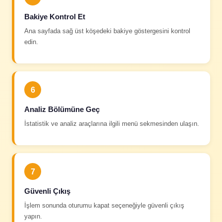
Bakiye Kontrol Et
Ana sayfada sağ üst köşedeki bakiye göstergesini kontrol
edin.
6
Analiz Bölümüne Geç
İstatistik ve analiz araçlarına ilgili menü sekmesinden ulaşın.
7
Güvenli Çıkış
İşlem sonunda oturumu kapat seçeneğiyle güvenli çıkış
yapın.