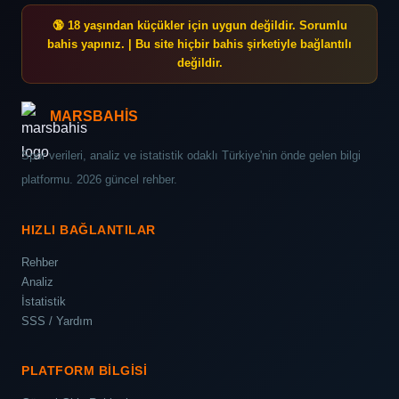
🔞 18 yaşından küçükler için uygun değildir. Sorumlu
bahis yapınız. | Bu site hiçbir bahis şirketiyle bağlantılı
değildir.
MARSBAHİS
Spor verileri, analiz ve istatistik odaklı Türkiye'nin önde gelen bilgi
platformu. 2026 güncel rehber.
HIZLI BAĞLANTILAR
Rehber
Analiz
İstatistik
SSS / Yardım
PLATFORM BILGISI