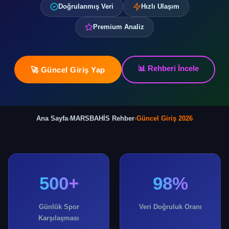
Doğrulanmış Veri
Hızlı Ulaşım
Premium Analiz
📊 Rehberi İncele
🚀 Güncel Giriş Yap
Ana Sayfa
›
MARSBAHİS Rehber
›
Güncel Giriş 2026
500+
98%
Günlük Spor
Veri Doğruluk Oranı
Karşılaşması