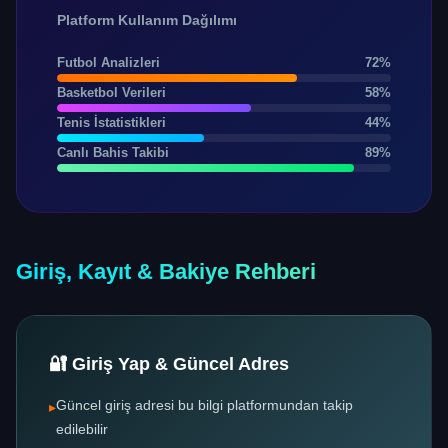
Platform Kullanım Dağılımı
Futbol Analizleri
72%
Basketbol Verileri
58%
Tenis İstatistikleri
44%
Canlı Bahis Takibi
89%
Giriş, Kayıt & Bakiye Rehberi
🔐 Giriş Yap & Güncel Adres
Güncel giriş adresi bu bilgi platformundan takip
edilebilir