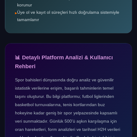
korunur
Üye ol ve kayıt ol süreçleri hızlı doğrulama sistemiyle
tamamlanır
📊 Detaylı Platform Analizi & Kullanıcı
Rehberi
Spor bahisleri dünyasında doğru analiz ve güvenilir
istatistik verilerine erişim, başarılı tahminlerin temel
taşını oluşturur. Bu bilgi platformu; futbol liglerinden
basketbol turnuvalarına, tenis kortlarından buz
hokeyine kadar geniş bir spor yelpazesinde kapsamlı
veri sunmaktadır. Günlük 500'ü aşkın karşılaşma için
oran hareketleri, form analizleri ve tarihsel H2H verileri