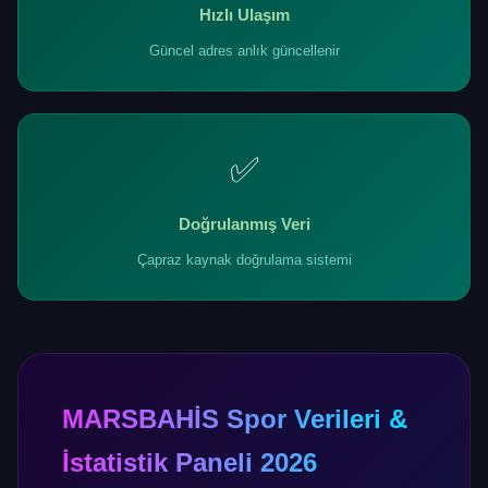
Hızlı Ulaşım
Güncel adres anlık güncellenir
✅
Doğrulanmış Veri
Çapraz kaynak doğrulama sistemi
MARSBAHİS Spor Verileri &
İstatistik Paneli 2026