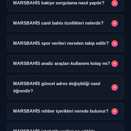
cüzdan dahil çoklu ödeme yöntemi sunulmaktadır.
MARSBAHİS bakiye sorgulama nasıl yapılır?
+
Hesap panelinden bakiye bilgilerinize anlık
ulaşabilirsiniz. Bakiye geçmişi ve işlem detayları da bu
MARSBAHİS canlı bahis özellikleri nelerdir?
+
bölümde görüntülenir.
Canlı bahis bölümünde 40'tan fazla spor dalında anlık
oranlar ve maç içi istatistikler sunulmaktadır. Oran
MARSBAHİS spor verileri nereden takip edilir?
+
güncellemeleri saniyeler içinde yansıtılır.
Spor verileri ve istatistik bölümünden anlık veriler
izlenebilir. Futbol, basketbol ve tenis başta olmak üzere
MARSBAHİS analiz araçları kullanımı kolay mı?
+
tüm dallar kapsanmaktadır.
Analiz araçları sezgisel arayüzüyle kolayca kullanılabilir.
Rehber bölümünde adım adım kullanım kılavuzları
MARSBAHİS güncel adres değişikliği nasıl
+
mevcuttur.
öğrenilir?
Bu bilgi platformunu düzenli takip ederek güncel adres
bilgisine her zaman ulaşabilirsiniz. Bildirim sistemi de
MARSBAHİS rehber içerikleri nerede bulunur?
+
mevcuttur.
Rehber bölümünde tüm kullanım kılavuzları, giriş yap
adımları ve platform özellikleri detaylı şekilde