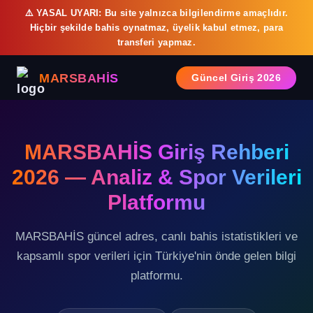
⚠️ YASAL UYARI: Bu site yalnızca bilgilendirme amaçlıdır.
Hiçbir şekilde bahis oynatmaz, üyelik kabul etmez, para
transferi yapmaz.
MARSBAHİS
Güncel Giriş 2026
MARSBAHİS Giriş Rehberi
2026 — Analiz & Spor Verileri
Platformu
MARSBAHİS güncel adres, canlı bahis istatistikleri ve
kapsamlı spor verileri için Türkiye'nin önde gelen bilgi
platformu.