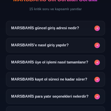
15 kritik soru ve kapsamlı yanıtlar
MARSBAHİS güncel giriş adresi nedir?
+
Güncel adres bilgisine bu bilgi platformu üzerinden anlık
olarak ulaşabilirsiniz. Adres değişikliklerinde yönlendirme
MARSBAHİS'e nasıl giriş yapılır?
+
sistemi otomatik devreye girer.
Güncel adres üzerinden giriş yap butonunu kullanarak
hesabınıza erişebilirsiniz. Doğru URL kullanımı kesintisiz
MARSBAHİS üye ol işlemi nasıl tamamlanır?
+
bağlantı için önemlidir.
Üye ol formunu doldurarak kayıt sürecini
başlatabilirsiniz. Doğrulama adımları tamamlandıktan
MARSBAHİS kayıt ol süreci ne kadar sürer?
+
sonra hesabınız aktif hale gelir.
Kayıt ol işlemi ortalama 2-3 dakika içinde
tamamlanmaktadır. Kimlik doğrulama adımı ek süre
MARSBAHİS para yatır seçenekleri nelerdir?
+
gerektirebilir.
Para yatır işlemleri için banka havalesi, kredi kartı ve e-