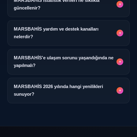
MARSBAHİS istatistik verileri ne sıklıkla
+
açıklanmaktadır.
güncellenir?
İstatistik verileri anlık güncellenmektedir. Doğrulanmış
veri kaynakları kullanılarak yüksek doğruluk oranı
MARSBAHİS yardım ve destek kanalları
+
sağlanmaktadır.
nelerdir?
Yardım bölümünden canlı destek, e-posta ve SSS
kanallarına ulaşım sağlanabilmektedir. 7/24 destek
MARSBAHİS'e ulaşım sorunu yaşandığında ne
+
hizmeti mevcuttur.
yapılmalı?
Ulaşım sorunu yaşandığında öncelikle güncel adres
bölümü kontrol edilmeli, ardından yardım kanallarına
MARSBAHİS 2026 yılında hangi yenilikleri
+
başvurulmalıdır.
sunuyor?
2026 yılında geliştirilmiş analiz araçları, genişletilmiş
spor verileri ve yenilenen canlı bahis arayüzü kullanıcı
deneyimini üst seviyeye taşımaktadır.