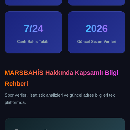
7/24
2026
Canlı Bahis Takibi
Güncel Sezon Verileri
MARSBAHİS Hakkında Kapsamlı Bilgi
Rehberi
Spor verileri, istatistik analizleri ve güncel adres bilgileri tek
platformda.