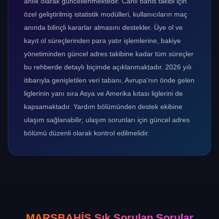
anlık olarak güncellenmektedir. Canlı bahis takibi için
özel geliştirilmiş istatistik modülleri, kullanıcıların maç
anında bilinçli kararlar almasını destekler. Üye ol ve
kayıt ol süreçlerinden para yatır işlemlerine, bakiye
yönetiminden güncel adres takibine kadar tüm süreçler
bu rehberde detaylı biçimde açıklanmaktadır. 2026 yılı
itibarıyla genişletilen veri tabanı, Avrupa'nın önde gelen
liglerinin yanı sıra Asya ve Amerika kıtası liglerini de
kapsamaktadır. Yardım bölümünden destek ekibine
ulaşım sağlanabilir; ulaşım sorunları için güncel adres
bölümü düzenli olarak kontrol edilmelidir.
MARSBAHİS Sık Sorulan Sorular