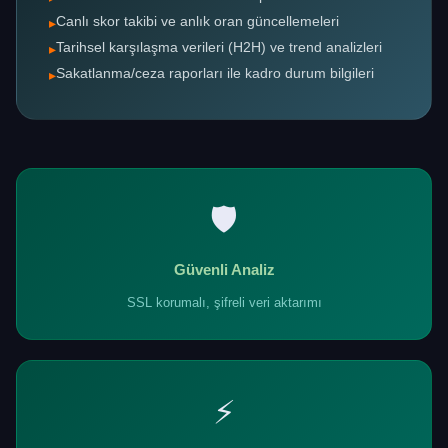
Canlı skor takibi ve anlık oran güncellemeleri
Tarihsel karşılaşma verileri (H2H) ve trend analizleri
Sakatlanma/ceza raporları ile kadro durum bilgileri
🛡️
Güvenli Analiz
SSL korumalı, şifreli veri aktarımı
⚡