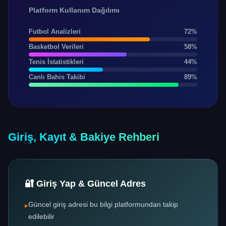
Platform Kullanım Dağılımı
Futbol Analizleri
72%
Basketbol Verileri
58%
Tenis İstatistikleri
44%
Canlı Bahis Takibi
89%
Giriş, Kayıt & Bakiye Rehberi
🔐 Giriş Yap & Güncel Adres
Güncel giriş adresi bu bilgi platformundan takip
edilebilir