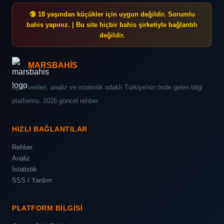
🔞 18 yaşından küçükler için uygun değildir. Sorumlu
bahis yapınız. | Bu site hiçbir bahis şirketiyle bağlantılı
değildir.
MARSBAHİS
Spor verileri, analiz ve istatistik odaklı Türkiye'nin önde gelen bilgi
platformu. 2026 güncel rehber.
HIZLI BAĞLANTILAR
Rehber
Analiz
İstatistik
SSS / Yardım
PLATFORM BILGISI