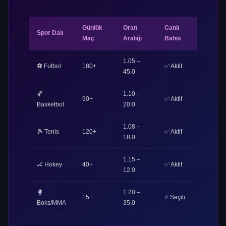
Günlük
Oran
Canlı
Spor Dalı
Maç
Aralığı
Bahis
1.05 –
⚽ Futbol
180+
✅ Aktif
45.0
🏀
1.10 –
90+
✅ Aktif
Basketbol
20.0
1.08 –
🎾 Tenis
120+
✅ Aktif
18.0
1.15 –
🏒 Hokey
40+
✅ Aktif
12.0
🥊
1.20 –
15+
⚡ Seçili
Boks/MMA
35.0