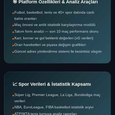
🎯 Platform Özellikleri & Analiz Araçları
Futbol, basketbol, tenis ve 40+ spor dalında canlı
bahis oranları
Maç öncesi ve anlık istatistik karşılaştırma modülü
Takım form analizi — son 10 maç performans skoru
Kart, korner ve gol beklenti değerleri (xG verileri)
Oran hareketleri ve piyasa değişim grafikleri
Güncel adres yönlendirme sistemi ile kesintisiz ulaşım
📈 Spor Verileri & İstatistik Kapsamı
Süper Lig, Premier League, La Liga, Bundesliga maç
verileri
NBA, EuroLeague, FIBA basketbol istatistik arşivi
ATP/WTA tenis turnuva analiz raporları