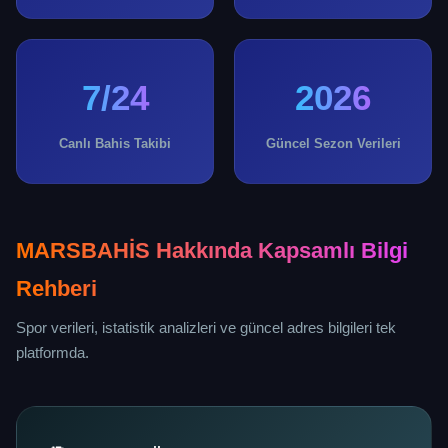
7/24
2026
Canlı Bahis Takibi
Güncel Sezon Verileri
MARSBAHİS Hakkında Kapsamlı Bilgi
Rehberi
Spor verileri, istatistik analizleri ve güncel adres bilgileri tek
platformda.