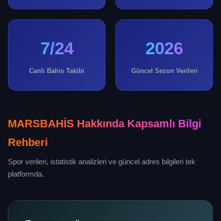
7/24
2026
Canlı Bahis Takibi
Güncel Sezon Verileri
MARSBAHİS Hakkında Kapsamlı Bilgi
Rehberi
Spor verileri, istatistik analizleri ve güncel adres bilgileri tek
platformda.