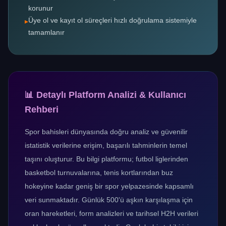
korunur
Üye ol ve kayıt ol süreçleri hızlı doğrulama sistemiyle
tamamlanır
📊 Detaylı Platform Analizi & Kullanıcı
Rehberi
Spor bahisleri dünyasında doğru analiz ve güvenilir
istatistik verilerine erişim, başarılı tahminlerin temel
taşını oluşturur. Bu bilgi platformu; futbol liglerinden
basketbol turnuvalarına, tenis kortlarından buz
hokeyine kadar geniş bir spor yelpazesinde kapsamlı
veri sunmaktadır. Günlük 500'ü aşkın karşılaşma için
oran hareketleri, form analizleri ve tarihsel H2H verileri