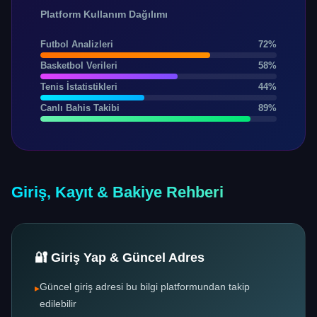
Platform Kullanım Dağılımı
Futbol Analizleri
72%
Basketbol Verileri
58%
Tenis İstatistikleri
44%
Canlı Bahis Takibi
89%
Giriş, Kayıt & Bakiye Rehberi
🔐 Giriş Yap & Güncel Adres
Güncel giriş adresi bu bilgi platformundan takip
edilebilir