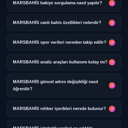
cüzdan dahil çoklu ödeme yöntemi sunulmaktadır.
MARSBAHİS bakiye sorgulama nasıl yapılır?
+
Hesap panelinden bakiye bilgilerinize anlık
ulaşabilirsiniz. Bakiye geçmişi ve işlem detayları da bu
MARSBAHİS canlı bahis özellikleri nelerdir?
+
bölümde görüntülenir.
Canlı bahis bölümünde 40'tan fazla spor dalında anlık
oranlar ve maç içi istatistikler sunulmaktadır. Oran
MARSBAHİS spor verileri nereden takip edilir?
+
güncellemeleri saniyeler içinde yansıtılır.
Spor verileri ve istatistik bölümünden anlık veriler
izlenebilir. Futbol, basketbol ve tenis başta olmak üzere
MARSBAHİS analiz araçları kullanımı kolay mı?
+
tüm dallar kapsanmaktadır.
Analiz araçları sezgisel arayüzüyle kolayca kullanılabilir.
Rehber bölümünde adım adım kullanım kılavuzları
MARSBAHİS güncel adres değişikliği nasıl
+
mevcuttur.
öğrenilir?
Bu bilgi platformunu düzenli takip ederek güncel adres
bilgisine her zaman ulaşabilirsiniz. Bildirim sistemi de
MARSBAHİS rehber içerikleri nerede bulunur?
+
mevcuttur.
Rehber bölümünde tüm kullanım kılavuzları, giriş yap
adımları ve platform özellikleri detaylı şekilde