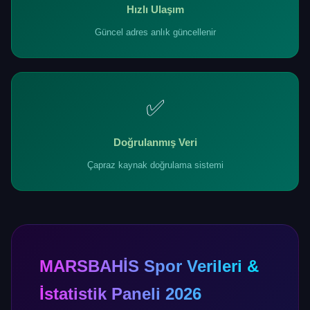
Hızlı Ulaşım
Güncel adres anlık güncellenir
✅
Doğrulanmış Veri
Çapraz kaynak doğrulama sistemi
MARSBAHİS Spor Verileri &
İstatistik Paneli 2026