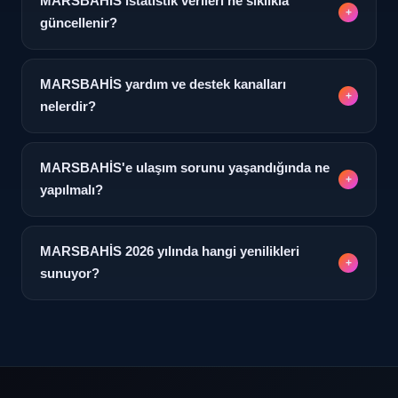
MARSBAHİS istatistik verileri ne sıklıkla
+
açıklanmaktadır.
güncellenir?
İstatistik verileri anlık güncellenmektedir. Doğrulanmış
veri kaynakları kullanılarak yüksek doğruluk oranı
MARSBAHİS yardım ve destek kanalları
+
sağlanmaktadır.
nelerdir?
Yardım bölümünden canlı destek, e-posta ve SSS
kanallarına ulaşım sağlanabilmektedir. 7/24 destek
MARSBAHİS'e ulaşım sorunu yaşandığında ne
+
hizmeti mevcuttur.
yapılmalı?
Ulaşım sorunu yaşandığında öncelikle güncel adres
bölümü kontrol edilmeli, ardından yardım kanallarına
MARSBAHİS 2026 yılında hangi yenilikleri
+
başvurulmalıdır.
sunuyor?
2026 yılında geliştirilmiş analiz araçları, genişletilmiş
spor verileri ve yenilenen canlı bahis arayüzü kullanıcı
deneyimini üst seviyeye taşımaktadır.