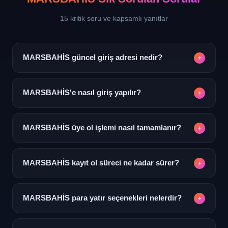
15 kritik soru ve kapsamlı yanıtlar
MARSBAHİS güncel giriş adresi nedir?
+
Güncel adres bilgisine bu bilgi platformu üzerinden anlık
olarak ulaşabilirsiniz. Adres değişikliklerinde yönlendirme
MARSBAHİS'e nasıl giriş yapılır?
+
sistemi otomatik devreye girer.
Güncel adres üzerinden giriş yap butonunu kullanarak
hesabınıza erişebilirsiniz. Doğru URL kullanımı kesintisiz
MARSBAHİS üye ol işlemi nasıl tamamlanır?
+
bağlantı için önemlidir.
Üye ol formunu doldurarak kayıt sürecini
başlatabilirsiniz. Doğrulama adımları tamamlandıktan
MARSBAHİS kayıt ol süreci ne kadar sürer?
+
sonra hesabınız aktif hale gelir.
Kayıt ol işlemi ortalama 2-3 dakika içinde
tamamlanmaktadır. Kimlik doğrulama adımı ek süre
MARSBAHİS para yatır seçenekleri nelerdir?
+
gerektirebilir.
Para yatır işlemleri için banka havalesi, kredi kartı ve e-