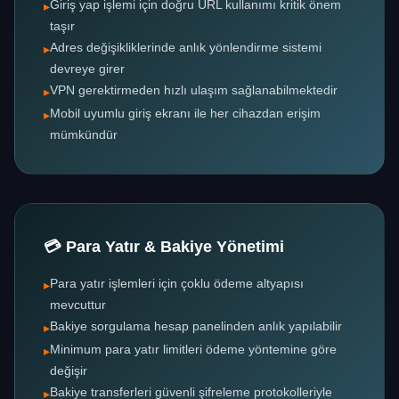
Giriş yap işlemi için doğru URL kullanımı kritik önem
taşır
Adres değişikliklerinde anlık yönlendirme sistemi
devreye girer
VPN gerektirmeden hızlı ulaşım sağlanabilmektedir
Mobil uyumlu giriş ekranı ile her cihazdan erişim
mümkündür
💳 Para Yatır & Bakiye Yönetimi
Para yatır işlemleri için çoklu ödeme altyapısı
mevcuttur
Bakiye sorgulama hesap panelinden anlık yapılabilir
Minimum para yatır limitleri ödeme yöntemine göre
değişir
Bakiye transferleri güvenli şifreleme protokolleriyle