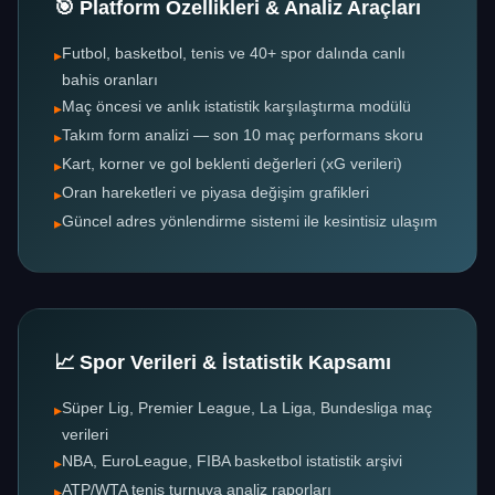
🎯 Platform Özellikleri & Analiz Araçları
Futbol, basketbol, tenis ve 40+ spor dalında canlı
bahis oranları
Maç öncesi ve anlık istatistik karşılaştırma modülü
Takım form analizi — son 10 maç performans skoru
Kart, korner ve gol beklenti değerleri (xG verileri)
Oran hareketleri ve piyasa değişim grafikleri
Güncel adres yönlendirme sistemi ile kesintisiz ulaşım
📈 Spor Verileri & İstatistik Kapsamı
Süper Lig, Premier League, La Liga, Bundesliga maç
verileri
NBA, EuroLeague, FIBA basketbol istatistik arşivi
ATP/WTA tenis turnuva analiz raporları