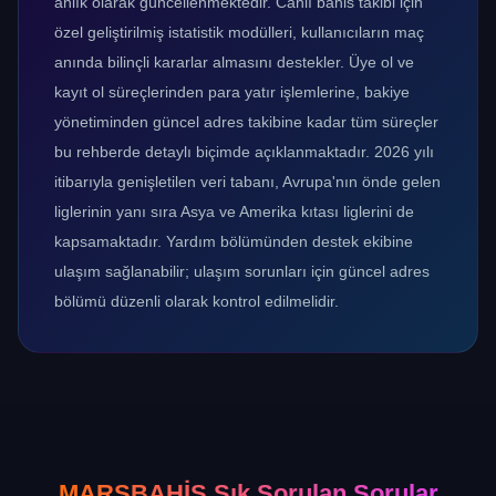
anlık olarak güncellenmektedir. Canlı bahis takibi için
özel geliştirilmiş istatistik modülleri, kullanıcıların maç
anında bilinçli kararlar almasını destekler. Üye ol ve
kayıt ol süreçlerinden para yatır işlemlerine, bakiye
yönetiminden güncel adres takibine kadar tüm süreçler
bu rehberde detaylı biçimde açıklanmaktadır. 2026 yılı
itibarıyla genişletilen veri tabanı, Avrupa'nın önde gelen
liglerinin yanı sıra Asya ve Amerika kıtası liglerini de
kapsamaktadır. Yardım bölümünden destek ekibine
ulaşım sağlanabilir; ulaşım sorunları için güncel adres
bölümü düzenli olarak kontrol edilmelidir.
MARSBAHİS Sık Sorulan Sorular