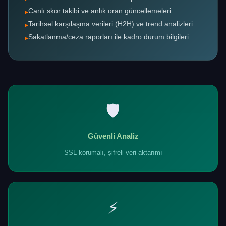
Canlı skor takibi ve anlık oran güncellemeleri
Tarihsel karşılaşma verileri (H2H) ve trend analizleri
Sakatlanma/ceza raporları ile kadro durum bilgileri
🛡️
Güvenli Analiz
SSL korumalı, şifreli veri aktarımı
⚡