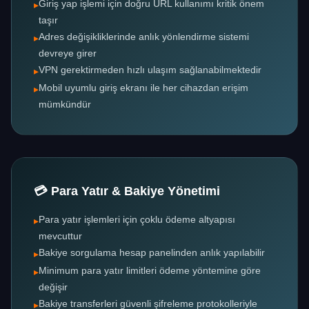
Giriş yap işlemi için doğru URL kullanımı kritik önem
taşır
Adres değişikliklerinde anlık yönlendirme sistemi
devreye girer
VPN gerektirmeden hızlı ulaşım sağlanabilmektedir
Mobil uyumlu giriş ekranı ile her cihazdan erişim
mümkündür
💳 Para Yatır & Bakiye Yönetimi
Para yatır işlemleri için çoklu ödeme altyapısı
mevcuttur
Bakiye sorgulama hesap panelinden anlık yapılabilir
Minimum para yatır limitleri ödeme yöntemine göre
değişir
Bakiye transferleri güvenli şifreleme protokolleriyle