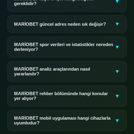
▼
gereklidir?
ayarları menüsündeki finans bölümünden ulaşılabilir.
Kimlik doğrulama için nüfus cüzdanı veya pasaport
görseli, adres doğrulama için ise son 3 aya ait fatura ya
▼
MARİOBET güncel adres neden sık değişir?
da banka ekstresi talep edilmektedir.
Ülkemizde uygulanan internet düzenlemeleri
kapsamında bahis platformlarına yönelik erişim
MARİOBET spor verileri ve istatistikler nereden
▼
derleniyor?
engellemeleri nedeniyle adresler periyodik olarak
güncellenmektedir. Bu durum sektörün genel bir
Sportradar, Opta ve Betradar gibi uluslararası veri
özelliğidir.
sağlayıcılardan beslenen platform, 500'ü aşkın lig ve
MARİOBET analiz araçlarından nasıl
▼
yararlanılır?
turnuvaya ait anlık istatistik sunmaktadır.
Platform içi analiz panelinden takım karşılaştırmaları,
oran hareketleri ve form grafikleri incelenebilir. Filtre
MARİOBET rehber bölümünde hangi konular
▼
yer alıyor?
seçenekleriyle spor dalı, lig ve tarih bazlı analiz
yapılabilmektedir.
Rehber bölümünde hesap oluşturma, para yatır/çek
işlemleri, bonus kullanımı, canlı bahis stratejileri ve
MARİOBET mobil uygulaması hangi cihazlarla
▼
uyumludur?
güvenlik ayarları hakkında kapsamlı bilgiler yer
almaktadır.