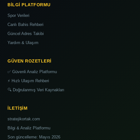
BILGI PLATFORMU
Spor Verileri
Canlı Bahis Rehberi
Güncel Adres Takibi
Yardım & Ulaşım
GÜVEN ROZETLERI
✅ Güvenli Analiz Platformu
⚡ Hızlı Ulaşım Rehberi
🔍 Doğrulanmış Veri Kaynakları
İLETIŞIM
stratejikortak.com
Bilgi & Analiz Platformu
Son güncelleme: Mayıs 2026