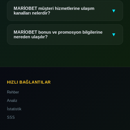
iOS 13 ve üzeri iPhone/iPad modelleri ile Android 8.0 ve
üzeri cihazlarla tam uyumlu çalışmaktadır. APK dosyası
MARİOBET müşteri hizmetlerine ulaşım
▼
kanalları nelerdir?
resmi kanaldan indirilebilmektedir.
7/24 canlı sohbet, e-posta desteği ve Telegram kanalı
üzerinden müşteri hizmetlerine ulaşım
MARİOBET bonus ve promosyon bilgilerine
▼
nereden ulaşılır?
sağlanabilmektedir. Ortalama yanıt süresi canlı
sohbette 2 dakikanın altındadır.
Promosyonlar sekmesinde hoşgeldin bonusu, kayıp
bonusu, yatırım bonusu ve freespin kampanyaları
detaylı çevrim koşullarıyla birlikte listelenmektedir.
Kampanyalar haftalık güncellenmektedir.
HIZLI BAĞLANTILAR
Rehber
Analiz
İstatistik
SSS