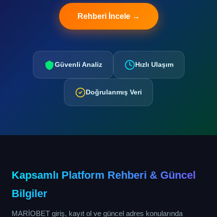
Rehberi İncele →
Güvenli Analiz
Hızlı Ulaşım
Doğrulanmış Veri
Kapsamlı Platform Rehberi & Güncel
Bilgiler
MARİOBET giriş, kayıt ol ve güncel adres konularında