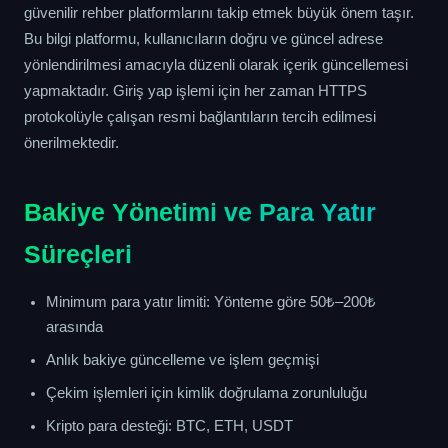
güvenilir rehber platformlarını takip etmek büyük önem taşır.
Bu bilgi platformu, kullanıcıların doğru ve güncel adrese
yönlendirilmesi amacıyla düzenli olarak içerik güncellemesi
yapmaktadır. Giriş yap işlemi için her zaman HTTPS
protokolüyle çalışan resmi bağlantıların tercih edilmesi
önerilmektedir.
Bakiye Yönetimi ve Para Yatır
Süreçleri
Minimum para yatır limiti: Yönteme göre 50₺–200₺
arasında
Anlık bakiye güncelleme ve işlem geçmişi
Çekim işlemleri için kimlik doğrulama zorunluluğu
Kripto para desteği: BTC, ETH, USDT