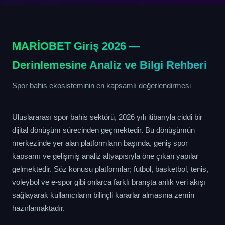
MARİOBET Giriş 2026 —
Derinlemesine Analiz ve Bilgi Rehberi
Spor bahis ekosisteminin en kapsamlı değerlendirmesi
Uluslararası spor bahis sektörü, 2026 yılı itibarıyla ciddi bir
dijital dönüşüm sürecinden geçmektedir. Bu dönüşümün
merkezinde yer alan platformların başında, geniş spor
kapsamı ve gelişmiş analiz altyapısıyla öne çıkan yapılar
gelmektedir. Söz konusu platformlar; futbol, basketbol, tenis,
voleybol ve e-spor gibi onlarca farklı branşta anlık veri akışı
sağlayarak kullanıcıların bilinçli kararlar almasına zemin
hazırlamaktadır.