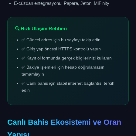
E-cüzdan entegrasyonu: Papara, Jeton, MiFinity
🔍 Hızlı Ulaşım Rehberi
✅ Güncel adres için bu sayfayı takip edin
✅ Giriş yap öncesi HTTPS kontrolü yapın
✅ Kayıt ol formunda gerçek bilgilerinizi kullanın
✅ Bakiye işlemleri için hesap doğrulamasını
tamamlayın
✅ Canlı bahis için stabil internet bağlantısı tercih
edin
Canlı Bahis Ekosistemi ve Oran
Yapısı