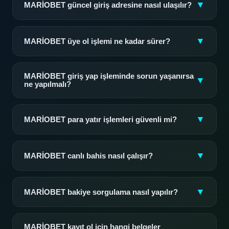
sunan köklü bir dijital platform olup futbol, basketbol,
▼
MARİOBET güncel giriş adresine nasıl ulaşılır?
tenis ve e-spor başta olmak üzere 30'dan fazla branşı
Güncel adrese güvenilir rehber platformları, sosyal
kapsamaktadır.
medya kanalları veya müşteri hizmetleri aracılığıyla
▼
MARİOBET üye ol işlemi ne kadar sürer?
ulaşılabilir. Bu bilgi platformu güncel giriş bilgilerini
Kayıt ol formu doldurulduktan sonra e-posta
düzenli olarak paylaşmaktadır.
doğrulaması ile birlikte hesap 2–5 dakika içinde aktif
MARİOBET giriş yap işleminde sorun yaşanırsa
▼
ne yapılmalı?
hale gelmektedir. Kimlik doğrulama süreci 24 saate
kadar uzayabilir.
Tarayıcı önbelleği temizlenmeli, farklı bir tarayıcı
denenmeli ve güncel adres kontrol edilmelidir. Sorun
▼
MARİOBET para yatır işlemleri güvenli mi?
devam ederse 7/24 canlı destek hattına başvurulabilir.
256-bit SSL şifreleme ve PCI DSS uyumlu ödeme
altyapısı sayesinde tüm finansal işlemler güvenli
▼
MARİOBET canlı bahis nasıl çalışır?
ortamda gerçekleştirilmektedir. Banka havalesi, e-
Devam eden maçlara anlık olarak bahis yapılabilmekte;
cüzdan ve kripto para seçenekleri mevcuttur.
oranlar her birkaç saniyede bir güncellenmektedir. Canlı
▼
MARİOBET bakiye sorgulama nasıl yapılır?
istatistikler ve görsel skor takibi aynı ekranda
Hesap panelinin sağ üst köşesinde anlık bakiye
sunulmaktadır.
görüntülenmektedir. Detaylı işlem geçmişine ise hesap
MARİOBET kayıt ol için hangi belgeler