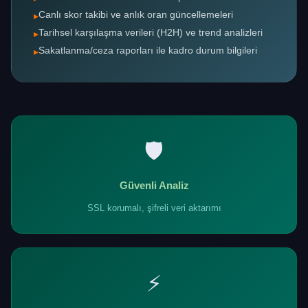
Canlı skor takibi ve anlık oran güncellemeleri
Tarihsel karşılaşma verileri (H2H) ve trend analizleri
Sakatlanma/ceza raporları ile kadro durum bilgileri
🛡️
Güvenli Analiz
SSL korumalı, şifreli veri aktarımı
⚡