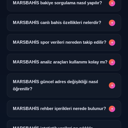
cüzdan dahil çoklu ödeme yöntemi sunulmaktadır.
MARSBAHİS bakiye sorgulama nasıl yapılır?
+
Hesap panelinden bakiye bilgilerinize anlık
ulaşabilirsiniz. Bakiye geçmişi ve işlem detayları da bu
MARSBAHİS canlı bahis özellikleri nelerdir?
+
bölümde görüntülenir.
Canlı bahis bölümünde 40'tan fazla spor dalında anlık
oranlar ve maç içi istatistikler sunulmaktadır. Oran
MARSBAHİS spor verileri nereden takip edilir?
+
güncellemeleri saniyeler içinde yansıtılır.
Spor verileri ve istatistik bölümünden anlık veriler
izlenebilir. Futbol, basketbol ve tenis başta olmak üzere
MARSBAHİS analiz araçları kullanımı kolay mı?
+
tüm dallar kapsanmaktadır.
Analiz araçları sezgisel arayüzüyle kolayca kullanılabilir.
Rehber bölümünde adım adım kullanım kılavuzları
MARSBAHİS güncel adres değişikliği nasıl
+
mevcuttur.
öğrenilir?
Bu bilgi platformunu düzenli takip ederek güncel adres
bilgisine her zaman ulaşabilirsiniz. Bildirim sistemi de
MARSBAHİS rehber içerikleri nerede bulunur?
+
mevcuttur.
Rehber bölümünde tüm kullanım kılavuzları, giriş yap
adımları ve platform özellikleri detaylı şekilde