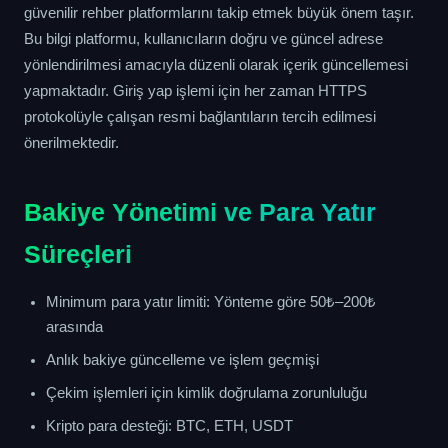
güvenilir rehber platformlarını takip etmek büyük önem taşır.
Bu bilgi platformu, kullanıcıların doğru ve güncel adrese
yönlendirilmesi amacıyla düzenli olarak içerik güncellemesi
yapmaktadır. Giriş yap işlemi için her zaman HTTPS
protokolüyle çalışan resmi bağlantıların tercih edilmesi
önerilmektedir.
Bakiye Yönetimi ve Para Yatır
Süreçleri
Minimum para yatır limiti: Yönteme göre 50₺–200₺
arasında
Anlık bakiye güncelleme ve işlem geçmişi
Çekim işlemleri için kimlik doğrulama zorunluluğu
Kripto para desteği: BTC, ETH, USDT