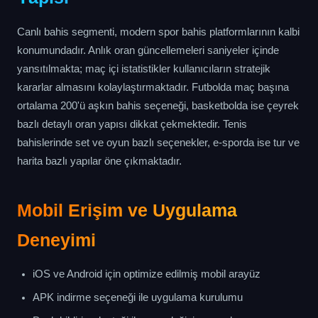
Canlı bahis segmenti, modern spor bahis platformlarının kalbi
konumundadır. Anlık oran güncellemeleri saniyeler içinde
yansıtılmakta; maç içi istatistikler kullanıcıların stratejik
kararlar almasını kolaylaştırmaktadır. Futbolda maç başına
ortalama 200'ü aşkın bahis seçeneği, basketbolda ise çeyrek
bazlı detaylı oran yapısı dikkat çekmektedir. Tenis
bahislerinde set ve oyun bazlı seçenekler, e-sporda ise tur ve
harita bazlı yapılar öne çıkmaktadır.
Mobil Erişim ve Uygulama
Deneyimi
iOS ve Android için optimize edilmiş mobil arayüz
APK indirme seçeneği ile uygulama kurulumu