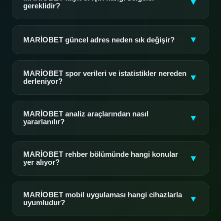
▼
gereklidir?
ayarları menüsündeki finans bölümünden ulaşılabilir.
Kimlik doğrulama için nüfus cüzdanı veya pasaport
görseli, adres doğrulama için ise son 3 aya ait fatura ya
▼
MARİOBET güncel adres neden sık değişir?
da banka ekstresi talep edilmektedir.
Ülkemizde uygulanan internet düzenlemeleri
kapsamında bahis platformlarına yönelik erişim
MARİOBET spor verileri ve istatistikler nereden
▼
derleniyor?
engellemeleri nedeniyle adresler periyodik olarak
güncellenmektedir. Bu durum sektörün genel bir
Sportradar, Opta ve Betradar gibi uluslararası veri
özelliğidir.
sağlayıcılardan beslenen platform, 500'ü aşkın lig ve
MARİOBET analiz araçlarından nasıl
▼
yararlanılır?
turnuvaya ait anlık istatistik sunmaktadır.
Platform içi analiz panelinden takım karşılaştırmaları,
oran hareketleri ve form grafikleri incelenebilir. Filtre
MARİOBET rehber bölümünde hangi konular
▼
yer alıyor?
seçenekleriyle spor dalı, lig ve tarih bazlı analiz
yapılabilmektedir.
Rehber bölümünde hesap oluşturma, para yatır/çek
işlemleri, bonus kullanımı, canlı bahis stratejileri ve
MARİOBET mobil uygulaması hangi cihazlarla
▼
uyumludur?
güvenlik ayarları hakkında kapsamlı bilgiler yer
almaktadır.