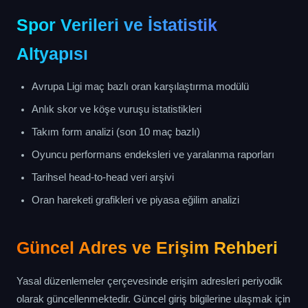
Spor Verileri ve İstatistik
Altyapısı
Avrupa Ligi maç bazlı oran karşılaştırma modülü
Anlık skor ve köşe vuruşu istatistikleri
Takım form analizi (son 10 maç bazlı)
Oyuncu performans endeksleri ve yaralanma raporları
Tarihsel head-to-head veri arşivi
Oran hareketi grafikleri ve piyasa eğilim analizi
Güncel Adres ve Erişim Rehberi
Yasal düzenlemeler çerçevesinde erişim adresleri periyodik
olarak güncellenmektedir. Güncel giriş bilgilerine ulaşmak için