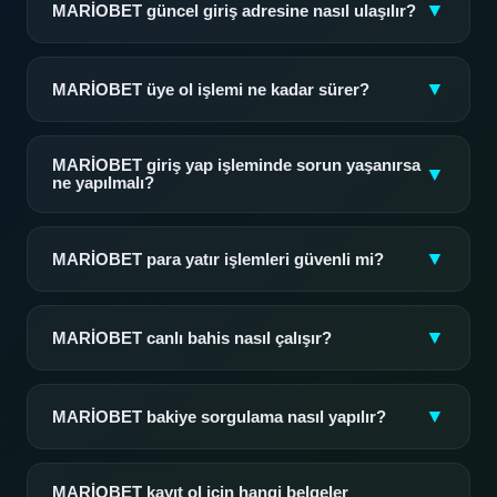
sunan köklü bir dijital platform olup futbol, basketbol,
▼
MARİOBET güncel giriş adresine nasıl ulaşılır?
tenis ve e-spor başta olmak üzere 30'dan fazla branşı
Güncel adrese güvenilir rehber platformları, sosyal
kapsamaktadır.
medya kanalları veya müşteri hizmetleri aracılığıyla
▼
MARİOBET üye ol işlemi ne kadar sürer?
ulaşılabilir. Bu bilgi platformu güncel giriş bilgilerini
Kayıt ol formu doldurulduktan sonra e-posta
düzenli olarak paylaşmaktadır.
doğrulaması ile birlikte hesap 2–5 dakika içinde aktif
MARİOBET giriş yap işleminde sorun yaşanırsa
▼
ne yapılmalı?
hale gelmektedir. Kimlik doğrulama süreci 24 saate
kadar uzayabilir.
Tarayıcı önbelleği temizlenmeli, farklı bir tarayıcı
denenmeli ve güncel adres kontrol edilmelidir. Sorun
▼
MARİOBET para yatır işlemleri güvenli mi?
devam ederse 7/24 canlı destek hattına başvurulabilir.
256-bit SSL şifreleme ve PCI DSS uyumlu ödeme
altyapısı sayesinde tüm finansal işlemler güvenli
▼
MARİOBET canlı bahis nasıl çalışır?
ortamda gerçekleştirilmektedir. Banka havalesi, e-
Devam eden maçlara anlık olarak bahis yapılabilmekte;
cüzdan ve kripto para seçenekleri mevcuttur.
oranlar her birkaç saniyede bir güncellenmektedir. Canlı
▼
MARİOBET bakiye sorgulama nasıl yapılır?
istatistikler ve görsel skor takibi aynı ekranda
Hesap panelinin sağ üst köşesinde anlık bakiye
sunulmaktadır.
görüntülenmektedir. Detaylı işlem geçmişine ise hesap
MARİOBET kayıt ol için hangi belgeler