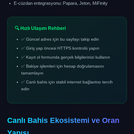
E-cüzdan entegrasyonu: Papara, Jeton, MiFinity
🔍 Hızlı Ulaşım Rehberi
✅ Güncel adres için bu sayfayı takip edin
✅ Giriş yap öncesi HTTPS kontrolü yapın
✅ Kayıt ol formunda gerçek bilgilerinizi kullanın
✅ Bakiye işlemleri için hesap doğrulamasını
tamamlayın
✅ Canlı bahis için stabil internet bağlantısı tercih
edin
Canlı Bahis Ekosistemi ve Oran
Yapısı