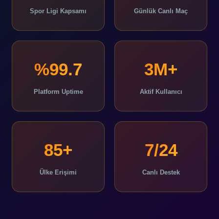
Spor Ligi Kapsamı
Günlük Canlı Maç
%99.7
3M+
Platform Uptime
Aktif Kullanıcı
85+
7/24
Ülke Erişimi
Canlı Destek