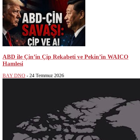
ABD ile Çin’in Çip Rekabeti ve Pekin’in WAICO
Hamlesi
BAY DNO
-
24 Temmuz 2026