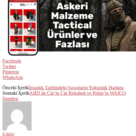
Facebook
Twitter
Pinterest
WhatsApp
Önceki İçerik
İnsanlık Tarihindeki Savaşların Yoğunluk Haritası
Sonraki İçerik
ABD ile Çin’in Çip Rekabeti ve Pekin’in WAICO
Hamlesi
Editör