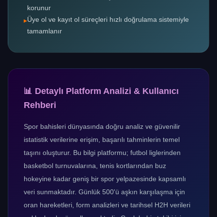
korunur
Üye ol ve kayıt ol süreçleri hızlı doğrulama sistemiyle
tamamlanır
📊 Detaylı Platform Analizi & Kullanıcı
Rehberi
Spor bahisleri dünyasında doğru analiz ve güvenilir
istatistik verilerine erişim, başarılı tahminlerin temel
taşını oluşturur. Bu bilgi platformu; futbol liglerinden
basketbol turnuvalarına, tenis kortlarından buz
hokeyine kadar geniş bir spor yelpazesinde kapsamlı
veri sunmaktadır. Günlük 500'ü aşkın karşılaşma için
oran hareketleri, form analizleri ve tarihsel H2H verileri