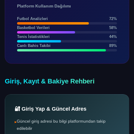
Platform Kullanım Dağılımı
Futbol Analizleri
72%
Basketbol Verileri
58%
Tenis İstatistikleri
44%
Canlı Bahis Takibi
89%
Giriş, Kayıt & Bakiye Rehberi
🔐 Giriş Yap & Güncel Adres
Güncel giriş adresi bu bilgi platformundan takip
edilebilir