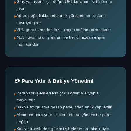
Giriş yap işlemi için doğru URL kullanımı kritik önem
taşır
Adres değişikliklerinde anlık yönlendirme sistemi
devreye girer
VPN gerektirmeden hızlı ulaşım sağlanabilmektedir
Mobil uyumlu giriş ekranı ile her cihazdan erişim
mümkündür
💳 Para Yatır & Bakiye Yönetimi
Para yatır işlemleri için çoklu ödeme altyapısı
mevcuttur
Bakiye sorgulama hesap panelinden anlık yapılabilir
Minimum para yatır limitleri ödeme yöntemine göre
değişir
Bakiye transferleri güvenli şifreleme protokolleriyle