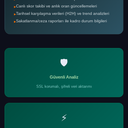
Canlı skor takibi ve anlık oran güncellemeleri
Tarihsel karşılaşma verileri (H2H) ve trend analizleri
Sakatlanma/ceza raporları ile kadro durum bilgileri
🛡️
Güvenli Analiz
SSL korumalı, şifreli veri aktarımı
⚡