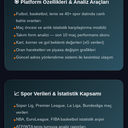
🎯 Platform Özellikleri & Analiz Araçları
Futbol, basketbol, tenis ve 40+ spor dalında canlı
bahis oranları
Maç öncesi ve anlık istatistik karşılaştırma modülü
Takım form analizi — son 10 maç performans skoru
Kart, korner ve gol beklenti değerleri (xG verileri)
Oran hareketleri ve piyasa değişim grafikleri
Güncel adres yönlendirme sistemi ile kesintisiz ulaşım
📈 Spor Verileri & İstatistik Kapsamı
Süper Lig, Premier League, La Liga, Bundesliga maç
verileri
NBA, EuroLeague, FIBA basketbol istatistik arşivi
ATP/WTA tenis turnuva analiz raporları