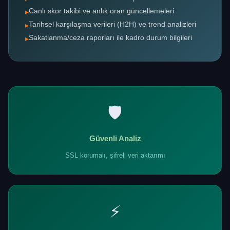
Canlı skor takibi ve anlık oran güncellemeleri
Tarihsel karşılaşma verileri (H2H) ve trend analizleri
Sakatlanma/ceza raporları ile kadro durum bilgileri
🛡️
Güvenli Analiz
SSL korumalı, şifreli veri aktarımı
⚡