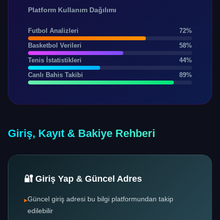
Platform Kullanım Dağılımı
Futbol Analizleri
72%
Basketbol Verileri
58%
Tenis İstatistikleri
44%
Canlı Bahis Takibi
89%
Giriş, Kayıt & Bakiye Rehberi
🔐 Giriş Yap & Güncel Adres
Güncel giriş adresi bu bilgi platformundan takip
edilebilir