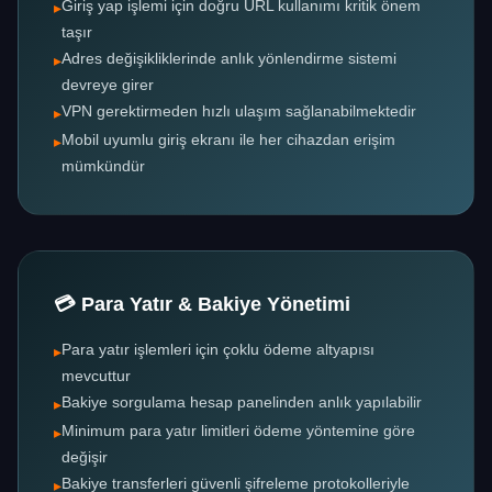
Giriş yap işlemi için doğru URL kullanımı kritik önem
taşır
Adres değişikliklerinde anlık yönlendirme sistemi
devreye girer
VPN gerektirmeden hızlı ulaşım sağlanabilmektedir
Mobil uyumlu giriş ekranı ile her cihazdan erişim
mümkündür
💳 Para Yatır & Bakiye Yönetimi
Para yatır işlemleri için çoklu ödeme altyapısı
mevcuttur
Bakiye sorgulama hesap panelinden anlık yapılabilir
Minimum para yatır limitleri ödeme yöntemine göre
değişir
Bakiye transferleri güvenli şifreleme protokolleriyle