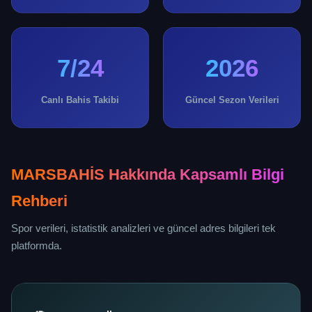
7/24
2026
Canlı Bahis Takibi
Güncel Sezon Verileri
MARSBAHİS Hakkında Kapsamlı Bilgi
Rehberi
Spor verileri, istatistik analizleri ve güncel adres bilgileri tek
platformda.