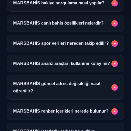
cüzdan dahil çoklu ödeme yöntemi sunulmaktadır.
MARSBAHİS bakiye sorgulama nasıl yapılır?
+
Hesap panelinden bakiye bilgilerinize anlık
ulaşabilirsiniz. Bakiye geçmişi ve işlem detayları da bu
MARSBAHİS canlı bahis özellikleri nelerdir?
+
bölümde görüntülenir.
Canlı bahis bölümünde 40'tan fazla spor dalında anlık
oranlar ve maç içi istatistikler sunulmaktadır. Oran
MARSBAHİS spor verileri nereden takip edilir?
+
güncellemeleri saniyeler içinde yansıtılır.
Spor verileri ve istatistik bölümünden anlık veriler
izlenebilir. Futbol, basketbol ve tenis başta olmak üzere
MARSBAHİS analiz araçları kullanımı kolay mı?
+
tüm dallar kapsanmaktadır.
Analiz araçları sezgisel arayüzüyle kolayca kullanılabilir.
Rehber bölümünde adım adım kullanım kılavuzları
MARSBAHİS güncel adres değişikliği nasıl
+
mevcuttur.
öğrenilir?
Bu bilgi platformunu düzenli takip ederek güncel adres
bilgisine her zaman ulaşabilirsiniz. Bildirim sistemi de
MARSBAHİS rehber içerikleri nerede bulunur?
+
mevcuttur.
Rehber bölümünde tüm kullanım kılavuzları, giriş yap
adımları ve platform özellikleri detaylı şekilde