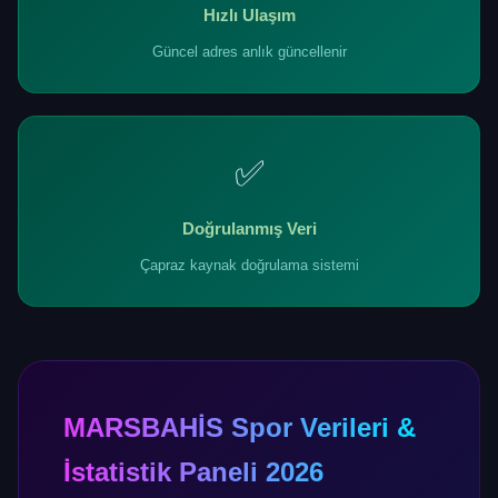
Hızlı Ulaşım
Güncel adres anlık güncellenir
✅
Doğrulanmış Veri
Çapraz kaynak doğrulama sistemi
MARSBAHİS Spor Verileri &
İstatistik Paneli 2026