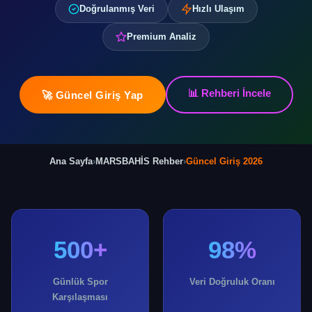
Doğrulanmış Veri
Hızlı Ulaşım
Premium Analiz
📊 Rehberi İncele
🚀 Güncel Giriş Yap
Ana Sayfa
›
MARSBAHİS Rehber
›
Güncel Giriş 2026
500+
98%
Günlük Spor
Veri Doğruluk Oranı
Karşılaşması