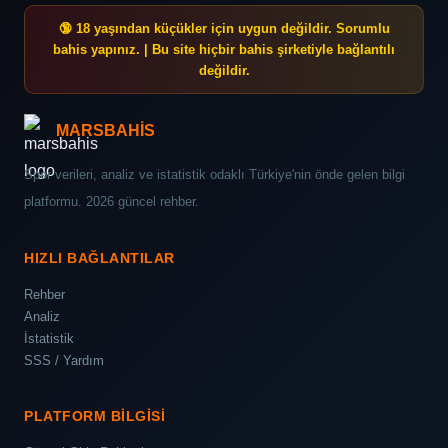
🔞 18 yaşından küçükler için uygun değildir. Sorumlu
bahis yapınız. | Bu site hiçbir bahis şirketiyle bağlantılı
değildir.
MARSBAHİS
Spor verileri, analiz ve istatistik odaklı Türkiye'nin önde gelen bilgi
platformu. 2026 güncel rehber.
HIZLI BAĞLANTILAR
Rehber
Analiz
İstatistik
SSS / Yardım
PLATFORM BILGISI