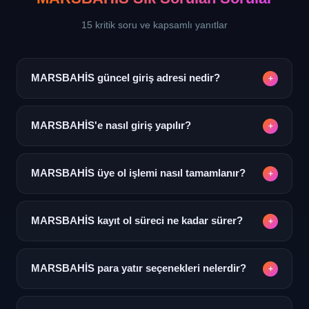
15 kritik soru ve kapsamlı yanıtlar
MARSBAHİS güncel giriş adresi nedir?
+
Güncel adres bilgisine bu bilgi platformu üzerinden anlık
olarak ulaşabilirsiniz. Adres değişikliklerinde yönlendirme
MARSBAHİS'e nasıl giriş yapılır?
+
sistemi otomatik devreye girer.
Güncel adres üzerinden giriş yap butonunu kullanarak
hesabınıza erişebilirsiniz. Doğru URL kullanımı kesintisiz
MARSBAHİS üye ol işlemi nasıl tamamlanır?
+
bağlantı için önemlidir.
Üye ol formunu doldurarak kayıt sürecini
başlatabilirsiniz. Doğrulama adımları tamamlandıktan
MARSBAHİS kayıt ol süreci ne kadar sürer?
+
sonra hesabınız aktif hale gelir.
Kayıt ol işlemi ortalama 2-3 dakika içinde
tamamlanmaktadır. Kimlik doğrulama adımı ek süre
MARSBAHİS para yatır seçenekleri nelerdir?
+
gerektirebilir.
Para yatır işlemleri için banka havalesi, kredi kartı ve e-