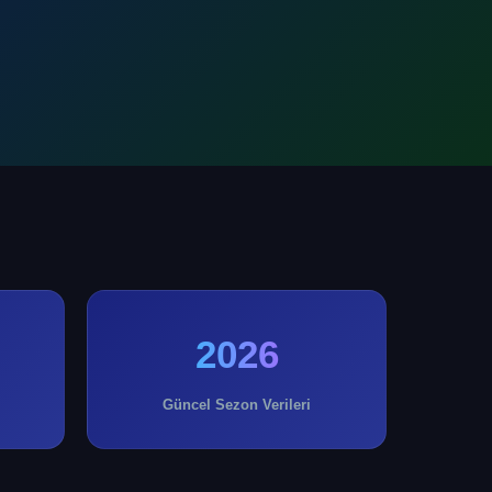
2026
Güncel Sezon Verileri