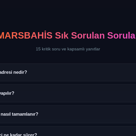
MARSBAHİS Sık Sorulan Sorula
15 kritik soru ve kapsamlı yanıtlar
dresi nedir?
i platformu üzerinden anlık olarak ulaşabilirsiniz. Adres değişikliklerin
apılır?
yap butonunu kullanarak hesabınıza erişebilirsiniz. Doğru URL kullanımı 
nasıl tamamlanır?
ıt sürecini başlatabilirsiniz. Doğrulama adımları tamamlandıktan sonra 
i ne kadar sürer?