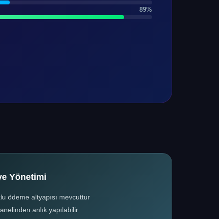
89%
ye Yönetimi
oklu ödeme altyapısı mevcuttur
elinden anlık yapılabilir