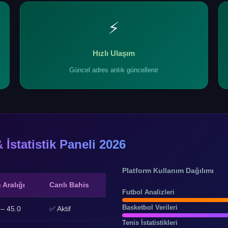
⚡
Hızlı Ulaşım
Güncel adres anlık güncellenir
İstatistik Paneli 2026
Platform Kullanım Dağılımı
 Aralığı
Canlı Bahis
Futbol Analizleri
Basketbol Verileri
 – 45.0
✅ Aktif
Tenis İstatistikleri