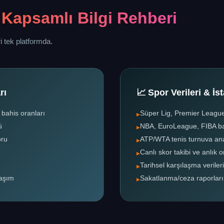
apsamlı Bilgi Rehberi
ri tek platformda.
rı
📈 Spor Verileri & İs
 bahis oranları
Süper Lig, Premier League,
ü
NBA, EuroLeague, FIBA bask
oru
ATP/WTA tenis turnuva anal
Canlı skor takibi ve anlık 
Tarihsel karşılaşma veriler
laşım
Sakatlanma/ceza raporları 