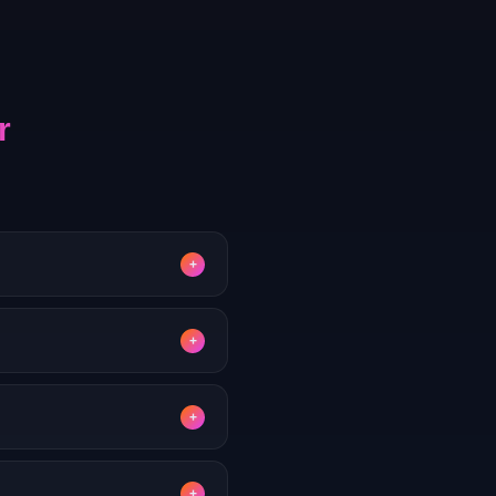
r
+
de yönlendirme sistemi
+
kesintisiz bağlantı için
+
hesabınız aktif hale gelir.
+