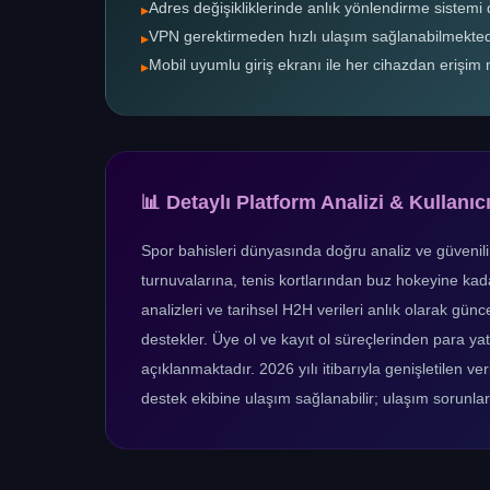
Adres değişikliklerinde anlık yönlendirme sistemi 
VPN gerektirmeden hızlı ulaşım sağlanabilmekted
Mobil uyumlu giriş ekranı ile her cihazdan eriş
📊 Detaylı Platform Analizi & Kullanıc
Spor bahisleri dünyasında doğru analiz ve güvenilir i
turnuvalarına, tenis kortlarından buz hokeyine kad
analizleri ve tarihsel H2H verileri anlık olarak günce
destekler. Üye ol ve kayıt ol süreçlerinden para y
açıklanmaktadır. 2026 yılı itibarıyla genişletilen 
destek ekibine ulaşım sağlanabilir; ulaşım sorunlar