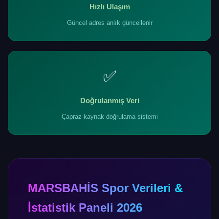
Hızlı Ulaşım
Güncel adres anlık güncellenir
✅
Doğrulanmış Veri
Çapraz kaynak doğrulama sistemi
MARSBAHİS Spor Verileri &
İstatistik Paneli 2026