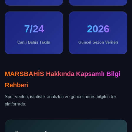
7/24
2026
Canlı Bahis Takibi
Güncel Sezon Verileri
MARSBAHİS Hakkında Kapsamlı Bilgi
Rehberi
Spor verileri, istatistik analizleri ve güncel adres bilgileri tek
platformda.