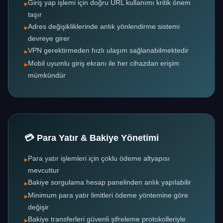
Giriş yap işlemi için doğru URL kullanımı kritik önem
taşır
Adres değişikliklerinde anlık yönlendirme sistemi
devreye girer
VPN gerektirmeden hızlı ulaşım sağlanabilmektedir
Mobil uyumlu giriş ekranı ile her cihazdan erişim
mümkündür
💳 Para Yatır & Bakiye Yönetimi
Para yatır işlemleri için çoklu ödeme altyapısı
mevcuttur
Bakiye sorgulama hesap panelinden anlık yapılabilir
Minimum para yatır limitleri ödeme yöntemine göre
değişir
Bakiye transferleri güvenli şifreleme protokolleriyle