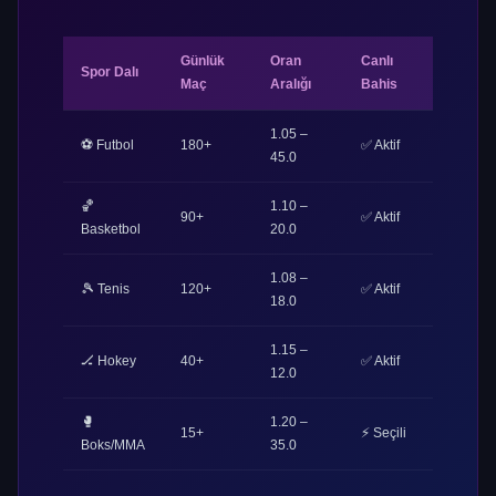
Günlük
Oran
Canlı
Spor Dalı
Maç
Aralığı
Bahis
1.05 –
⚽ Futbol
180+
✅ Aktif
45.0
🏀
1.10 –
90+
✅ Aktif
Basketbol
20.0
1.08 –
🎾 Tenis
120+
✅ Aktif
18.0
1.15 –
🏒 Hokey
40+
✅ Aktif
12.0
🥊
1.20 –
15+
⚡ Seçili
Boks/MMA
35.0