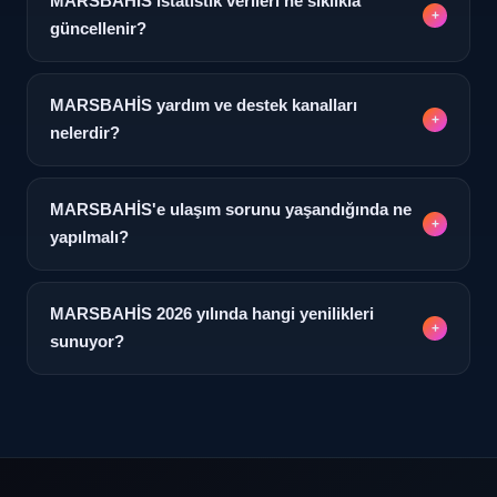
MARSBAHİS istatistik verileri ne sıklıkla
+
açıklanmaktadır.
güncellenir?
İstatistik verileri anlık güncellenmektedir. Doğrulanmış
veri kaynakları kullanılarak yüksek doğruluk oranı
MARSBAHİS yardım ve destek kanalları
+
sağlanmaktadır.
nelerdir?
Yardım bölümünden canlı destek, e-posta ve SSS
kanallarına ulaşım sağlanabilmektedir. 7/24 destek
MARSBAHİS'e ulaşım sorunu yaşandığında ne
+
hizmeti mevcuttur.
yapılmalı?
Ulaşım sorunu yaşandığında öncelikle güncel adres
bölümü kontrol edilmeli, ardından yardım kanallarına
MARSBAHİS 2026 yılında hangi yenilikleri
+
başvurulmalıdır.
sunuyor?
2026 yılında geliştirilmiş analiz araçları, genişletilmiş
spor verileri ve yenilenen canlı bahis arayüzü kullanıcı
deneyimini üst seviyeye taşımaktadır.