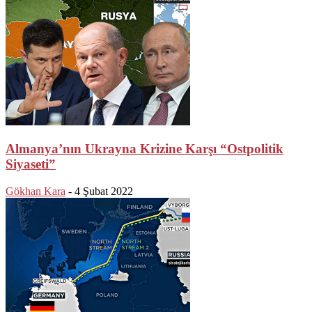
Almanya’nın Ukrayna Krizine Karşı “Ostpolitik
Siyaseti”
Gökhan Kara
-
4 Şubat 2022