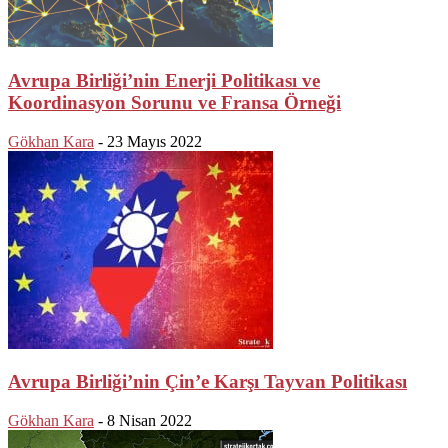
Avrupa Birliği’nin Enerji Politikası ve
Koordinasyon Sorunu ve Fransa Örneği
Gökhan Kara
-
23 Mayıs 2022
Avrupa Birliği’nin Çin’e Karşı Tayvan Politikası
Gökhan Kara
-
8 Nisan 2022