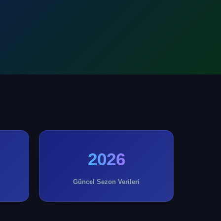
2026
Güncel Sezon Verileri