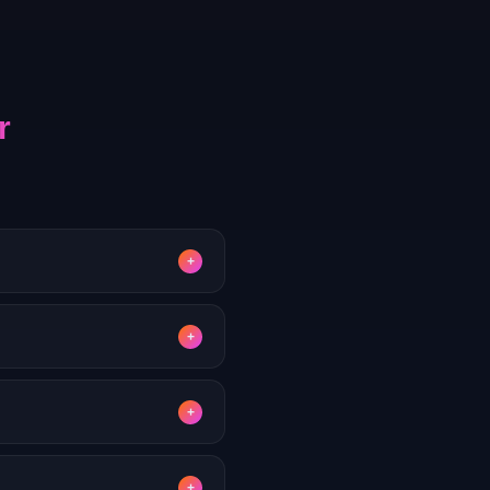
r
+
de yönlendirme sistemi
+
kesintisiz bağlantı için
+
hesabınız aktif hale gelir.
+