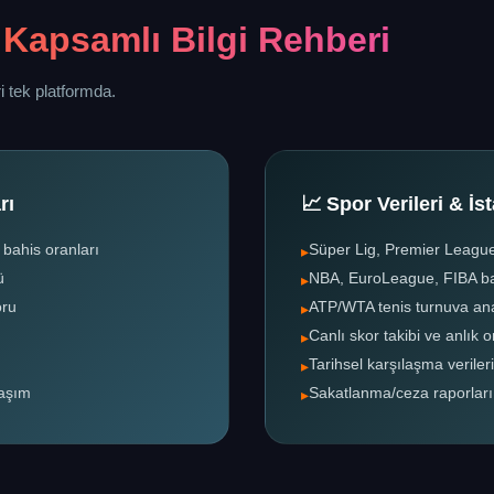
apsamlı Bilgi Rehberi
ri tek platformda.
rı
📈 Spor Verileri & İs
 bahis oranları
Süper Lig, Premier League,
ü
NBA, EuroLeague, FIBA bask
oru
ATP/WTA tenis turnuva anal
Canlı skor takibi ve anlık 
Tarihsel karşılaşma veriler
laşım
Sakatlanma/ceza raporları 