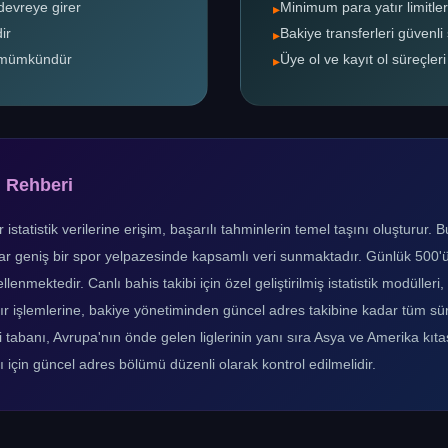
devreye girer
Minimum para yatır limitle
ir
Bakiye transferleri güvenli
im mümkündür
Üye ol ve kayıt ol süreçler
ı Rehberi
statistik verilerine erişim, başarılı tahminlerin temel taşını oluşturur. B
ar geniş bir spor yelpazesinde kapsamlı veri sunmaktadır. Günlük 500'ü
llenmektedir. Canlı bahis takibi için özel geliştirilmiş istatistik modülleri
atır işlemlerine, bakiye yönetiminden güncel adres takibine kadar tüm s
veri tabanı, Avrupa'nın önde gelen liglerinin yanı sıra Asya ve Amerika k
ı için güncel adres bölümü düzenli olarak kontrol edilmelidir.