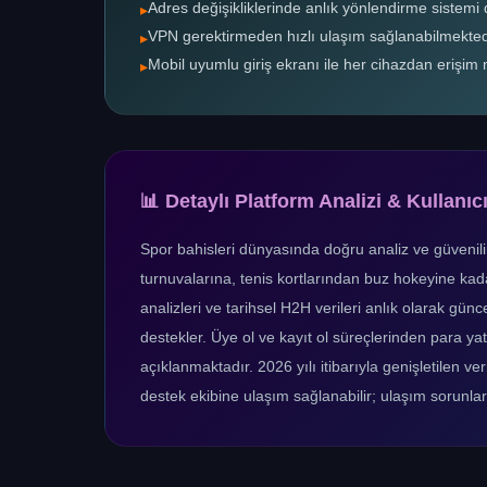
Adres değişikliklerinde anlık yönlendirme sistemi 
VPN gerektirmeden hızlı ulaşım sağlanabilmekted
Mobil uyumlu giriş ekranı ile her cihazdan eriş
📊 Detaylı Platform Analizi & Kullanıc
Spor bahisleri dünyasında doğru analiz ve güvenilir i
turnuvalarına, tenis kortlarından buz hokeyine kad
analizleri ve tarihsel H2H verileri anlık olarak günce
destekler. Üye ol ve kayıt ol süreçlerinden para y
açıklanmaktadır. 2026 yılı itibarıyla genişletilen 
destek ekibine ulaşım sağlanabilir; ulaşım sorunlar