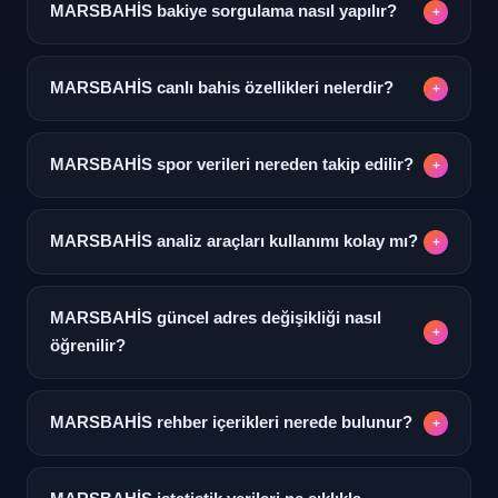
cüzdan dahil çoklu ödeme yöntemi sunulmaktadır.
MARSBAHİS bakiye sorgulama nasıl yapılır?
+
Hesap panelinden bakiye bilgilerinize anlık
ulaşabilirsiniz. Bakiye geçmişi ve işlem detayları da bu
MARSBAHİS canlı bahis özellikleri nelerdir?
+
bölümde görüntülenir.
Canlı bahis bölümünde 40'tan fazla spor dalında anlık
oranlar ve maç içi istatistikler sunulmaktadır. Oran
MARSBAHİS spor verileri nereden takip edilir?
+
güncellemeleri saniyeler içinde yansıtılır.
Spor verileri ve istatistik bölümünden anlık veriler
izlenebilir. Futbol, basketbol ve tenis başta olmak üzere
MARSBAHİS analiz araçları kullanımı kolay mı?
+
tüm dallar kapsanmaktadır.
Analiz araçları sezgisel arayüzüyle kolayca kullanılabilir.
Rehber bölümünde adım adım kullanım kılavuzları
MARSBAHİS güncel adres değişikliği nasıl
+
mevcuttur.
öğrenilir?
Bu bilgi platformunu düzenli takip ederek güncel adres
bilgisine her zaman ulaşabilirsiniz. Bildirim sistemi de
MARSBAHİS rehber içerikleri nerede bulunur?
+
mevcuttur.
Rehber bölümünde tüm kullanım kılavuzları, giriş yap
adımları ve platform özellikleri detaylı şekilde