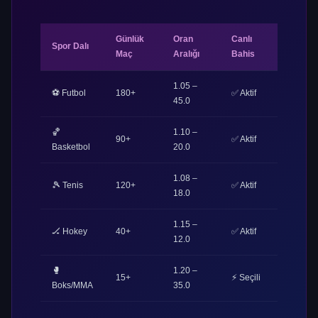
Günlük
Oran
Canlı
Spor Dalı
Maç
Aralığı
Bahis
1.05 –
⚽ Futbol
180+
✅ Aktif
45.0
🏀
1.10 –
90+
✅ Aktif
Basketbol
20.0
1.08 –
🎾 Tenis
120+
✅ Aktif
18.0
1.15 –
🏒 Hokey
40+
✅ Aktif
12.0
🥊
1.20 –
15+
⚡ Seçili
Boks/MMA
35.0