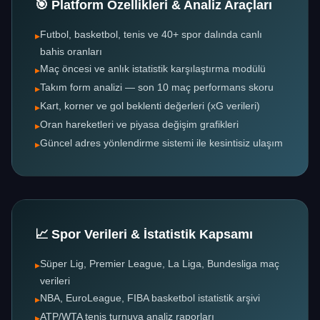
🎯 Platform Özellikleri & Analiz Araçları
Futbol, basketbol, tenis ve 40+ spor dalında canlı
bahis oranları
Maç öncesi ve anlık istatistik karşılaştırma modülü
Takım form analizi — son 10 maç performans skoru
Kart, korner ve gol beklenti değerleri (xG verileri)
Oran hareketleri ve piyasa değişim grafikleri
Güncel adres yönlendirme sistemi ile kesintisiz ulaşım
📈 Spor Verileri & İstatistik Kapsamı
Süper Lig, Premier League, La Liga, Bundesliga maç
verileri
NBA, EuroLeague, FIBA basketbol istatistik arşivi
ATP/WTA tenis turnuva analiz raporları