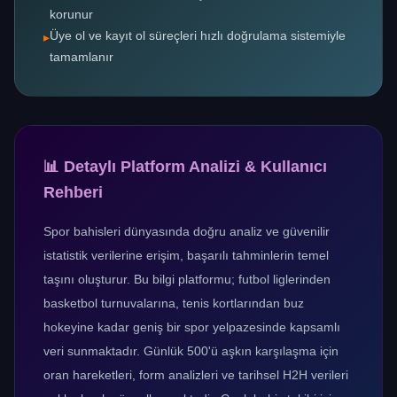
korunur
Üye ol ve kayıt ol süreçleri hızlı doğrulama sistemiyle
tamamlanır
📊 Detaylı Platform Analizi & Kullanıcı
Rehberi
Spor bahisleri dünyasında doğru analiz ve güvenilir
istatistik verilerine erişim, başarılı tahminlerin temel
taşını oluşturur. Bu bilgi platformu; futbol liglerinden
basketbol turnuvalarına, tenis kortlarından buz
hokeyine kadar geniş bir spor yelpazesinde kapsamlı
veri sunmaktadır. Günlük 500'ü aşkın karşılaşma için
oran hareketleri, form analizleri ve tarihsel H2H verileri