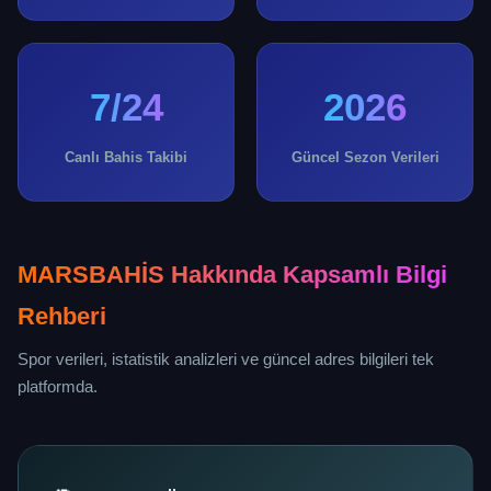
7/24
2026
Canlı Bahis Takibi
Güncel Sezon Verileri
MARSBAHİS Hakkında Kapsamlı Bilgi
Rehberi
Spor verileri, istatistik analizleri ve güncel adres bilgileri tek
platformda.