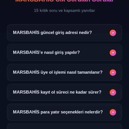
15 kritik soru ve kapsamlı yanıtlar
MARSBAHİS güncel giriş adresi nedir?
+
Güncel adres bilgisine bu bilgi platformu üzerinden anlık
olarak ulaşabilirsiniz. Adres değişikliklerinde yönlendirme
MARSBAHİS'e nasıl giriş yapılır?
+
sistemi otomatik devreye girer.
Güncel adres üzerinden giriş yap butonunu kullanarak
hesabınıza erişebilirsiniz. Doğru URL kullanımı kesintisiz
MARSBAHİS üye ol işlemi nasıl tamamlanır?
+
bağlantı için önemlidir.
Üye ol formunu doldurarak kayıt sürecini
başlatabilirsiniz. Doğrulama adımları tamamlandıktan
MARSBAHİS kayıt ol süreci ne kadar sürer?
+
sonra hesabınız aktif hale gelir.
Kayıt ol işlemi ortalama 2-3 dakika içinde
tamamlanmaktadır. Kimlik doğrulama adımı ek süre
MARSBAHİS para yatır seçenekleri nelerdir?
+
gerektirebilir.
Para yatır işlemleri için banka havalesi, kredi kartı ve e-