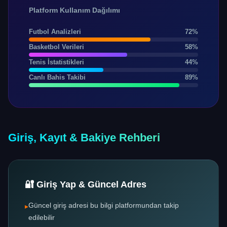
Platform Kullanım Dağılımı
Futbol Analizleri
72%
Basketbol Verileri
58%
Tenis İstatistikleri
44%
Canlı Bahis Takibi
89%
Giriş, Kayıt & Bakiye Rehberi
🔐 Giriş Yap & Güncel Adres
Güncel giriş adresi bu bilgi platformundan takip
edilebilir