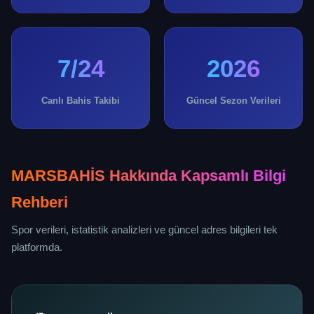
7/24
2026
Canlı Bahis Takibi
Güncel Sezon Verileri
MARSBAHİS Hakkında Kapsamlı Bilgi
Rehberi
Spor verileri, istatistik analizleri ve güncel adres bilgileri tek
platformda.