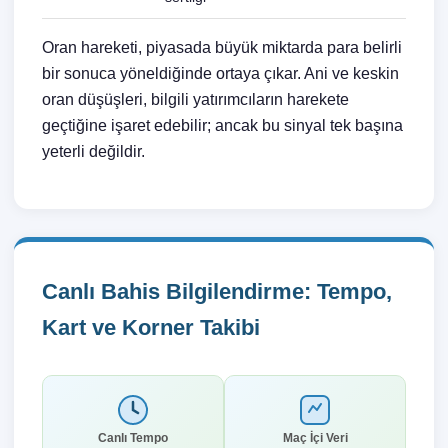
Oran hareketi, piyasada büyük miktarda para belirli
bir sonuca yöneldiğinde ortaya çıkar. Ani ve keskin
oran düşüşleri, bilgili yatırımcıların harekete
geçtiğine işaret edebilir; ancak bu sinyal tek başına
yeterli değildir.
Canlı Bahis Bilgilendirme: Tempo,
Kart ve Korner Takibi
Canlı Tempo
Maç İçi Veri