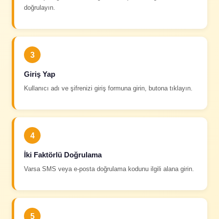
doğrulayın.
3
Giriş Yap
Kullanıcı adı ve şifrenizi giriş formuna girin, butona tıklayın.
4
İki Faktörlü Doğrulama
Varsa SMS veya e-posta doğrulama kodunu ilgili alana girin.
5