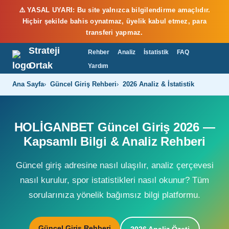
⚠️ YASAL UYARI: Bu site yalnızca bilgilendirme amaçlıdır.
Hiçbir şekilde bahis oynatmaz, üyelik kabul etmez, para
transferi yapmaz.
Strateji
Rehber
Analiz
İstatistik
FAQ
Ortak
Yardım
Ana Sayfa
Güncel Giriş Rehberi
2026 Analiz & İstatistik
HOLİGANBET Güncel Giriş 2026 —
Kapsamlı Bilgi & Analiz Rehberi
Güncel giriş adresine nasıl ulaşılır, analiz çerçevesi
nasıl kurulur, spor istatistikleri nasıl okunur? Tüm
sorularınıza yönelik bağımsız bilgi platformu.
Güncel Giriş Rehberi