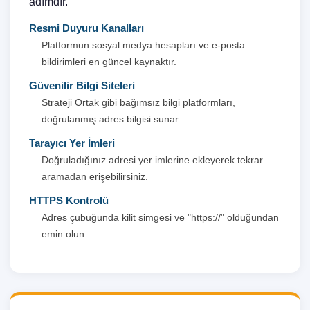
adımdır.
Resmi Duyuru Kanalları
Platformun sosyal medya hesapları ve e-posta
bildirimleri en güncel kaynaktır.
Güvenilir Bilgi Siteleri
Strateji Ortak gibi bağımsız bilgi platformları,
doğrulanmış adres bilgisi sunar.
Tarayıcı Yer İmleri
Doğruladığınız adresi yer imlerine ekleyerek tekrar
aramadan erişebilirsiniz.
HTTPS Kontrolü
Adres çubuğunda kilit simgesi ve "https://" olduğundan
emin olun.