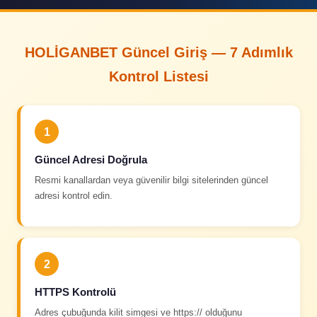
HOLİGANBET Güncel Giriş — 7 Adımlık
Kontrol Listesi
1
Güncel Adresi Doğrula
Resmi kanallardan veya güvenilir bilgi sitelerinden güncel
adresi kontrol edin.
2
HTTPS Kontrolü
Adres çubuğunda kilit simgesi ve https:// olduğunu