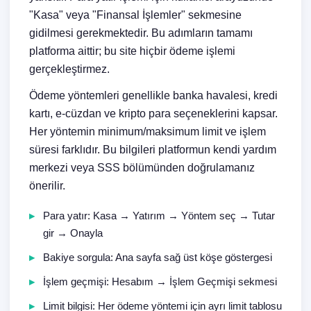
"Kasa" veya "Finansal İşlemler" sekmesine
gidilmesi gerekmektedir. Bu adımların tamamı
platforma aittir; bu site hiçbir ödeme işlemi
gerçekleştirmez.
Ödeme yöntemleri genellikle banka havalesi, kredi
kartı, e-cüzdan ve kripto para seçeneklerini kapsar.
Her yöntemin minimum/maksimum limit ve işlem
süresi farklıdır. Bu bilgileri platformun kendi yardım
merkezi veya SSS bölümünden doğrulamanız
önerilir.
Para yatır: Kasa → Yatırım → Yöntem seç → Tutar
gir → Onayla
Bakiye sorgula: Ana sayfa sağ üst köşe göstergesi
İşlem geçmişi: Hesabım → İşlem Geçmişi sekmesi
Limit bilgisi: Her ödeme yöntemi için ayrı limit tablosu