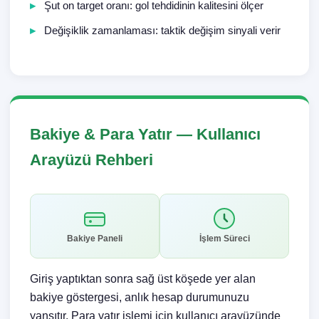
Şut on target oranı: gol tehdidinin kalitesini ölçer
Değişiklik zamanlaması: taktik değişim sinyali verir
Bakiye & Para Yatır — Kullanıcı
Arayüzü Rehberi
Bakiye Paneli
İşlem Süreci
Giriş yaptıktan sonra sağ üst köşede yer alan
bakiye göstergesi, anlık hesap durumunuzu
yansıtır. Para yatır işlemi için kullanıcı arayüzünde