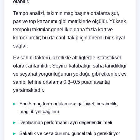
olabilir.
Tempo analizi, takımın maç başına ortalama şut,
pas ve top kazanımı gibi metriklerle ölçülür. Yüksek
tempolu takımlar genellikle daha fazla kart ve
korner üretir; bu da canlı takip için önemli bir sinyal
sağlar.
Ev sahibi faktörü, özellikle alt liglerde istatistiksel
olarak anlamlıdır. Seyirci kalabalığı, saha tanıdıklığı
ve seyahat yorgunluğunun yokluğu gibi etkenler, ev
sahibi lehine ortalama 0.3–0.5 puan avantaj
yaratmaktadır.
Son 5 maç form ortalaması: galibiyet, beraberlik,
mağlubiyet dağılımı
Deplasman performansı ayrı değerlendirilmeli
Sakatlık ve ceza durumu güncel takip gerektiriyor