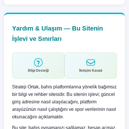
Yardım & Ulaşım — Bu Sitenin
İşlevi ve Sınırları
Bilgi Desteği
İletişim Kanalı
Strateji Ortak, bahis platformlarına yönelik bağımsız
bir bilgi ve rehber sitesidir. Bu sitenin işlevi; güncel
giriş adresine nasıl ulaşılacağını, platform
arayüzünün nasıl çalıştığını ve spor verilerinin nasıl
okunacağını açıklamaktır.
Bu site; bahis oynamanızı sağlamaz, hesap açmaz,