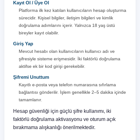
Kayıt Ol / Üye Ol
Platforma ilk kez katılan kullanıcıların hesap oluşturma
sürecidir. Kişisel bilgiler, iletişim bilgileri ve kimlik
doğrulama adımlarını içerir. Yalnızca 18 yaş üstü
bireyler kayıt olabilir.
Giriş Yap
Mevcut hesabı olan kullanıcıların kullanıcı adı ve
şifresiyle sisteme erişmesidir. İki faktörlü doğrulama
aktifse ek bir kod girişi gerekebilir.
Şifremi Unuttum
Kayıtlı e-posta veya telefon numarasına sıfırlama
bağlantısı gönderilir. İşlem genellikle 2–5 dakika içinde
tamamlanır.
Hesap güvenliği için güçlü şifre kullanımı, iki
faktörlü doğrulama aktivasyonu ve oturum açık
bırakmama alışkanlığı önerilmektedir.