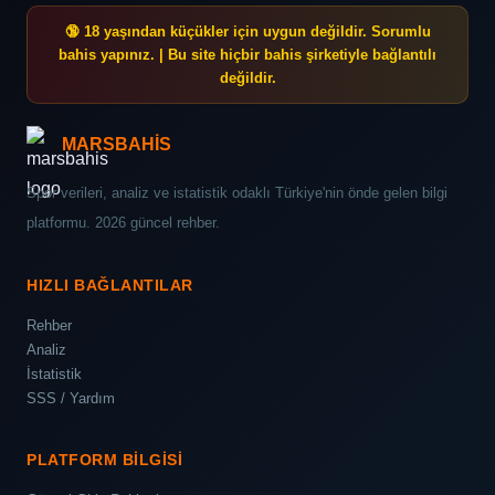
🔞 18 yaşından küçükler için uygun değildir. Sorumlu
bahis yapınız. | Bu site hiçbir bahis şirketiyle bağlantılı
değildir.
MARSBAHİS
Spor verileri, analiz ve istatistik odaklı Türkiye'nin önde gelen bilgi
platformu. 2026 güncel rehber.
HIZLI BAĞLANTILAR
Rehber
Analiz
İstatistik
SSS / Yardım
PLATFORM BILGISI