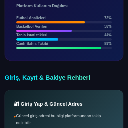
Platform Kullanım Dağılımı
Futbol Analizleri
72%
Basketbol Verileri
58%
Tenis İstatistikleri
44%
Canlı Bahis Takibi
89%
Giriş, Kayıt & Bakiye Rehberi
🔐 Giriş Yap & Güncel Adres
Güncel giriş adresi bu bilgi platformundan takip
edilebilir