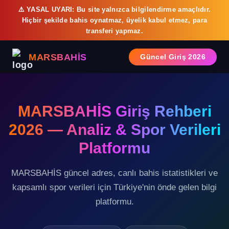
⚠️ YASAL UYARI: Bu site yalnızca bilgilendirme amaçlıdır.
Hiçbir şekilde bahis oynatmaz, üyelik kabul etmez, para
transferi yapmaz.
MARSBAHİS
Güncel Giriş 2026
MARSBAHİS Giriş Rehberi
2026 — Analiz & Spor Verileri
Platformu
MARSBAHİS güncel adres, canlı bahis istatistikleri ve
kapsamlı spor verileri için Türkiye'nin önde gelen bilgi
platformu.