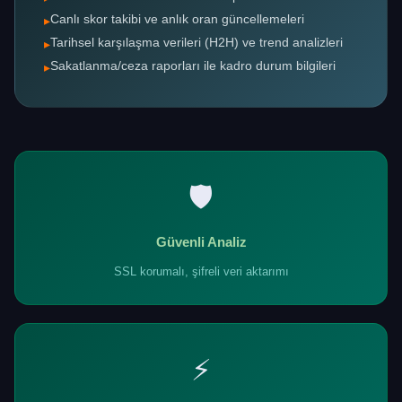
Canlı skor takibi ve anlık oran güncellemeleri
Tarihsel karşılaşma verileri (H2H) ve trend analizleri
Sakatlanma/ceza raporları ile kadro durum bilgileri
🛡️
Güvenli Analiz
SSL korumalı, şifreli veri aktarımı
⚡