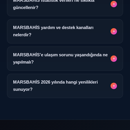
MARSBAHİS istatistik verileri ne sıklıkla
+
açıklanmaktadır.
güncellenir?
İstatistik verileri anlık güncellenmektedir. Doğrulanmış
veri kaynakları kullanılarak yüksek doğruluk oranı
MARSBAHİS yardım ve destek kanalları
+
sağlanmaktadır.
nelerdir?
Yardım bölümünden canlı destek, e-posta ve SSS
kanallarına ulaşım sağlanabilmektedir. 7/24 destek
MARSBAHİS'e ulaşım sorunu yaşandığında ne
+
hizmeti mevcuttur.
yapılmalı?
Ulaşım sorunu yaşandığında öncelikle güncel adres
bölümü kontrol edilmeli, ardından yardım kanallarına
MARSBAHİS 2026 yılında hangi yenilikleri
+
başvurulmalıdır.
sunuyor?
2026 yılında geliştirilmiş analiz araçları, genişletilmiş
spor verileri ve yenilenen canlı bahis arayüzü kullanıcı
deneyimini üst seviyeye taşımaktadır.