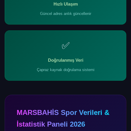
Hızlı Ulaşım
Güncel adres anlık güncellenir
✅
Doğrulanmış Veri
Çapraz kaynak doğrulama sistemi
MARSBAHİS Spor Verileri &
İstatistik Paneli 2026