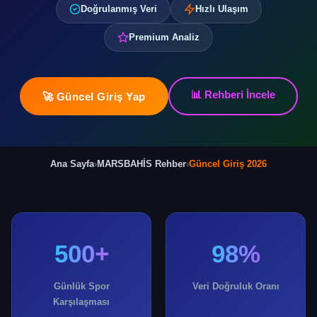
Doğrulanmış Veri
Hızlı Ulaşım
Premium Analiz
📊 Rehberi İncele
🚀 Güncel Giriş Yap
Ana Sayfa
›
MARSBAHİS Rehber
›
Güncel Giriş 2026
500+
98%
Günlük Spor
Veri Doğruluk Oranı
Karşılaşması