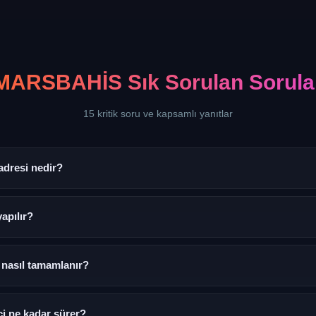
MARSBAHİS Sık Sorulan Sorula
15 kritik soru ve kapsamlı yanıtlar
dresi nedir?
i platformu üzerinden anlık olarak ulaşabilirsiniz. Adres değişikliklerin
apılır?
yap butonunu kullanarak hesabınıza erişebilirsiniz. Doğru URL kullanımı 
nasıl tamamlanır?
ıt sürecini başlatabilirsiniz. Doğrulama adımları tamamlandıktan sonra 
i ne kadar sürer?