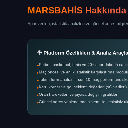
MARSBAHİS Hakkında K
Spor verileri, istatistik analizleri ve güncel adres bilgile
🎯 Platform Özellikleri & Analiz Araçla
Futbol, basketbol, tenis ve 40+ spor dalında canlı
Maç öncesi ve anlık istatistik karşılaştırma modül
Takım form analizi — son 10 maç performans sk
Kart, korner ve gol beklenti değerleri (xG verileri)
Oran hareketleri ve piyasa değişim grafikleri
Güncel adres yönlendirme sistemi ile kesintisiz u