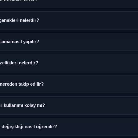
dakika içinde tamamlanmaktadır. Kimlik doğrulama adımı ek süre gerektir
enekleri nelerdir?
ka havalesi, kredi kartı ve e-cüzdan dahil çoklu ödeme yöntemi sunulmak
ma nasıl yapılır?
lerinize anlık ulaşabilirsiniz. Bakiye geçmişi ve işlem detayları da bu b
llikleri nelerdir?
fazla spor dalında anlık oranlar ve maç içi istatistikler sunulmaktadır.
ereden takip edilir?
lümünden anlık veriler izlenebilir. Futbol, basketbol ve tenis başta olmak 
 kullanımı kolay mı?
üzüyle kolayca kullanılabilir. Rehber bölümünde adım adım kullanım kıla
ğişikliği nasıl öğrenilir?