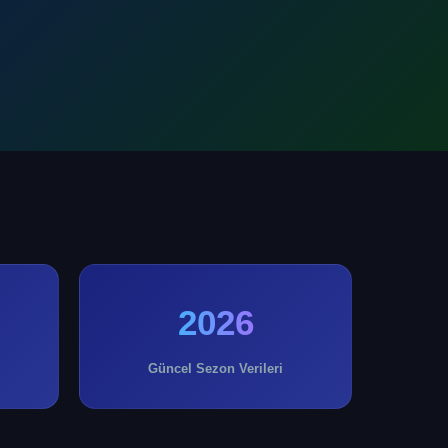
2026
Güncel Sezon Verileri