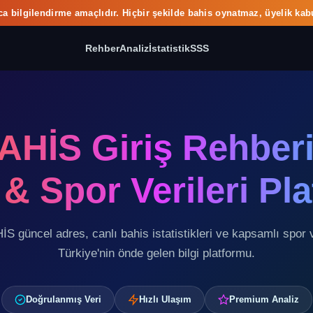
a bilgilendirme amaçlıdır. Hiçbir şekilde bahis oynatmaz, üyelik kab
Rehber
Analiz
İstatistik
SSS
HİS Giriş Rehberi
 & Spor Verileri Pl
güncel adres, canlı bahis istatistikleri ve kapsamlı spor ve
Türkiye'nin önde gelen bilgi platformu.
Doğrulanmış Veri
Hızlı Ulaşım
Premium Analiz