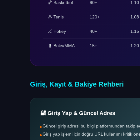
🏀 Basketbol
90+
1.10
🎾 Tenis
120+
1.08
🏒 Hokey
40+
1.15
🥊 Boks/MMA
15+
1.20
Giriş, Kayıt & Bakiye Rehberi
🔐 Giriş Yap & Güncel Adres
Güncel giriş adresi bu bilgi platformundan takip edi
Giriş yap işlemi için doğru URL kullanımı kritik ön