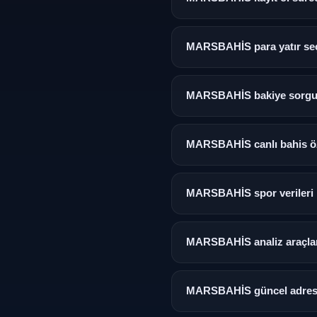
Kayıt ol işlemi ortalama 2-3 
MARSBAHİS para yatır seç
Para yatır işlemleri için ban
MARSBAHİS bakiye sorgula
Hesap panelinden bakiye bilgi
MARSBAHİS canlı bahis öze
Canlı bahis bölümünde 40'tan 
içinde yansıtılır.
MARSBAHİS spor verileri n
Spor verileri ve istatistik bö
kapsanmaktadır.
MARSBAHİS analiz araçları
Analiz araçları sezgisel aray
MARSBAHİS güncel adres de