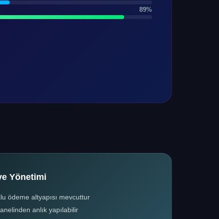
89%
ye Yönetimi
oklu ödeme altyapısı mevcuttur
elinden anlık yapılabilir