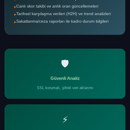
Canlı skor takibi ve anlık oran güncellemeleri
Tarihsel karşılaşma verileri (H2H) ve trend analizleri
Sakatlanma/ceza raporları ile kadro durum bilgileri
🛡️
Güvenli Analiz
SSL korumalı, şifreli veri aktarımı
⚡