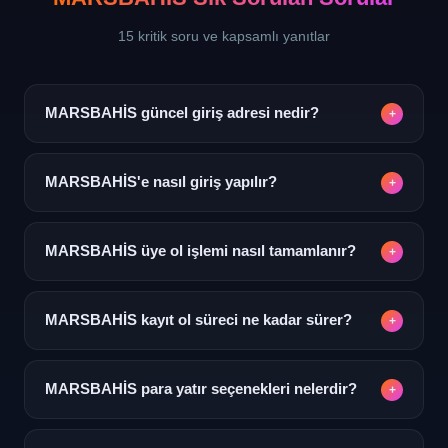
15 kritik soru ve kapsamlı yanıtlar
MARSBAHİS güncel giriş adresi nedir?
+
Güncel adres bilgisine bu bilgi platformu üzerinden anlık
olarak ulaşabilirsiniz. Adres değişikliklerinde yönlendirme
MARSBAHİS'e nasıl giriş yapılır?
+
sistemi otomatik devreye girer.
Güncel adres üzerinden giriş yap butonunu kullanarak
hesabınıza erişebilirsiniz. Doğru URL kullanımı kesintisiz
MARSBAHİS üye ol işlemi nasıl tamamlanır?
+
bağlantı için önemlidir.
Üye ol formunu doldurarak kayıt sürecini
başlatabilirsiniz. Doğrulama adımları tamamlandıktan
MARSBAHİS kayıt ol süreci ne kadar sürer?
+
sonra hesabınız aktif hale gelir.
Kayıt ol işlemi ortalama 2-3 dakika içinde
tamamlanmaktadır. Kimlik doğrulama adımı ek süre
MARSBAHİS para yatır seçenekleri nelerdir?
+
gerektirebilir.
Para yatır işlemleri için banka havalesi, kredi kartı ve e-