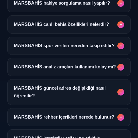
cüzdan dahil çoklu ödeme yöntemi sunulmaktadır.
MARSBAHİS bakiye sorgulama nasıl yapılır?
+
Hesap panelinden bakiye bilgilerinize anlık
ulaşabilirsiniz. Bakiye geçmişi ve işlem detayları da bu
MARSBAHİS canlı bahis özellikleri nelerdir?
+
bölümde görüntülenir.
Canlı bahis bölümünde 40'tan fazla spor dalında anlık
oranlar ve maç içi istatistikler sunulmaktadır. Oran
MARSBAHİS spor verileri nereden takip edilir?
+
güncellemeleri saniyeler içinde yansıtılır.
Spor verileri ve istatistik bölümünden anlık veriler
izlenebilir. Futbol, basketbol ve tenis başta olmak üzere
MARSBAHİS analiz araçları kullanımı kolay mı?
+
tüm dallar kapsanmaktadır.
Analiz araçları sezgisel arayüzüyle kolayca kullanılabilir.
Rehber bölümünde adım adım kullanım kılavuzları
MARSBAHİS güncel adres değişikliği nasıl
+
mevcuttur.
öğrenilir?
Bu bilgi platformunu düzenli takip ederek güncel adres
bilgisine her zaman ulaşabilirsiniz. Bildirim sistemi de
MARSBAHİS rehber içerikleri nerede bulunur?
+
mevcuttur.
Rehber bölümünde tüm kullanım kılavuzları, giriş yap
adımları ve platform özellikleri detaylı şekilde