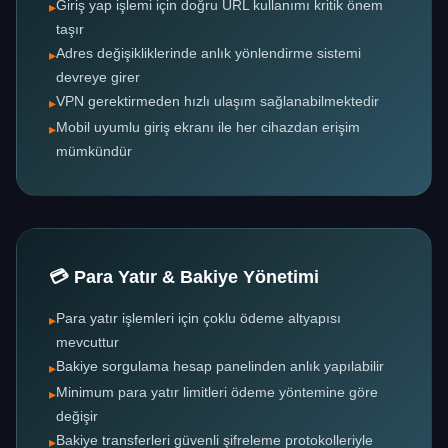
Giriş yap işlemi için doğru URL kullanımı kritik önem
taşır
Adres değişikliklerinde anlık yönlendirme sistemi
devreye girer
VPN gerektirmeden hızlı ulaşım sağlanabilmektedir
Mobil uyumlu giriş ekranı ile her cihazdan erişim
mümkündür
💳 Para Yatır & Bakiye Yönetimi
Para yatır işlemleri için çoklu ödeme altyapısı
mevcuttur
Bakiye sorgulama hesap panelinden anlık yapılabilir
Minimum para yatır limitleri ödeme yöntemine göre
değişir
Bakiye transferleri güvenli şifreleme protokolleriyle