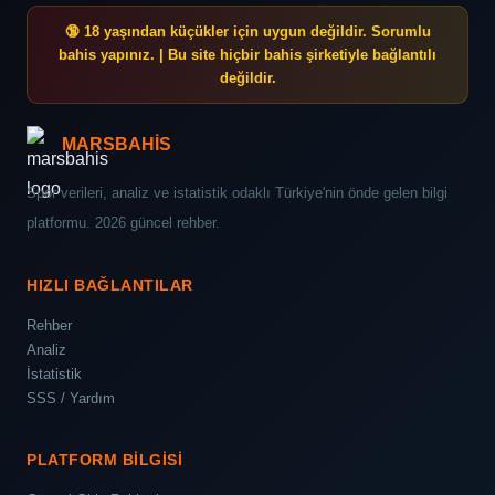
🔞 18 yaşından küçükler için uygun değildir. Sorumlu
bahis yapınız. | Bu site hiçbir bahis şirketiyle bağlantılı
değildir.
MARSBAHİS
Spor verileri, analiz ve istatistik odaklı Türkiye'nin önde gelen bilgi
platformu. 2026 güncel rehber.
HIZLI BAĞLANTILAR
Rehber
Analiz
İstatistik
SSS / Yardım
PLATFORM BILGISI