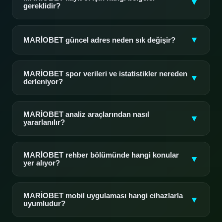
▼
gereklidir?
ayarları menüsündeki finans bölümünden ulaşılabilir.
Kimlik doğrulama için nüfus cüzdanı veya pasaport
görseli, adres doğrulama için ise son 3 aya ait fatura ya
▼
MARİOBET güncel adres neden sık değişir?
da banka ekstresi talep edilmektedir.
Ülkemizde uygulanan internet düzenlemeleri
kapsamında bahis platformlarına yönelik erişim
MARİOBET spor verileri ve istatistikler nereden
▼
derleniyor?
engellemeleri nedeniyle adresler periyodik olarak
güncellenmektedir. Bu durum sektörün genel bir
Sportradar, Opta ve Betradar gibi uluslararası veri
özelliğidir.
sağlayıcılardan beslenen platform, 500'ü aşkın lig ve
MARİOBET analiz araçlarından nasıl
▼
yararlanılır?
turnuvaya ait anlık istatistik sunmaktadır.
Platform içi analiz panelinden takım karşılaştırmaları,
oran hareketleri ve form grafikleri incelenebilir. Filtre
MARİOBET rehber bölümünde hangi konular
▼
yer alıyor?
seçenekleriyle spor dalı, lig ve tarih bazlı analiz
yapılabilmektedir.
Rehber bölümünde hesap oluşturma, para yatır/çek
işlemleri, bonus kullanımı, canlı bahis stratejileri ve
MARİOBET mobil uygulaması hangi cihazlarla
▼
uyumludur?
güvenlik ayarları hakkında kapsamlı bilgiler yer
almaktadır.