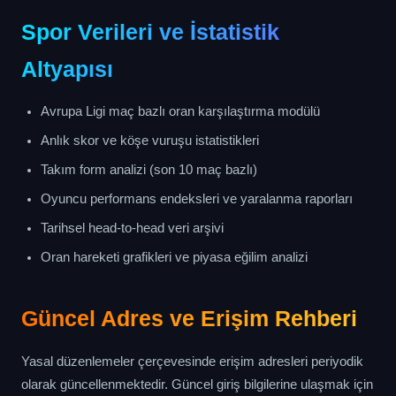
Spor Verileri ve İstatistik
Altyapısı
Avrupa Ligi maç bazlı oran karşılaştırma modülü
Anlık skor ve köşe vuruşu istatistikleri
Takım form analizi (son 10 maç bazlı)
Oyuncu performans endeksleri ve yaralanma raporları
Tarihsel head-to-head veri arşivi
Oran hareketi grafikleri ve piyasa eğilim analizi
Güncel Adres ve Erişim Rehberi
Yasal düzenlemeler çerçevesinde erişim adresleri periyodik
olarak güncellenmektedir. Güncel giriş bilgilerine ulaşmak için