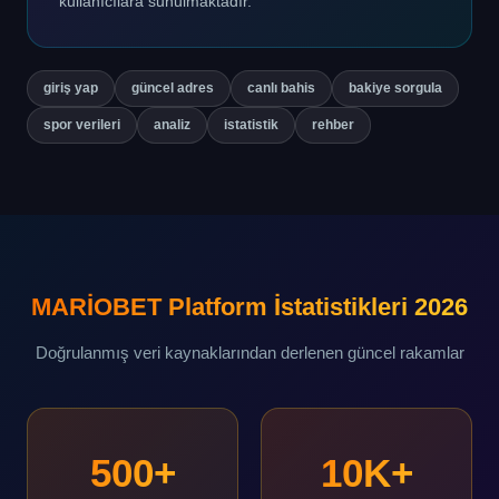
kullanıcılara sunulmaktadır.
giriş yap
güncel adres
canlı bahis
bakiye sorgula
spor verileri
analiz
istatistik
rehber
MARİOBET Platform İstatistikleri 2026
Doğrulanmış veri kaynaklarından derlenen güncel rakamlar
500+
10K+