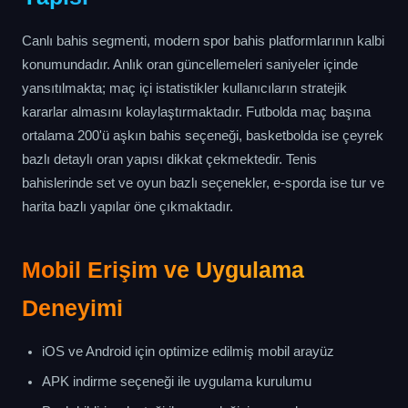
Canlı bahis segmenti, modern spor bahis platformlarının kalbi
konumundadır. Anlık oran güncellemeleri saniyeler içinde
yansıtılmakta; maç içi istatistikler kullanıcıların stratejik
kararlar almasını kolaylaştırmaktadır. Futbolda maç başına
ortalama 200'ü aşkın bahis seçeneği, basketbolda ise çeyrek
bazlı detaylı oran yapısı dikkat çekmektedir. Tenis
bahislerinde set ve oyun bazlı seçenekler, e-sporda ise tur ve
harita bazlı yapılar öne çıkmaktadır.
Mobil Erişim ve Uygulama
Deneyimi
iOS ve Android için optimize edilmiş mobil arayüz
APK indirme seçeneği ile uygulama kurulumu