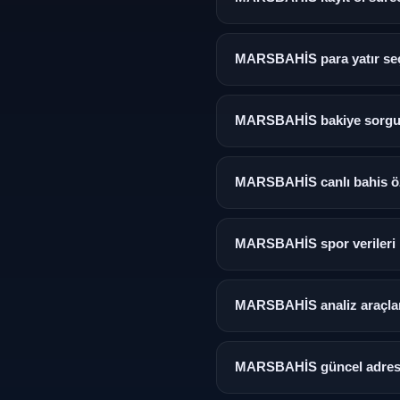
Kayıt ol işlemi ortalama 2-3 
MARSBAHİS para yatır seç
Para yatır işlemleri için ban
MARSBAHİS bakiye sorgula
Hesap panelinden bakiye bilgi
MARSBAHİS canlı bahis öze
Canlı bahis bölümünde 40'tan 
içinde yansıtılır.
MARSBAHİS spor verileri n
Spor verileri ve istatistik bö
kapsanmaktadır.
MARSBAHİS analiz araçları
Analiz araçları sezgisel aray
MARSBAHİS güncel adres de