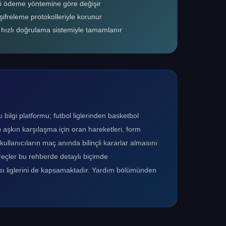
ri ödeme yöntemine göre değişir
 şifreleme protokolleriyle korunur
i hızlı doğrulama sistemiyle tamamlanır
u bilgi platformu; futbol liglerinden basketbol
 aşkın karşılaşma için oran hareketleri, form
, kullanıcıların maç anında bilinçli kararlar almasını
üreçler bu rehberde detaylı biçimde
ıtası liglerini de kapsamaktadır. Yardım bölümünden