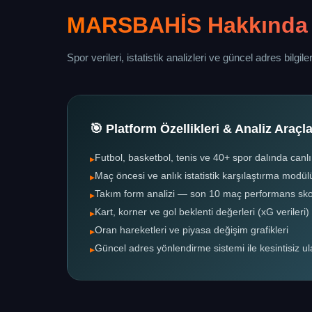
MARSBAHİS Hakkında K
Spor verileri, istatistik analizleri ve güncel adres bilgile
🎯 Platform Özellikleri & Analiz Araçla
Futbol, basketbol, tenis ve 40+ spor dalında canlı
Maç öncesi ve anlık istatistik karşılaştırma modül
Takım form analizi — son 10 maç performans sk
Kart, korner ve gol beklenti değerleri (xG verileri)
Oran hareketleri ve piyasa değişim grafikleri
Güncel adres yönlendirme sistemi ile kesintisiz u