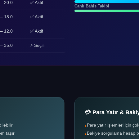
 – 20.0
✅ Aktif
Canlı Bahis Takibi
 – 18.0
✅ Aktif
 – 12.0
✅ Aktif
 – 35.0
⚡ Seçili
💳 Para Yatır & Baki
lebilir
Para yatır işlemleri için ç
em taşır
Bakiye sorgulama hesap pan