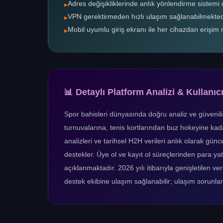
Adres değişikliklerinde anlık yönlendirme sistemi 
VPN gerektirmeden hızlı ulaşım sağlanabilmekted
Mobil uyumlu giriş ekranı ile her cihazdan eriş
📊 Detaylı Platform Analizi & Kullanıc
Spor bahisleri dünyasında doğru analiz ve güvenilir i
turnuvalarına, tenis kortlarından buz hokeyine kad
analizleri ve tarihsel H2H verileri anlık olarak günce
destekler. Üye ol ve kayıt ol süreçlerinden para y
açıklanmaktadır. 2026 yılı itibarıyla genişletilen 
destek ekibine ulaşım sağlanabilir; ulaşım sorunlar