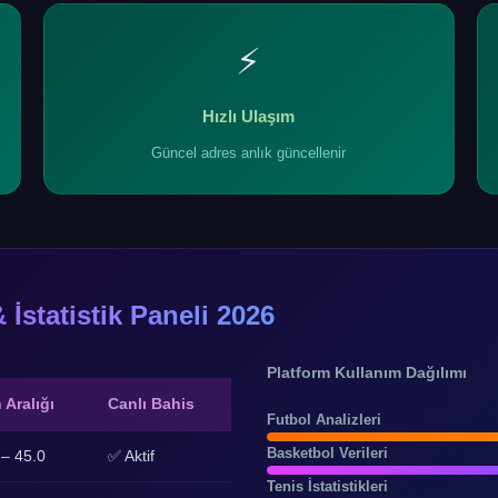
⚡
Hızlı Ulaşım
Güncel adres anlık güncellenir
İstatistik Paneli 2026
Platform Kullanım Dağılımı
 Aralığı
Canlı Bahis
Futbol Analizleri
Basketbol Verileri
 – 45.0
✅ Aktif
Tenis İstatistikleri