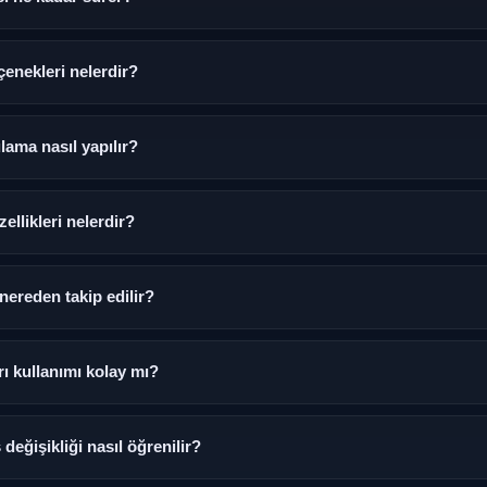
dakika içinde tamamlanmaktadır. Kimlik doğrulama adımı ek süre gerektir
enekleri nelerdir?
ka havalesi, kredi kartı ve e-cüzdan dahil çoklu ödeme yöntemi sunulmak
ma nasıl yapılır?
lerinize anlık ulaşabilirsiniz. Bakiye geçmişi ve işlem detayları da bu b
llikleri nelerdir?
fazla spor dalında anlık oranlar ve maç içi istatistikler sunulmaktadır.
ereden takip edilir?
lümünden anlık veriler izlenebilir. Futbol, basketbol ve tenis başta olmak 
 kullanımı kolay mı?
üzüyle kolayca kullanılabilir. Rehber bölümünde adım adım kullanım kıla
ğişikliği nasıl öğrenilir?