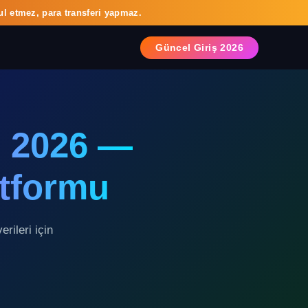
ul etmez, para transferi yapmaz.
Güncel Giriş 2026
 2026 —
atformu
rileri için