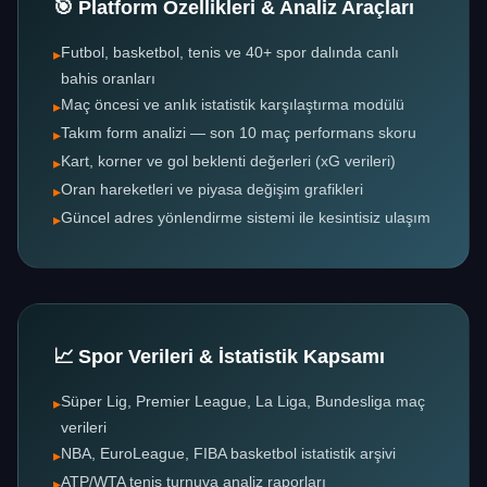
🎯 Platform Özellikleri & Analiz Araçları
Futbol, basketbol, tenis ve 40+ spor dalında canlı
bahis oranları
Maç öncesi ve anlık istatistik karşılaştırma modülü
Takım form analizi — son 10 maç performans skoru
Kart, korner ve gol beklenti değerleri (xG verileri)
Oran hareketleri ve piyasa değişim grafikleri
Güncel adres yönlendirme sistemi ile kesintisiz ulaşım
📈 Spor Verileri & İstatistik Kapsamı
Süper Lig, Premier League, La Liga, Bundesliga maç
verileri
NBA, EuroLeague, FIBA basketbol istatistik arşivi
ATP/WTA tenis turnuva analiz raporları