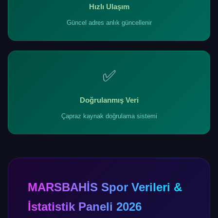
Hızlı Ulaşım
Güncel adres anlık güncellenir
✅
Doğrulanmış Veri
Çapraz kaynak doğrulama sistemi
MARSBAHİS Spor Verileri &
İstatistik Paneli 2026