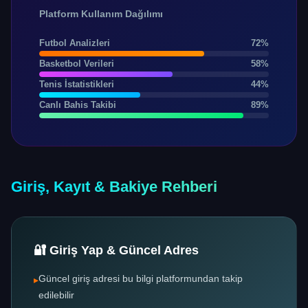
Platform Kullanım Dağılımı
Futbol Analizleri
72%
Basketbol Verileri
58%
Tenis İstatistikleri
44%
Canlı Bahis Takibi
89%
Giriş, Kayıt & Bakiye Rehberi
🔐 Giriş Yap & Güncel Adres
Güncel giriş adresi bu bilgi platformundan takip
edilebilir