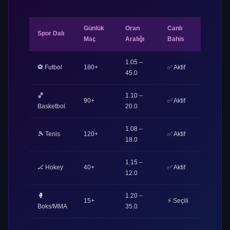
Günlük
Oran
Canlı
Spor Dalı
Maç
Aralığı
Bahis
1.05 –
⚽ Futbol
180+
✅ Aktif
45.0
🏀
1.10 –
90+
✅ Aktif
Basketbol
20.0
1.08 –
🎾 Tenis
120+
✅ Aktif
18.0
1.15 –
🏒 Hokey
40+
✅ Aktif
12.0
🥊
1.20 –
15+
⚡ Seçili
Boks/MMA
35.0