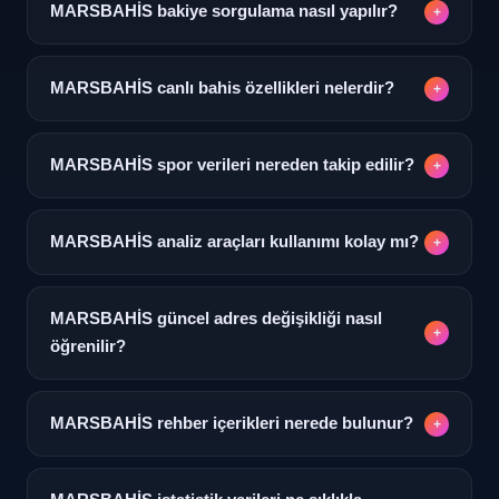
cüzdan dahil çoklu ödeme yöntemi sunulmaktadır.
MARSBAHİS bakiye sorgulama nasıl yapılır?
+
Hesap panelinden bakiye bilgilerinize anlık
ulaşabilirsiniz. Bakiye geçmişi ve işlem detayları da bu
MARSBAHİS canlı bahis özellikleri nelerdir?
+
bölümde görüntülenir.
Canlı bahis bölümünde 40'tan fazla spor dalında anlık
oranlar ve maç içi istatistikler sunulmaktadır. Oran
MARSBAHİS spor verileri nereden takip edilir?
+
güncellemeleri saniyeler içinde yansıtılır.
Spor verileri ve istatistik bölümünden anlık veriler
izlenebilir. Futbol, basketbol ve tenis başta olmak üzere
MARSBAHİS analiz araçları kullanımı kolay mı?
+
tüm dallar kapsanmaktadır.
Analiz araçları sezgisel arayüzüyle kolayca kullanılabilir.
Rehber bölümünde adım adım kullanım kılavuzları
MARSBAHİS güncel adres değişikliği nasıl
+
mevcuttur.
öğrenilir?
Bu bilgi platformunu düzenli takip ederek güncel adres
bilgisine her zaman ulaşabilirsiniz. Bildirim sistemi de
MARSBAHİS rehber içerikleri nerede bulunur?
+
mevcuttur.
Rehber bölümünde tüm kullanım kılavuzları, giriş yap
adımları ve platform özellikleri detaylı şekilde