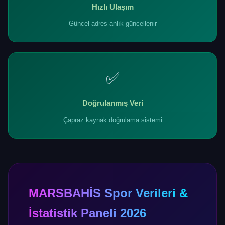
Hızlı Ulaşım
Güncel adres anlık güncellenir
✅
Doğrulanmış Veri
Çapraz kaynak doğrulama sistemi
MARSBAHİS Spor Verileri &
İstatistik Paneli 2026