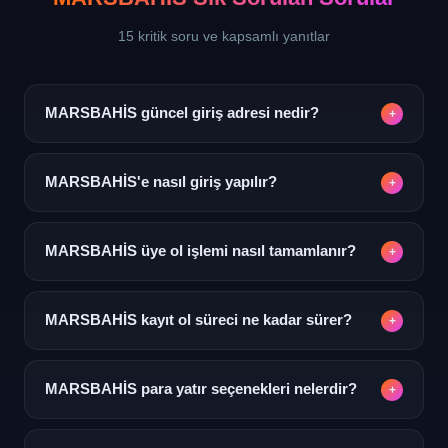
15 kritik soru ve kapsamlı yanıtlar
MARSBAHİS güncel giriş adresi nedir?
+
Güncel adres bilgisine bu bilgi platformu üzerinden anlık
olarak ulaşabilirsiniz. Adres değişikliklerinde yönlendirme
MARSBAHİS'e nasıl giriş yapılır?
+
sistemi otomatik devreye girer.
Güncel adres üzerinden giriş yap butonunu kullanarak
hesabınıza erişebilirsiniz. Doğru URL kullanımı kesintisiz
MARSBAHİS üye ol işlemi nasıl tamamlanır?
+
bağlantı için önemlidir.
Üye ol formunu doldurarak kayıt sürecini
başlatabilirsiniz. Doğrulama adımları tamamlandıktan
MARSBAHİS kayıt ol süreci ne kadar sürer?
+
sonra hesabınız aktif hale gelir.
Kayıt ol işlemi ortalama 2-3 dakika içinde
tamamlanmaktadır. Kimlik doğrulama adımı ek süre
MARSBAHİS para yatır seçenekleri nelerdir?
+
gerektirebilir.
Para yatır işlemleri için banka havalesi, kredi kartı ve e-