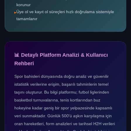
korunur
Üye ol ve kayıt ol süreçleri hızlı doğrulama sistemiyle
tamamlanır
📊 Detaylı Platform Analizi & Kullanıcı
Rehberi
Spor bahisleri dünyasında doğru analiz ve güvenilir
istatistik verilerine erişim, başarılı tahminlerin temel
taşını oluşturur. Bu bilgi platformu; futbol liglerinden
basketbol turnuvalarına, tenis kortlarından buz
hokeyine kadar geniş bir spor yelpazesinde kapsamlı
veri sunmaktadır. Günlük 500'ü aşkın karşılaşma için
oran hareketleri, form analizleri ve tarihsel H2H verileri