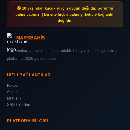
🔞 18 yaşından küçükler için uygun değildir. Sorumlu
bahis yapınız. | Bu site hiçbir bahis şirketiyle bağlantılı
değildir.
MARSBAHİS
Spor verileri, analiz ve istatistik odaklı Türkiye'nin önde gelen bilgi
platformu. 2026 güncel rehber.
HIZLI BAĞLANTILAR
Rehber
Analiz
İstatistik
SSS / Yardım
PLATFORM BILGISI