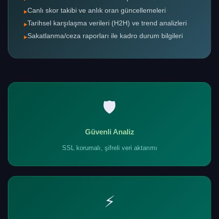
Canlı skor takibi ve anlık oran güncellemeleri
Tarihsel karşılaşma verileri (H2H) ve trend analizleri
Sakatlanma/ceza raporları ile kadro durum bilgileri
🛡️
Güvenli Analiz
SSL korumalı, şifreli veri aktarımı
⚡