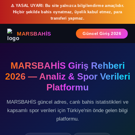
⚠️ YASAL UYARI: Bu site yalnızca bilgilendirme amaçlıdır.
Hiçbir şekilde bahis oynatmaz, üyelik kabul etmez, para
transferi yapmaz.
MARSBAHİS
Güncel Giriş 2026
MARSBAHİS Giriş Rehberi
2026 — Analiz & Spor Verileri
Platformu
MARSBAHİS güncel adres, canlı bahis istatistikleri ve
kapsamlı spor verileri için Türkiye'nin önde gelen bilgi
platformu.