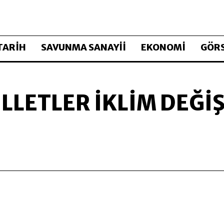
TARİH
SAVUNMA SANAYİİ
EKONOMİ
GÖRS
LLETLER İKLIM DEĞIŞ