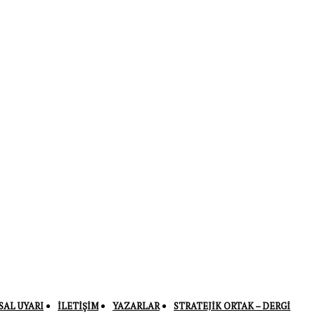
SAL UYARI
İLETIŞIM
YAZARLAR
STRATEJIK ORTAK – DERGI