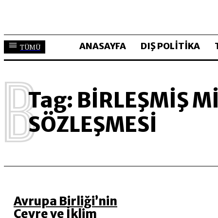
ANASAYFA
DIŞ POLİTİKA
TÜMÜ
B
Tag:
BIRLEŞMIŞ MI
SÖZLEŞMESI
Avrupa Birliği’nin
Çevre ve İklim