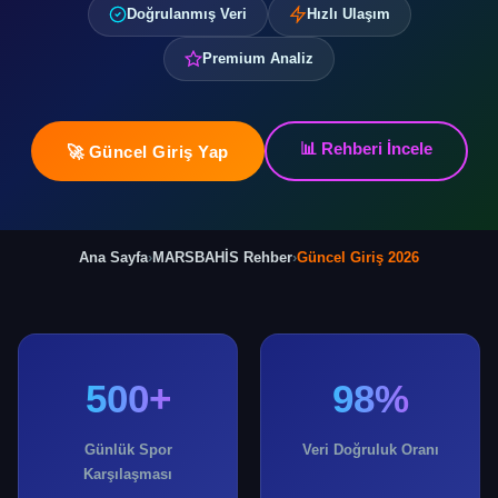
Doğrulanmış Veri
Hızlı Ulaşım
Premium Analiz
📊 Rehberi İncele
🚀 Güncel Giriş Yap
Ana Sayfa
›
MARSBAHİS Rehber
›
Güncel Giriş 2026
500+
98%
Günlük Spor
Veri Doğruluk Oranı
Karşılaşması