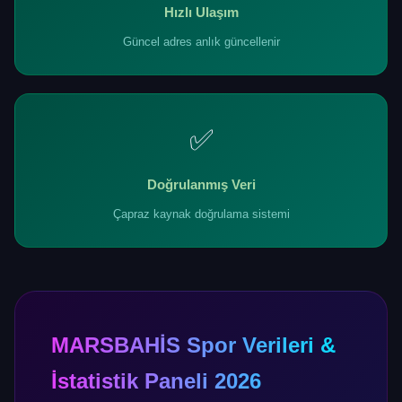
Hızlı Ulaşım
Güncel adres anlık güncellenir
✅
Doğrulanmış Veri
Çapraz kaynak doğrulama sistemi
MARSBAHİS Spor Verileri &
İstatistik Paneli 2026