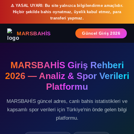
⚠️ YASAL UYARI: Bu site yalnızca bilgilendirme amaçlıdır.
Hiçbir şekilde bahis oynatmaz, üyelik kabul etmez, para
transferi yapmaz.
MARSBAHİS
Güncel Giriş 2026
MARSBAHİS Giriş Rehberi
2026 — Analiz & Spor Verileri
Platformu
MARSBAHİS güncel adres, canlı bahis istatistikleri ve
kapsamlı spor verileri için Türkiye'nin önde gelen bilgi
platformu.