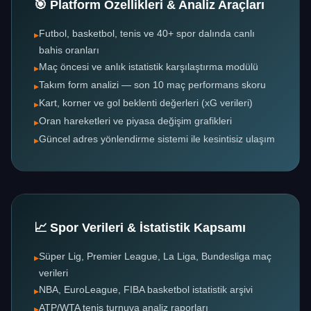
🎯 Platform Özellikleri & Analiz Araçları
Futbol, basketbol, tenis ve 40+ spor dalında canlı
bahis oranları
Maç öncesi ve anlık istatistik karşılaştırma modülü
Takım form analizi — son 10 maç performans skoru
Kart, korner ve gol beklenti değerleri (xG verileri)
Oran hareketleri ve piyasa değişim grafikleri
Güncel adres yönlendirme sistemi ile kesintisiz ulaşım
📈 Spor Verileri & İstatistik Kapsamı
Süper Lig, Premier League, La Liga, Bundesliga maç
verileri
NBA, EuroLeague, FIBA basketbol istatistik arşivi
ATP/WTA tenis turnuva analiz raporları