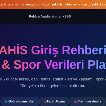
a bilgilendirme amaçlıdır. Hiçbir şekilde bahis oynatmaz, üyelik kab
Rehber
Analiz
İstatistik
SSS
HİS Giriş Rehberi
 & Spor Verileri Pl
güncel adres, canlı bahis istatistikleri ve kapsamlı spor ve
Türkiye'nin önde gelen bilgi platformu.
Doğrulanmış Veri
Hızlı Ulaşım
Premium Analiz