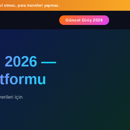
ul etmez, para transferi yapmaz.
Güncel Giriş 2026
 2026 —
atformu
rileri için