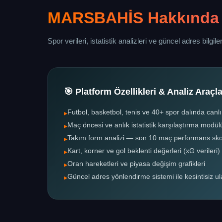
MARSBAHİS Hakkında K
Spor verileri, istatistik analizleri ve güncel adres bilgile
🎯 Platform Özellikleri & Analiz Araçla
Futbol, basketbol, tenis ve 40+ spor dalında canlı
Maç öncesi ve anlık istatistik karşılaştırma modül
Takım form analizi — son 10 maç performans sk
Kart, korner ve gol beklenti değerleri (xG verileri)
Oran hareketleri ve piyasa değişim grafikleri
Güncel adres yönlendirme sistemi ile kesintisiz u