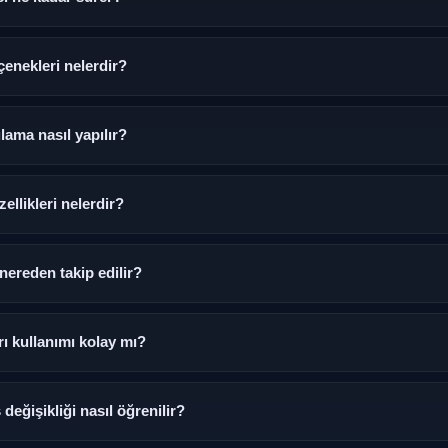
dakika içinde tamamlanmaktadır. Kimlik doğrulama adımı ek süre gerektir
enekleri nelerdir?
ka havalesi, kredi kartı ve e-cüzdan dahil çoklu ödeme yöntemi sunulmak
ma nasıl yapılır?
lerinize anlık ulaşabilirsiniz. Bakiye geçmişi ve işlem detayları da bu b
llikleri nelerdir?
fazla spor dalında anlık oranlar ve maç içi istatistikler sunulmaktadır.
ereden takip edilir?
lümünden anlık veriler izlenebilir. Futbol, basketbol ve tenis başta olmak 
 kullanımı kolay mı?
üzüyle kolayca kullanılabilir. Rehber bölümünde adım adım kullanım kıla
ğişikliği nasıl öğrenilir?