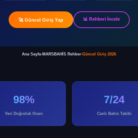
📊 Rehberi İncele
🚀 Güncel Giriş Yap
Ana Sayfa
›
MARSBAHİS Rehber
›
Güncel Giriş 2026
98%
7/24
Veri Doğruluk Oranı
Canlı Bahis Takibi