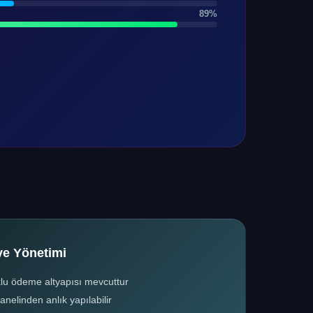
89%
ye Yönetimi
oklu ödeme altyapısı mevcuttur
elinden anlık yapılabilir