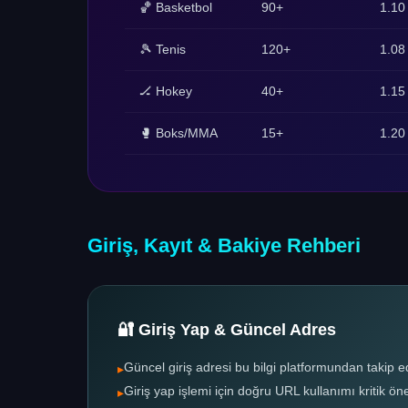
🏀 Basketbol
90+
1.10
🎾 Tenis
120+
1.08
🏒 Hokey
40+
1.15
🥊 Boks/MMA
15+
1.20
Giriş, Kayıt & Bakiye Rehberi
🔐 Giriş Yap & Güncel Adres
Güncel giriş adresi bu bilgi platformundan takip edi
Giriş yap işlemi için doğru URL kullanımı kritik ön