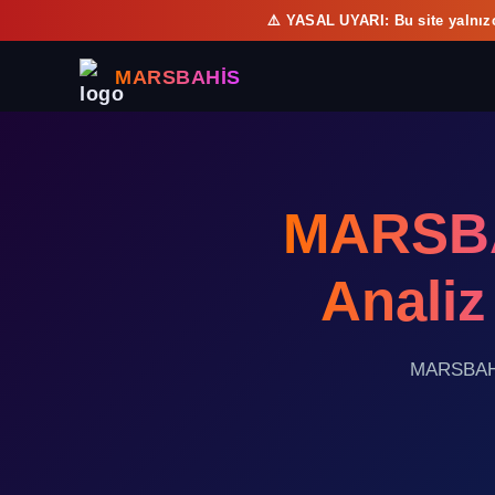
⚠️ YASAL UYARI: Bu site yalnızc
MARSBAHİS
MARSBA
Analiz
MARSBAHİS 