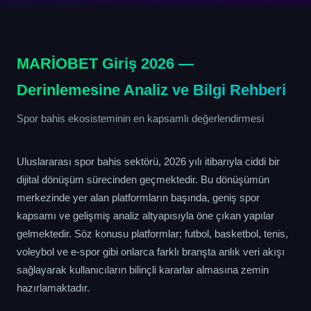
MARİOBET Giriş 2026 —
Derinlemesine Analiz ve Bilgi Rehberi
Spor bahis ekosisteminin en kapsamlı değerlendirmesi
Uluslararası spor bahis sektörü, 2026 yılı itibarıyla ciddi bir
dijital dönüşüm sürecinden geçmektedir. Bu dönüşümün
merkezinde yer alan platformların başında, geniş spor
kapsamı ve gelişmiş analiz altyapısıyla öne çıkan yapılar
gelmektedir. Söz konusu platformlar; futbol, basketbol, tenis,
voleybol ve e-spor gibi onlarca farklı branşta anlık veri akışı
sağlayarak kullanıcıların bilinçli kararlar almasına zemin
hazırlamaktadır.