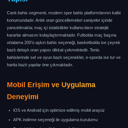
Canlı bahis segmenti, modern spor bahis platformlarının kalbi
konumundadır. Anlık oran güncellemeleri saniyeler içinde
yansıtılmakta; maç içi istatistikler kullanıcıların stratejik
kararlar almasını kolaylaştırmaktadır. Futbolda maç başına
ortalama 200'ü aşkın bahis seçeneği, basketbolda ise çeyrek
bazlı detaylı oran yapısı dikkat çekmektedir. Tenis
bahislerinde set ve oyun bazlı seçenekler, e-sporda ise tur ve
harita bazlı yapılar öne çıkmaktadır.
Mobil Erişim ve Uygulama
Deneyimi
iOS ve Android için optimize edilmiş mobil arayüz
APK indirme seçeneği ile uygulama kurulumu