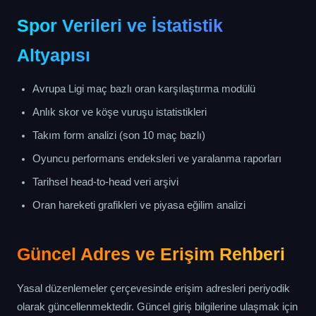
Spor Verileri ve İstatistik
Altyapısı
Avrupa Ligi maç bazlı oran karşılaştırma modülü
Anlık skor ve köşe vuruşu istatistikleri
Takım form analizi (son 10 maç bazlı)
Oyuncu performans endeksleri ve yaralanma raporları
Tarihsel head-to-head veri arşivi
Oran hareketi grafikleri ve piyasa eğilim analizi
Güncel Adres ve Erişim Rehberi
Yasal düzenlemeler çerçevesinde erişim adresleri periyodik
olarak güncellenmektedir. Güncel giriş bilgilerine ulaşmak için