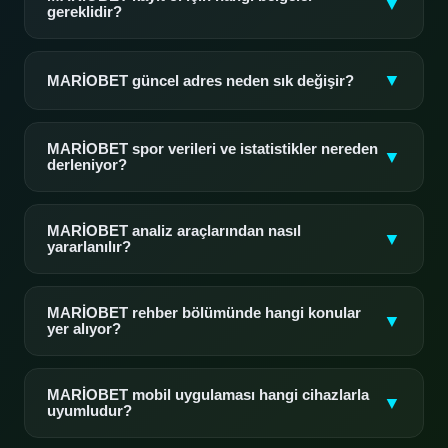
▼
gereklidir?
ayarları menüsündeki finans bölümünden ulaşılabilir.
Kimlik doğrulama için nüfus cüzdanı veya pasaport
görseli, adres doğrulama için ise son 3 aya ait fatura ya
▼
MARİOBET güncel adres neden sık değişir?
da banka ekstresi talep edilmektedir.
Ülkemizde uygulanan internet düzenlemeleri
kapsamında bahis platformlarına yönelik erişim
MARİOBET spor verileri ve istatistikler nereden
▼
derleniyor?
engellemeleri nedeniyle adresler periyodik olarak
güncellenmektedir. Bu durum sektörün genel bir
Sportradar, Opta ve Betradar gibi uluslararası veri
özelliğidir.
sağlayıcılardan beslenen platform, 500'ü aşkın lig ve
MARİOBET analiz araçlarından nasıl
▼
yararlanılır?
turnuvaya ait anlık istatistik sunmaktadır.
Platform içi analiz panelinden takım karşılaştırmaları,
oran hareketleri ve form grafikleri incelenebilir. Filtre
MARİOBET rehber bölümünde hangi konular
▼
yer alıyor?
seçenekleriyle spor dalı, lig ve tarih bazlı analiz
yapılabilmektedir.
Rehber bölümünde hesap oluşturma, para yatır/çek
işlemleri, bonus kullanımı, canlı bahis stratejileri ve
MARİOBET mobil uygulaması hangi cihazlarla
▼
uyumludur?
güvenlik ayarları hakkında kapsamlı bilgiler yer
almaktadır.