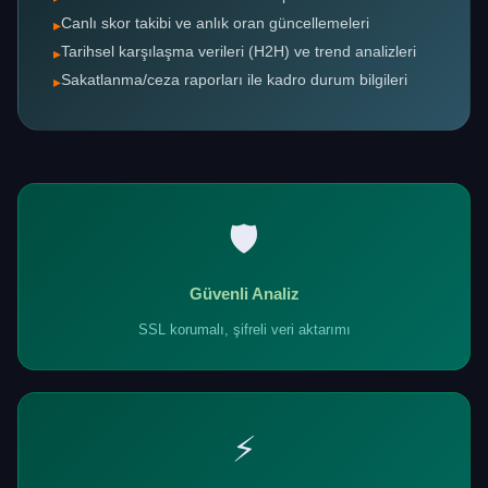
Canlı skor takibi ve anlık oran güncellemeleri
Tarihsel karşılaşma verileri (H2H) ve trend analizleri
Sakatlanma/ceza raporları ile kadro durum bilgileri
🛡️
Güvenli Analiz
SSL korumalı, şifreli veri aktarımı
⚡