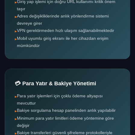
Giriş yap işlemi için doğru URL kullanımı kritik önem
taşır
Adres değişikliklerinde anlık yönlendirme sistemi
devreye girer
VPN gerektirmeden hızlı ulaşım sağlanabilmektedir
Mobil uyumlu giriş ekranı ile her cihazdan erişim
mümkündür
💳 Para Yatır & Bakiye Yönetimi
Para yatır işlemleri için çoklu ödeme altyapısı
mevcuttur
Bakiye sorgulama hesap panelinden anlık yapılabilir
Minimum para yatır limitleri ödeme yöntemine göre
değişir
Bakiye transferleri güvenli şifreleme protokolleriyle