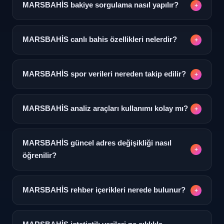
cüzdan dahil çoklu ödeme yöntemi sunulmaktadır.
MARSBAHİS bakiye sorgulama nasıl yapılır?
+
Hesap panelinden bakiye bilgilerinize anlık
ulaşabilirsiniz. Bakiye geçmişi ve işlem detayları da bu
MARSBAHİS canlı bahis özellikleri nelerdir?
+
bölümde görüntülenir.
Canlı bahis bölümünde 40'tan fazla spor dalında anlık
oranlar ve maç içi istatistikler sunulmaktadır. Oran
MARSBAHİS spor verileri nereden takip edilir?
+
güncellemeleri saniyeler içinde yansıtılır.
Spor verileri ve istatistik bölümünden anlık veriler
izlenebilir. Futbol, basketbol ve tenis başta olmak üzere
MARSBAHİS analiz araçları kullanımı kolay mı?
+
tüm dallar kapsanmaktadır.
Analiz araçları sezgisel arayüzüyle kolayca kullanılabilir.
Rehber bölümünde adım adım kullanım kılavuzları
MARSBAHİS güncel adres değişikliği nasıl
+
mevcuttur.
öğrenilir?
Bu bilgi platformunu düzenli takip ederek güncel adres
bilgisine her zaman ulaşabilirsiniz. Bildirim sistemi de
MARSBAHİS rehber içerikleri nerede bulunur?
+
mevcuttur.
Rehber bölümünde tüm kullanım kılavuzları, giriş yap
adımları ve platform özellikleri detaylı şekilde