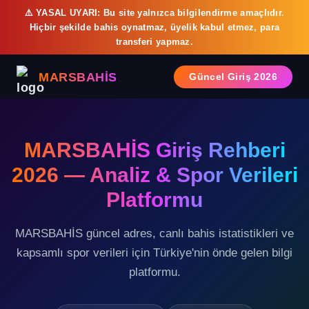
⚠️ YASAL UYARI: Bu site yalnızca bilgilendirme amaçlıdır.
Hiçbir şekilde bahis oynatmaz, üyelik kabul etmez, para
transferi yapmaz.
MARSBAHİS
Güncel Giriş 2026
MARSBAHİS Giriş Rehberi
2026 — Analiz & Spor Verileri
Platformu
MARSBAHİS güncel adres, canlı bahis istatistikleri ve
kapsamlı spor verileri için Türkiye'nin önde gelen bilgi
platformu.