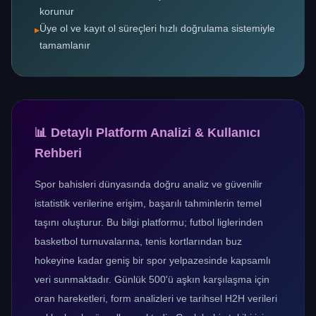
korunur
Üye ol ve kayıt ol süreçleri hızlı doğrulama sistemiyle
tamamlanır
📊 Detaylı Platform Analizi & Kullanıcı
Rehberi
Spor bahisleri dünyasında doğru analiz ve güvenilir
istatistik verilerine erişim, başarılı tahminlerin temel
taşını oluşturur. Bu bilgi platformu; futbol liglerinden
basketbol turnuvalarına, tenis kortlarından buz
hokeyine kadar geniş bir spor yelpazesinde kapsamlı
veri sunmaktadır. Günlük 500'ü aşkın karşılaşma için
oran hareketleri, form analizleri ve tarihsel H2H verileri