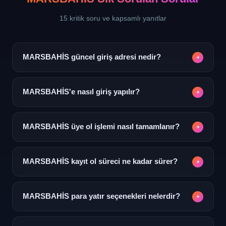
15 kritik soru ve kapsamlı yanıtlar
MARSBAHİS güncel giriş adresi nedir?
+
Güncel adres bilgisine bu bilgi platformu üzerinden anlık
olarak ulaşabilirsiniz. Adres değişikliklerinde yönlendirme
MARSBAHİS'e nasıl giriş yapılır?
+
sistemi otomatik devreye girer.
Güncel adres üzerinden giriş yap butonunu kullanarak
hesabınıza erişebilirsiniz. Doğru URL kullanımı kesintisiz
MARSBAHİS üye ol işlemi nasıl tamamlanır?
+
bağlantı için önemlidir.
Üye ol formunu doldurarak kayıt sürecini
başlatabilirsiniz. Doğrulama adımları tamamlandıktan
MARSBAHİS kayıt ol süreci ne kadar sürer?
+
sonra hesabınız aktif hale gelir.
Kayıt ol işlemi ortalama 2-3 dakika içinde
tamamlanmaktadır. Kimlik doğrulama adımı ek süre
MARSBAHİS para yatır seçenekleri nelerdir?
+
gerektirebilir.
Para yatır işlemleri için banka havalesi, kredi kartı ve e-