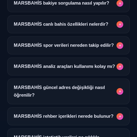
cüzdan dahil çoklu ödeme yöntemi sunulmaktadır.
MARSBAHİS bakiye sorgulama nasıl yapılır?
+
Hesap panelinden bakiye bilgilerinize anlık
ulaşabilirsiniz. Bakiye geçmişi ve işlem detayları da bu
MARSBAHİS canlı bahis özellikleri nelerdir?
+
bölümde görüntülenir.
Canlı bahis bölümünde 40'tan fazla spor dalında anlık
oranlar ve maç içi istatistikler sunulmaktadır. Oran
MARSBAHİS spor verileri nereden takip edilir?
+
güncellemeleri saniyeler içinde yansıtılır.
Spor verileri ve istatistik bölümünden anlık veriler
izlenebilir. Futbol, basketbol ve tenis başta olmak üzere
MARSBAHİS analiz araçları kullanımı kolay mı?
+
tüm dallar kapsanmaktadır.
Analiz araçları sezgisel arayüzüyle kolayca kullanılabilir.
Rehber bölümünde adım adım kullanım kılavuzları
MARSBAHİS güncel adres değişikliği nasıl
+
mevcuttur.
öğrenilir?
Bu bilgi platformunu düzenli takip ederek güncel adres
bilgisine her zaman ulaşabilirsiniz. Bildirim sistemi de
MARSBAHİS rehber içerikleri nerede bulunur?
+
mevcuttur.
Rehber bölümünde tüm kullanım kılavuzları, giriş yap
adımları ve platform özellikleri detaylı şekilde