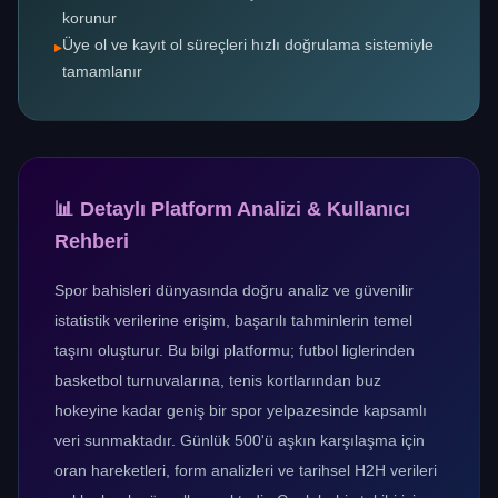
korunur
Üye ol ve kayıt ol süreçleri hızlı doğrulama sistemiyle
tamamlanır
📊 Detaylı Platform Analizi & Kullanıcı
Rehberi
Spor bahisleri dünyasında doğru analiz ve güvenilir
istatistik verilerine erişim, başarılı tahminlerin temel
taşını oluşturur. Bu bilgi platformu; futbol liglerinden
basketbol turnuvalarına, tenis kortlarından buz
hokeyine kadar geniş bir spor yelpazesinde kapsamlı
veri sunmaktadır. Günlük 500'ü aşkın karşılaşma için
oran hareketleri, form analizleri ve tarihsel H2H verileri