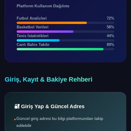
Platform Kullanım Dağılımı
Futbol Analizleri
72%
Basketbol Verileri
58%
Tenis İstatistikleri
44%
Canlı Bahis Takibi
89%
Giriş, Kayıt & Bakiye Rehberi
🔐 Giriş Yap & Güncel Adres
Güncel giriş adresi bu bilgi platformundan takip
edilebilir