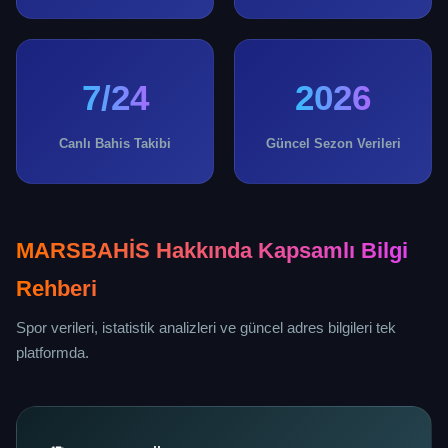
7/24
2026
Canlı Bahis Takibi
Güncel Sezon Verileri
MARSBAHİS Hakkında Kapsamlı Bilgi
Rehberi
Spor verileri, istatistik analizleri ve güncel adres bilgileri tek
platformda.