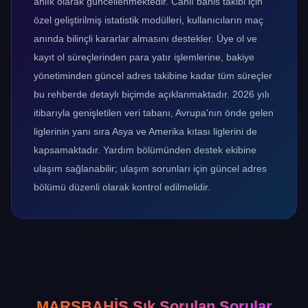
anlık olarak güncellenmektedir. Canlı bahis takibi için
özel geliştirilmiş istatistik modülleri, kullanıcıların maç
anında bilinçli kararlar almasını destekler. Üye ol ve
kayıt ol süreçlerinden para yatır işlemlerine, bakiye
yönetiminden güncel adres takibine kadar tüm süreçler
bu rehberde detaylı biçimde açıklanmaktadır. 2026 yılı
itibarıyla genişletilen veri tabanı, Avrupa'nın önde gelen
liglerinin yanı sıra Asya ve Amerika kıtası liglerini de
kapsamaktadır. Yardım bölümünden destek ekibine
ulaşım sağlanabilir; ulaşım sorunları için güncel adres
bölümü düzenli olarak kontrol edilmelidir.
MARSBAHİS Sık Sorulan Sorular