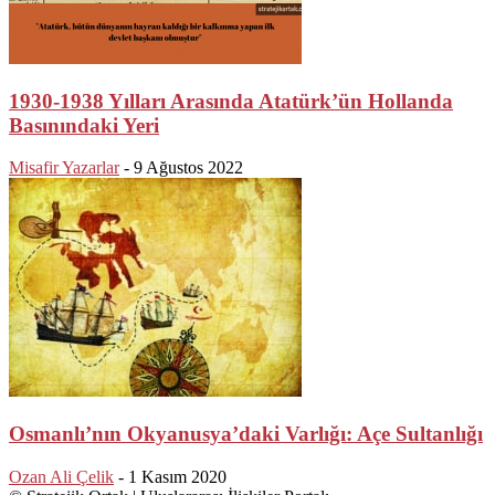
1930-1938 Yılları Arasında Atatürk’ün Hollanda
Basınındaki Yeri
Misafir Yazarlar
-
9 Ağustos 2022
Osmanlı’nın Okyanusya’daki Varlığı: Açe Sultanlığı
Ozan Ali Çelik
-
1 Kasım 2020