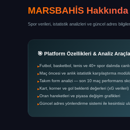
MARSBAHİS Hakkında K
Spor verileri, istatistik analizleri ve güncel adres bilgile
🎯 Platform Özellikleri & Analiz Araçla
Futbol, basketbol, tenis ve 40+ spor dalında canlı
Maç öncesi ve anlık istatistik karşılaştırma modül
Takım form analizi — son 10 maç performans sk
Kart, korner ve gol beklenti değerleri (xG verileri)
Oran hareketleri ve piyasa değişim grafikleri
Güncel adres yönlendirme sistemi ile kesintisiz u