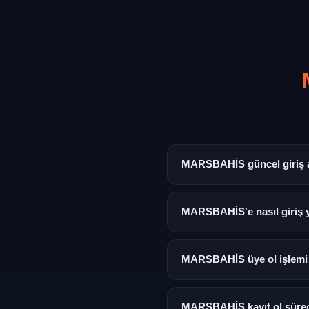
MARSBAHİS güncel giriş a
Güncel adres bilgisine bu bilg
otomatik devreye girer.
MARSBAHİS'e nasıl giriş y
Güncel adres üzerinden giriş 
önemlidir.
MARSBAHİS üye ol işlemi 
Üye ol formunu doldurarak kay
MARSBAHİS kayıt ol sürec