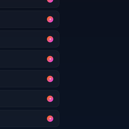
ebilir.
+
tadır.
+
ölümde görüntülenir.
+
 Oran güncellemeleri saniyeler
+
üzere tüm dallar
+
vuzları mevcuttur.
+