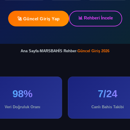
📊 Rehberi İncele
🚀 Güncel Giriş Yap
Ana Sayfa
›
MARSBAHİS Rehber
›
Güncel Giriş 2026
98%
7/24
Veri Doğruluk Oranı
Canlı Bahis Takibi