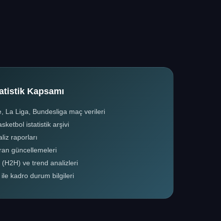
tatistik Kapsamı
 La Liga, Bundesliga maç verileri
etbol istatistik arşivi
iz raporları
oran güncellemeleri
i (H2H) ve trend analizleri
ile kadro durum bilgileri