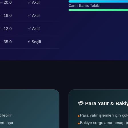
 – 20.0
✅ Aktif
Canlı Bahis Takibi
 – 18.0
✅ Aktif
 – 12.0
✅ Aktif
 – 35.0
⚡ Seçili
💳 Para Yatır & Baki
lebilir
Para yatır işlemleri için ç
em taşır
Bakiye sorgulama hesap pan