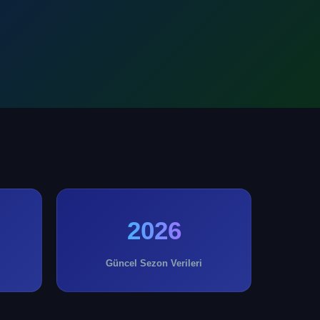
2026
Güncel Sezon Verileri