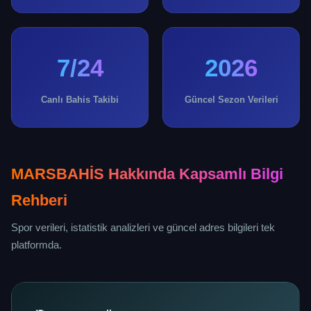
7/24
2026
Canlı Bahis Takibi
Güncel Sezon Verileri
MARSBAHİS Hakkında Kapsamlı Bilgi
Rehberi
Spor verileri, istatistik analizleri ve güncel adres bilgileri tek
platformda.