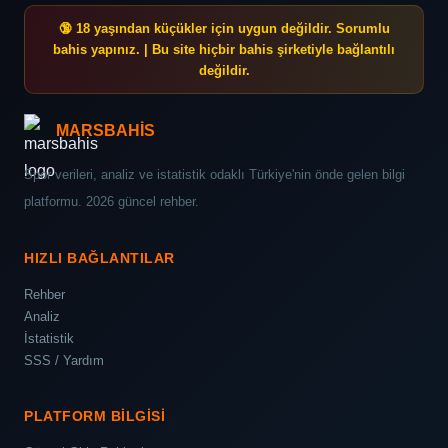
🔞 18 yaşından küçükler için uygun değildir. Sorumlu
bahis yapınız. | Bu site hiçbir bahis şirketiyle bağlantılı
değildir.
MARSBAHİS
Spor verileri, analiz ve istatistik odaklı Türkiye'nin önde gelen bilgi
platformu. 2026 güncel rehber.
HIZLI BAĞLANTILAR
Rehber
Analiz
İstatistik
SSS / Yardım
PLATFORM BILGISI