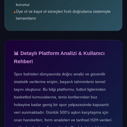
korunur
Üye ol ve kayıt ol süreçleri hızlı doğrulama sistemiyle
tamamlanır
📊 Detaylı Platform Analizi & Kullanıcı
Rehberi
Spor bahisleri dünyasında doğru analiz ve güvenilir
istatistik verilerine erişim, başarılı tahminlerin temel
taşını oluşturur. Bu bilgi platformu; futbol liglerinden
basketbol turnuvalarına, tenis kortlarından buz
hokeyine kadar geniş bir spor yelpazesinde kapsamlı
veri sunmaktadır. Günlük 500'ü aşkın karşılaşma için
oran hareketleri, form analizleri ve tarihsel H2H verileri