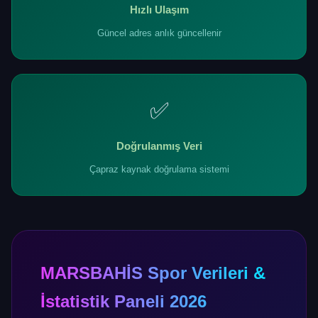
Hızlı Ulaşım
Güncel adres anlık güncellenir
✅
Doğrulanmış Veri
Çapraz kaynak doğrulama sistemi
MARSBAHİS Spor Verileri &
İstatistik Paneli 2026