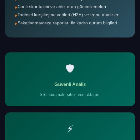
Canlı skor takibi ve anlık oran güncellemeleri
Tarihsel karşılaşma verileri (H2H) ve trend analizleri
Sakatlanma/ceza raporları ile kadro durum bilgileri
🛡️
Güvenli Analiz
SSL korumalı, şifreli veri aktarımı
⚡