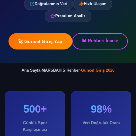
Doğrulanmış Veri
Hızlı Ulaşım
Premium Analiz
📊 Rehberi İncele
🚀 Güncel Giriş Yap
Ana Sayfa
›
MARSBAHİS Rehber
›
Güncel Giriş 2026
500+
98%
Günlük Spor
Veri Doğruluk Oranı
Karşılaşması