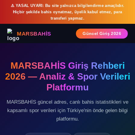
⚠️ YASAL UYARI: Bu site yalnızca bilgilendirme amaçlıdır.
Hiçbir şekilde bahis oynatmaz, üyelik kabul etmez, para
transferi yapmaz.
MARSBAHİS
Güncel Giriş 2026
MARSBAHİS Giriş Rehberi
2026 — Analiz & Spor Verileri
Platformu
MARSBAHİS güncel adres, canlı bahis istatistikleri ve
kapsamlı spor verileri için Türkiye'nin önde gelen bilgi
platformu.