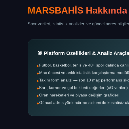
MARSBAHİS Hakkında K
Spor verileri, istatistik analizleri ve güncel adres bilgile
🎯 Platform Özellikleri & Analiz Araçla
Futbol, basketbol, tenis ve 40+ spor dalında canlı
Maç öncesi ve anlık istatistik karşılaştırma modül
Takım form analizi — son 10 maç performans sk
Kart, korner ve gol beklenti değerleri (xG verileri)
Oran hareketleri ve piyasa değişim grafikleri
Güncel adres yönlendirme sistemi ile kesintisiz u