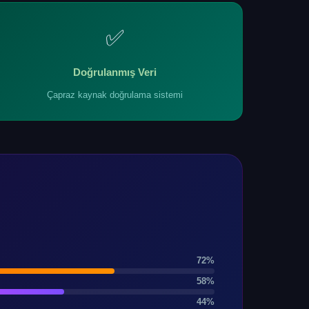
✅
Doğrulanmış Veri
Çapraz kaynak doğrulama sistemi
72%
58%
44%