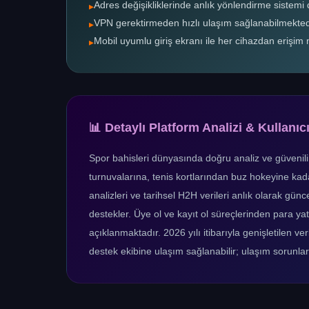
Adres değişikliklerinde anlık yönlendirme sistemi 
VPN gerektirmeden hızlı ulaşım sağlanabilmekted
Mobil uyumlu giriş ekranı ile her cihazdan eriş
📊 Detaylı Platform Analizi & Kullanıc
Spor bahisleri dünyasında doğru analiz ve güvenilir i
turnuvalarına, tenis kortlarından buz hokeyine kad
analizleri ve tarihsel H2H verileri anlık olarak günce
destekler. Üye ol ve kayıt ol süreçlerinden para y
açıklanmaktadır. 2026 yılı itibarıyla genişletilen 
destek ekibine ulaşım sağlanabilir; ulaşım sorunlar