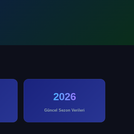
2026
Güncel Sezon Verileri