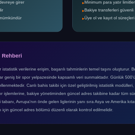
devreye girer
Minimum para yatır limitle
ir
Bakiye transferleri güvenli
im mümkündür
Üye ol ve kayıt ol süreçler
ı Rehberi
statistik verilerine erişim, başarılı tahminlerin temel taşını oluşturur. B
ar geniş bir spor yelpazesinde kapsamlı veri sunmaktadır. Günlük 500'ü
llenmektedir. Canlı bahis takibi için özel geliştirilmiş istatistik modülleri
atır işlemlerine, bakiye yönetiminden güncel adres takibine kadar tüm s
veri tabanı, Avrupa'nın önde gelen liglerinin yanı sıra Asya ve Amerika k
ı için güncel adres bölümü düzenli olarak kontrol edilmelidir.