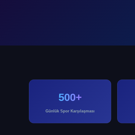
500+
Günlük Spor Karşılaşması