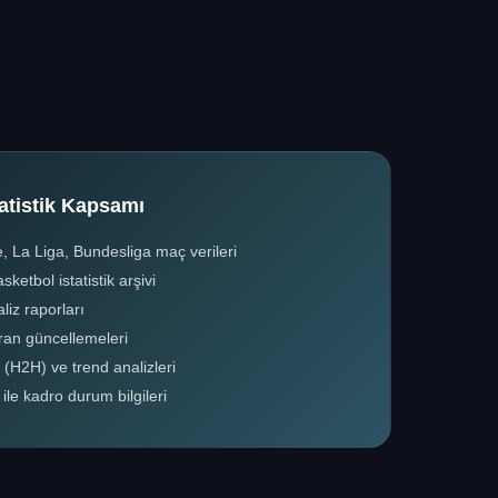
tatistik Kapsamı
 La Liga, Bundesliga maç verileri
etbol istatistik arşivi
iz raporları
oran güncellemeleri
i (H2H) ve trend analizleri
ile kadro durum bilgileri