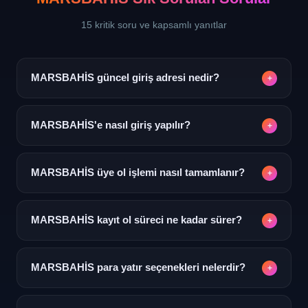
15 kritik soru ve kapsamlı yanıtlar
MARSBAHİS güncel giriş adresi nedir?
+
Güncel adres bilgisine bu bilgi platformu üzerinden anlık
olarak ulaşabilirsiniz. Adres değişikliklerinde yönlendirme
MARSBAHİS'e nasıl giriş yapılır?
+
sistemi otomatik devreye girer.
Güncel adres üzerinden giriş yap butonunu kullanarak
hesabınıza erişebilirsiniz. Doğru URL kullanımı kesintisiz
MARSBAHİS üye ol işlemi nasıl tamamlanır?
+
bağlantı için önemlidir.
Üye ol formunu doldurarak kayıt sürecini
başlatabilirsiniz. Doğrulama adımları tamamlandıktan
MARSBAHİS kayıt ol süreci ne kadar sürer?
+
sonra hesabınız aktif hale gelir.
Kayıt ol işlemi ortalama 2-3 dakika içinde
tamamlanmaktadır. Kimlik doğrulama adımı ek süre
MARSBAHİS para yatır seçenekleri nelerdir?
+
gerektirebilir.
Para yatır işlemleri için banka havalesi, kredi kartı ve e-