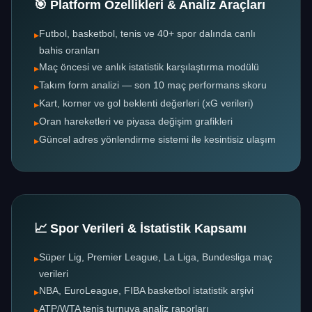
🎯 Platform Özellikleri & Analiz Araçları
Futbol, basketbol, tenis ve 40+ spor dalında canlı
bahis oranları
Maç öncesi ve anlık istatistik karşılaştırma modülü
Takım form analizi — son 10 maç performans skoru
Kart, korner ve gol beklenti değerleri (xG verileri)
Oran hareketleri ve piyasa değişim grafikleri
Güncel adres yönlendirme sistemi ile kesintisiz ulaşım
📈 Spor Verileri & İstatistik Kapsamı
Süper Lig, Premier League, La Liga, Bundesliga maç
verileri
NBA, EuroLeague, FIBA basketbol istatistik arşivi
ATP/WTA tenis turnuva analiz raporları