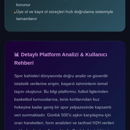
korunur
Üye ol ve kayıt ol süreçleri hızlı doğrulama sistemiyle
tamamlanır
📊 Detaylı Platform Analizi & Kullanıcı
Rehberi
Spor bahisleri dünyasında doğru analiz ve güvenilir
istatistik verilerine erişim, başarılı tahminlerin temel
taşını oluşturur. Bu bilgi platformu; futbol liglerinden
basketbol turnuvalarına, tenis kortlarından buz
hokeyine kadar geniş bir spor yelpazesinde kapsamlı
veri sunmaktadır. Günlük 500'ü aşkın karşılaşma için
oran hareketleri, form analizleri ve tarihsel H2H verileri