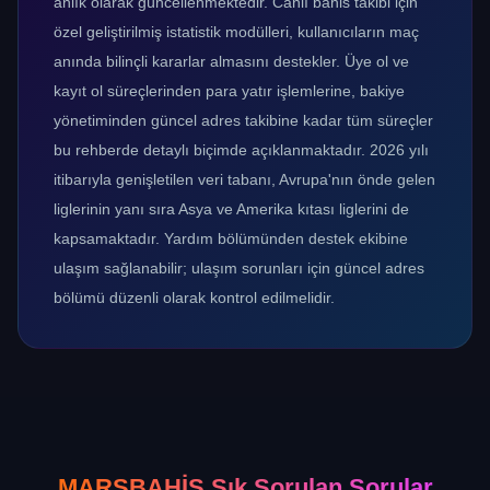
anlık olarak güncellenmektedir. Canlı bahis takibi için
özel geliştirilmiş istatistik modülleri, kullanıcıların maç
anında bilinçli kararlar almasını destekler. Üye ol ve
kayıt ol süreçlerinden para yatır işlemlerine, bakiye
yönetiminden güncel adres takibine kadar tüm süreçler
bu rehberde detaylı biçimde açıklanmaktadır. 2026 yılı
itibarıyla genişletilen veri tabanı, Avrupa'nın önde gelen
liglerinin yanı sıra Asya ve Amerika kıtası liglerini de
kapsamaktadır. Yardım bölümünden destek ekibine
ulaşım sağlanabilir; ulaşım sorunları için güncel adres
bölümü düzenli olarak kontrol edilmelidir.
MARSBAHİS Sık Sorulan Sorular