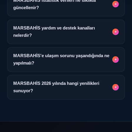
MARSBAHİS istatistik verileri ne sıklıkla
+
açıklanmaktadır.
güncellenir?
İstatistik verileri anlık güncellenmektedir. Doğrulanmış
veri kaynakları kullanılarak yüksek doğruluk oranı
MARSBAHİS yardım ve destek kanalları
+
sağlanmaktadır.
nelerdir?
Yardım bölümünden canlı destek, e-posta ve SSS
kanallarına ulaşım sağlanabilmektedir. 7/24 destek
MARSBAHİS'e ulaşım sorunu yaşandığında ne
+
hizmeti mevcuttur.
yapılmalı?
Ulaşım sorunu yaşandığında öncelikle güncel adres
bölümü kontrol edilmeli, ardından yardım kanallarına
MARSBAHİS 2026 yılında hangi yenilikleri
+
başvurulmalıdır.
sunuyor?
2026 yılında geliştirilmiş analiz araçları, genişletilmiş
spor verileri ve yenilenen canlı bahis arayüzü kullanıcı
deneyimini üst seviyeye taşımaktadır.