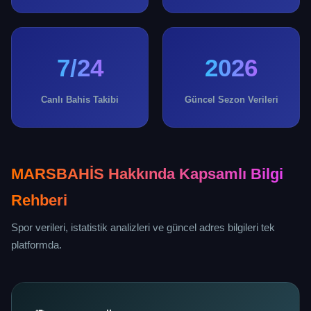
7/24
2026
Canlı Bahis Takibi
Güncel Sezon Verileri
MARSBAHİS Hakkında Kapsamlı Bilgi
Rehberi
Spor verileri, istatistik analizleri ve güncel adres bilgileri tek
platformda.