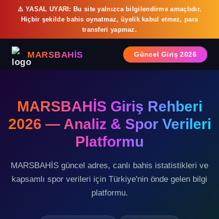
⚠️ YASAL UYARI: Bu site yalnızca bilgilendirme amaçlıdır.
Hiçbir şekilde bahis oynatmaz, üyelik kabul etmez, para
transferi yapmaz.
MARSBAHİS
Güncel Giriş 2026
MARSBAHİS Giriş Rehberi
2026 — Analiz & Spor Verileri
Platformu
MARSBAHİS güncel adres, canlı bahis istatistikleri ve
kapsamlı spor verileri için Türkiye'nin önde gelen bilgi
platformu.