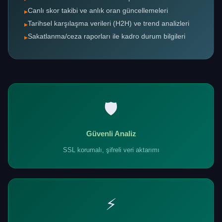
Canlı skor takibi ve anlık oran güncellemeleri
Tarihsel karşılaşma verileri (H2H) ve trend analizleri
Sakatlanma/ceza raporları ile kadro durum bilgileri
🛡️
Güvenli Analiz
SSL korumalı, şifreli veri aktarımı
⚡