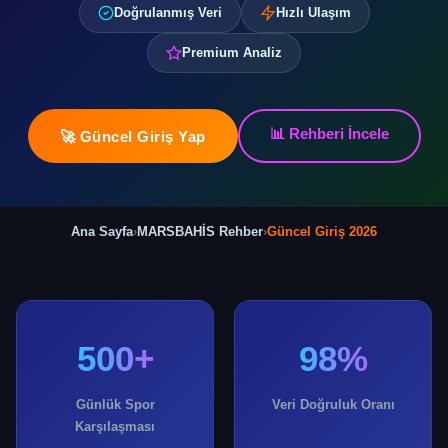
Doğrulanmış Veri
Hızlı Ulaşım
Premium Analiz
📊 Rehberi İncele
🚀 Güncel Giriş Yap
Ana Sayfa
›
MARSBAHİS Rehber
›
Güncel Giriş 2026
500+
98%
Günlük Spor
Veri Doğruluk Oranı
Karşılaşması