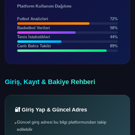
Platform Kullanım Dağılımı
Futbol Analizleri
72%
Basketbol Verileri
58%
Tenis İstatistikleri
44%
Canlı Bahis Takibi
89%
Giriş, Kayıt & Bakiye Rehberi
🔐 Giriş Yap & Güncel Adres
Güncel giriş adresi bu bilgi platformundan takip
edilebilir