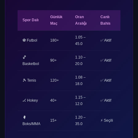
Günlük
Oran
Canlı
Spor Dalı
Maç
Aralığı
Bahis
1.05 –
⚽ Futbol
180+
✅ Aktif
45.0
🏀
1.10 –
90+
✅ Aktif
Basketbol
20.0
1.08 –
🎾 Tenis
120+
✅ Aktif
18.0
1.15 –
🏒 Hokey
40+
✅ Aktif
12.0
🥊
1.20 –
15+
⚡ Seçili
Boks/MMA
35.0