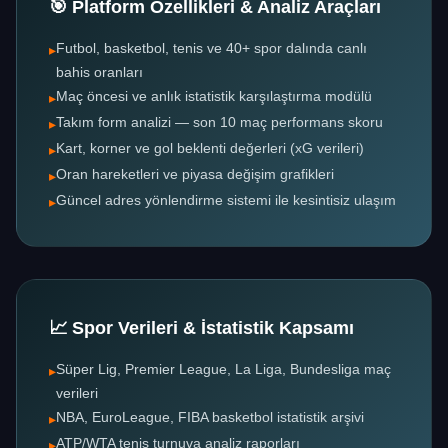
🎯 Platform Özellikleri & Analiz Araçları
Futbol, basketbol, tenis ve 40+ spor dalında canlı
bahis oranları
Maç öncesi ve anlık istatistik karşılaştırma modülü
Takım form analizi — son 10 maç performans skoru
Kart, korner ve gol beklenti değerleri (xG verileri)
Oran hareketleri ve piyasa değişim grafikleri
Güncel adres yönlendirme sistemi ile kesintisiz ulaşım
📈 Spor Verileri & İstatistik Kapsamı
Süper Lig, Premier League, La Liga, Bundesliga maç
verileri
NBA, EuroLeague, FIBA basketbol istatistik arşivi
ATP/WTA tenis turnuva analiz raporları