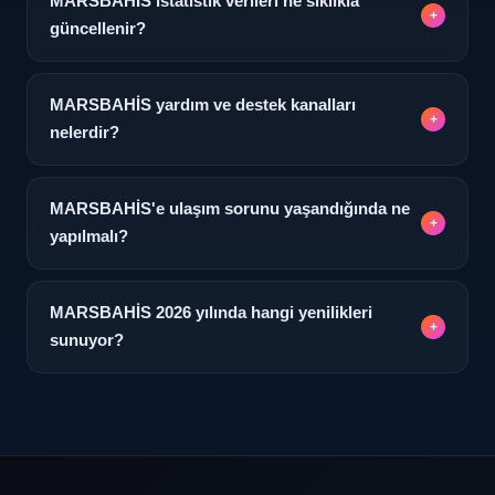
MARSBAHİS istatistik verileri ne sıklıkla
+
açıklanmaktadır.
güncellenir?
İstatistik verileri anlık güncellenmektedir. Doğrulanmış
veri kaynakları kullanılarak yüksek doğruluk oranı
MARSBAHİS yardım ve destek kanalları
+
sağlanmaktadır.
nelerdir?
Yardım bölümünden canlı destek, e-posta ve SSS
kanallarına ulaşım sağlanabilmektedir. 7/24 destek
MARSBAHİS'e ulaşım sorunu yaşandığında ne
+
hizmeti mevcuttur.
yapılmalı?
Ulaşım sorunu yaşandığında öncelikle güncel adres
bölümü kontrol edilmeli, ardından yardım kanallarına
MARSBAHİS 2026 yılında hangi yenilikleri
+
başvurulmalıdır.
sunuyor?
2026 yılında geliştirilmiş analiz araçları, genişletilmiş
spor verileri ve yenilenen canlı bahis arayüzü kullanıcı
deneyimini üst seviyeye taşımaktadır.