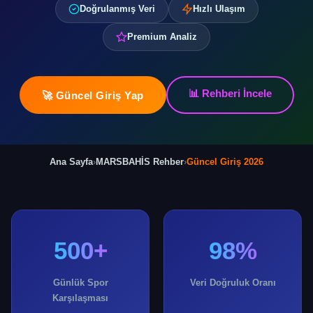
Doğrulanmış Veri
Hızlı Ulaşım
Premium Analiz
📊 Rehberi İncele
🚀 Güncel Giriş Yap
Ana Sayfa
›
MARSBAHİS Rehber
›
Güncel Giriş 2026
500+
98%
Günlük Spor
Veri Doğruluk Oranı
Karşılaşması