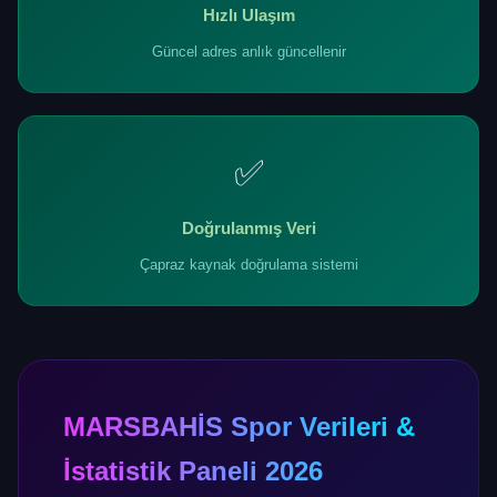
Hızlı Ulaşım
Güncel adres anlık güncellenir
✅
Doğrulanmış Veri
Çapraz kaynak doğrulama sistemi
MARSBAHİS Spor Verileri &
İstatistik Paneli 2026