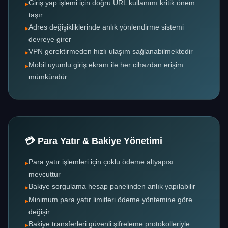
Giriş yap işlemi için doğru URL kullanımı kritik önem
taşır
Adres değişikliklerinde anlık yönlendirme sistemi
devreye girer
VPN gerektirmeden hızlı ulaşım sağlanabilmektedir
Mobil uyumlu giriş ekranı ile her cihazdan erişim
mümkündür
💳 Para Yatır & Bakiye Yönetimi
Para yatır işlemleri için çoklu ödeme altyapısı
mevcuttur
Bakiye sorgulama hesap panelinden anlık yapılabilir
Minimum para yatır limitleri ödeme yöntemine göre
değişir
Bakiye transferleri güvenli şifreleme protokolleriyle