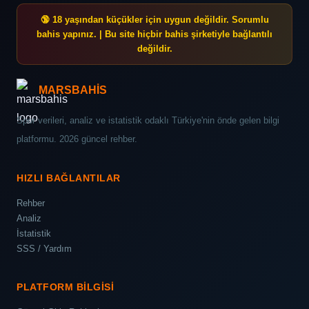
🔞 18 yaşından küçükler için uygun değildir. Sorumlu
bahis yapınız. | Bu site hiçbir bahis şirketiyle bağlantılı
değildir.
MARSBAHİS
Spor verileri, analiz ve istatistik odaklı Türkiye'nin önde gelen bilgi
platformu. 2026 güncel rehber.
HIZLI BAĞLANTILAR
Rehber
Analiz
İstatistik
SSS / Yardım
PLATFORM BILGISI