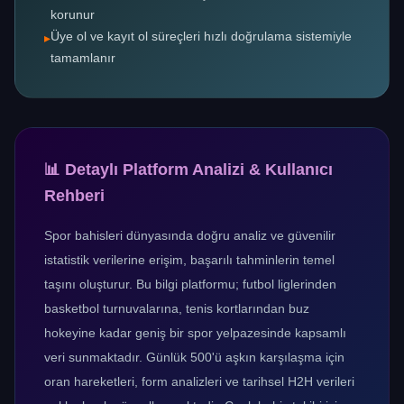
korunur
Üye ol ve kayıt ol süreçleri hızlı doğrulama sistemiyle
tamamlanır
📊 Detaylı Platform Analizi & Kullanıcı
Rehberi
Spor bahisleri dünyasında doğru analiz ve güvenilir
istatistik verilerine erişim, başarılı tahminlerin temel
taşını oluşturur. Bu bilgi platformu; futbol liglerinden
basketbol turnuvalarına, tenis kortlarından buz
hokeyine kadar geniş bir spor yelpazesinde kapsamlı
veri sunmaktadır. Günlük 500'ü aşkın karşılaşma için
oran hareketleri, form analizleri ve tarihsel H2H verileri