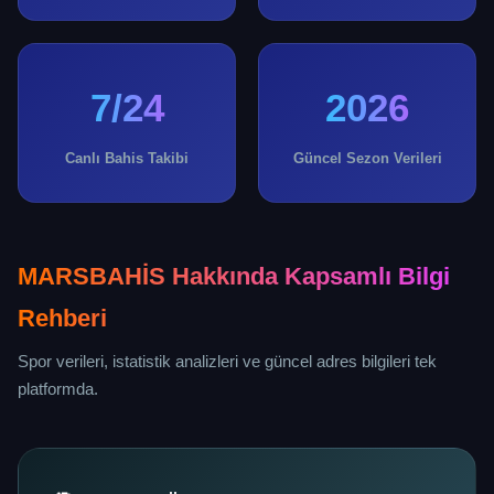
7/24
2026
Canlı Bahis Takibi
Güncel Sezon Verileri
MARSBAHİS Hakkında Kapsamlı Bilgi
Rehberi
Spor verileri, istatistik analizleri ve güncel adres bilgileri tek
platformda.