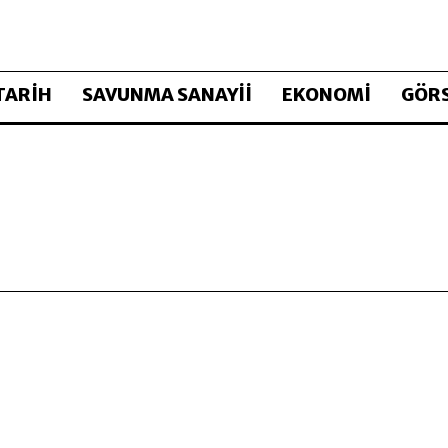
TARİH
SAVUNMA SANAYİİ
EKONOMİ
GÖRS