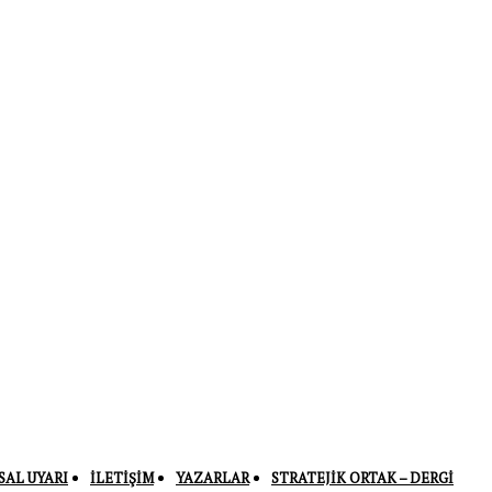
SAL UYARI
İLETIŞIM
YAZARLAR
STRATEJIK ORTAK – DERGI