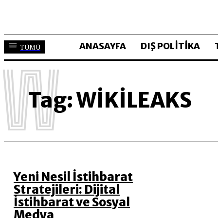
ANASAYFA
DIŞ POLİTİKA
TÜMÜ
W
Tag:
WIKILEAKS
Yeni Nesil İstihbarat
Stratejileri: Dijital
İstihbarat ve Sosyal
Medya