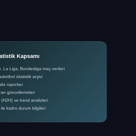
tatistik Kapsamı
 La Liga, Bundesliga maç verileri
etbol istatistik arşivi
iz raporları
oran güncellemeleri
i (H2H) ve trend analizleri
ile kadro durum bilgileri