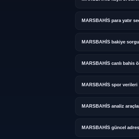
Kayıt ol işlemi ortalama 2-3 
MARSBAHİS para yatır seç
Para yatır işlemleri için ban
MARSBAHİS bakiye sorgula
Hesap panelinden bakiye bilgi
MARSBAHİS canlı bahis öze
Canlı bahis bölümünde 40'tan 
içinde yansıtılır.
MARSBAHİS spor verileri n
Spor verileri ve istatistik bö
kapsanmaktadır.
MARSBAHİS analiz araçları
Analiz araçları sezgisel aray
MARSBAHİS güncel adres de