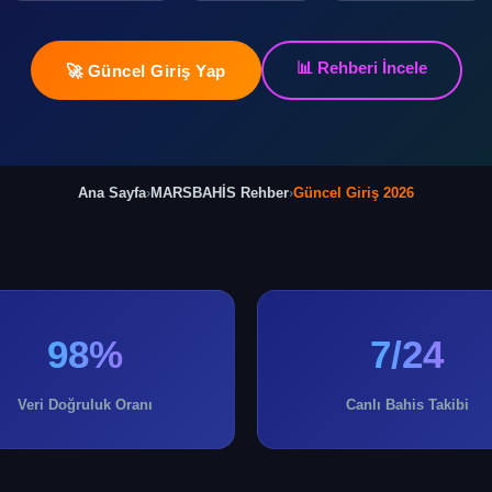
📊 Rehberi İncele
🚀 Güncel Giriş Yap
Ana Sayfa
›
MARSBAHİS Rehber
›
Güncel Giriş 2026
98%
7/24
Veri Doğruluk Oranı
Canlı Bahis Takibi