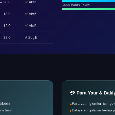
 – 20.0
✅ Aktif
Canlı Bahis Takibi
 – 18.0
✅ Aktif
 – 12.0
✅ Aktif
 – 35.0
⚡ Seçili
💳 Para Yatır & Baki
lebilir
Para yatır işlemleri için ç
em taşır
Bakiye sorgulama hesap pan