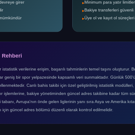
devreye girer
Minimum para yatır limitle
ir
Bakiye transferleri güvenli
im mümkündür
Üye ol ve kayıt ol süreçler
ı Rehberi
statistik verilerine erişim, başarılı tahminlerin temel taşını oluşturur. B
ar geniş bir spor yelpazesinde kapsamlı veri sunmaktadır. Günlük 500'ü
llenmektedir. Canlı bahis takibi için özel geliştirilmiş istatistik modülleri
atır işlemlerine, bakiye yönetiminden güncel adres takibine kadar tüm s
veri tabanı, Avrupa'nın önde gelen liglerinin yanı sıra Asya ve Amerika k
ı için güncel adres bölümü düzenli olarak kontrol edilmelidir.