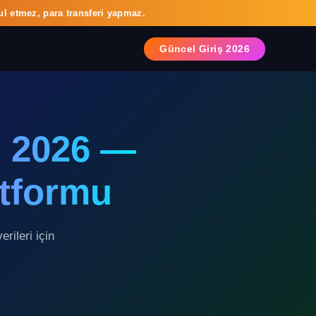
ul etmez, para transferi yapmaz.
Güncel Giriş 2026
 2026 —
atformu
rileri için