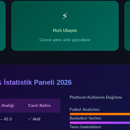
⚡
Hızlı Ulaşım
Güncel adres anlık güncellenir
İstatistik Paneli 2026
Platform Kullanım Dağılımı
 Aralığı
Canlı Bahis
Futbol Analizleri
Basketbol Verileri
 – 45.0
✅ Aktif
Tenis İstatistikleri