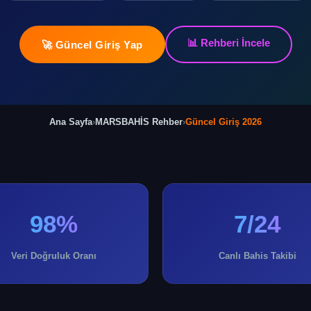
📊 Rehberi İncele
🚀 Güncel Giriş Yap
Ana Sayfa
›
MARSBAHİS Rehber
›
Güncel Giriş 2026
98%
7/24
Veri Doğruluk Oranı
Canlı Bahis Takibi