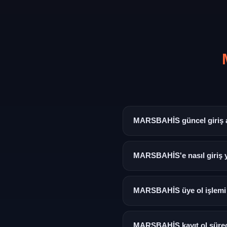
MARSBAHİS güncel giriş a
Güncel adres bilgisine bu bilg
otomatik devreye girer.
MARSBAHİS'e nasıl giriş y
Güncel adres üzerinden giriş 
önemlidir.
MARSBAHİS üye ol işlemi 
Üye ol formunu doldurarak kay
MARSBAHİS kayıt ol sürec