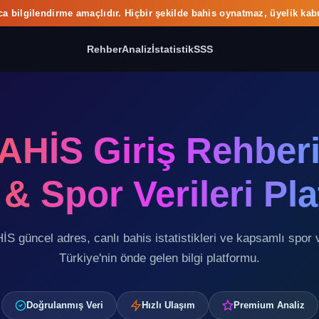
a bilgilendirme amaçlıdır. Hiçbir şekilde bahis oynatmaz, üyelik kab
Rehber
Analiz
İstatistik
SSS
HİS Giriş Rehberi
 & Spor Verileri Pl
güncel adres, canlı bahis istatistikleri ve kapsamlı spor ve
Türkiye'nin önde gelen bilgi platformu.
Doğrulanmış Veri
Hızlı Ulaşım
Premium Analiz