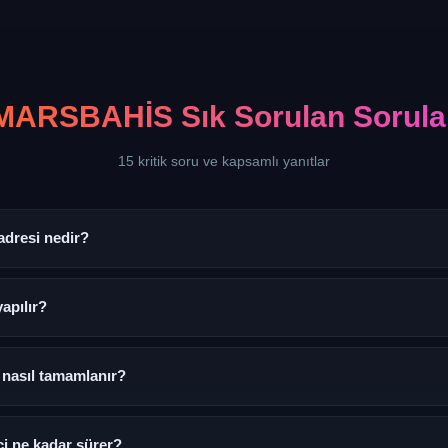
MARSBAHİS Sık Sorulan Sorula
15 kritik soru ve kapsamlı yanıtlar
dresi nedir?
i platformu üzerinden anlık olarak ulaşabilirsiniz. Adres değişikliklerin
apılır?
yap butonunu kullanarak hesabınıza erişebilirsiniz. Doğru URL kullanımı 
nasıl tamamlanır?
ıt sürecini başlatabilirsiniz. Doğrulama adımları tamamlandıktan sonra 
i ne kadar sürer?