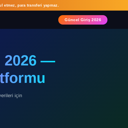
ul etmez, para transferi yapmaz.
Güncel Giriş 2026
 2026 —
atformu
rileri için