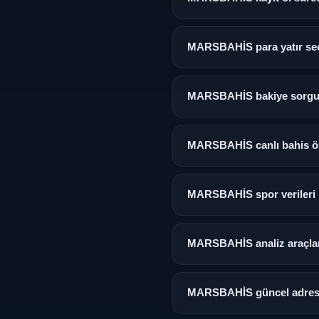
Kayıt ol işlemi ortalama 2-3 
MARSBAHİS para yatır seç
Para yatır işlemleri için ban
MARSBAHİS bakiye sorgula
Hesap panelinden bakiye bilgi
MARSBAHİS canlı bahis öze
Canlı bahis bölümünde 40'tan 
içinde yansıtılır.
MARSBAHİS spor verileri n
Spor verileri ve istatistik bö
kapsanmaktadır.
MARSBAHİS analiz araçları
Analiz araçları sezgisel aray
MARSBAHİS güncel adres de