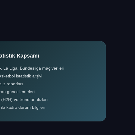
tatistik Kapsamı
 La Liga, Bundesliga maç verileri
etbol istatistik arşivi
iz raporları
oran güncellemeleri
i (H2H) ve trend analizleri
ile kadro durum bilgileri