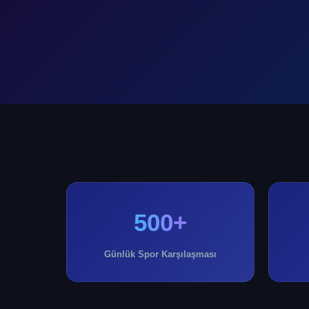
500+
Günlük Spor Karşılaşması