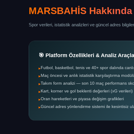
MARSBAHİS Hakkında K
Spor verileri, istatistik analizleri ve güncel adres bilgile
🎯 Platform Özellikleri & Analiz Araçla
Futbol, basketbol, tenis ve 40+ spor dalında canlı
Maç öncesi ve anlık istatistik karşılaştırma modül
Takım form analizi — son 10 maç performans sk
Kart, korner ve gol beklenti değerleri (xG verileri)
Oran hareketleri ve piyasa değişim grafikleri
Güncel adres yönlendirme sistemi ile kesintisiz u