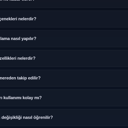
dakika içinde tamamlanmaktadır. Kimlik doğrulama adımı ek süre gerektir
enekleri nelerdir?
ka havalesi, kredi kartı ve e-cüzdan dahil çoklu ödeme yöntemi sunulmak
ma nasıl yapılır?
lerinize anlık ulaşabilirsiniz. Bakiye geçmişi ve işlem detayları da bu b
llikleri nelerdir?
fazla spor dalında anlık oranlar ve maç içi istatistikler sunulmaktadır.
ereden takip edilir?
lümünden anlık veriler izlenebilir. Futbol, basketbol ve tenis başta olmak 
 kullanımı kolay mı?
üzüyle kolayca kullanılabilir. Rehber bölümünde adım adım kullanım kıla
ğişikliği nasıl öğrenilir?