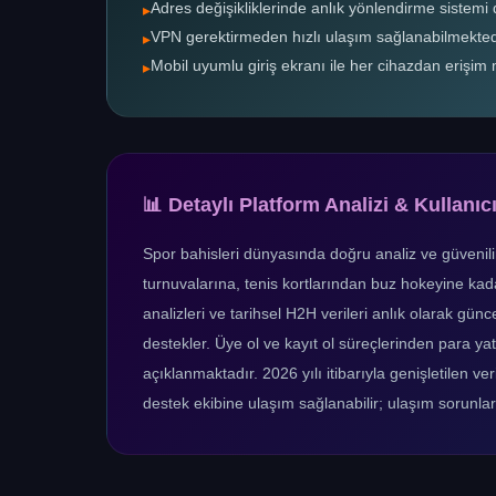
Adres değişikliklerinde anlık yönlendirme sistemi 
VPN gerektirmeden hızlı ulaşım sağlanabilmekted
Mobil uyumlu giriş ekranı ile her cihazdan eriş
📊 Detaylı Platform Analizi & Kullanıc
Spor bahisleri dünyasında doğru analiz ve güvenilir i
turnuvalarına, tenis kortlarından buz hokeyine kad
analizleri ve tarihsel H2H verileri anlık olarak günce
destekler. Üye ol ve kayıt ol süreçlerinden para y
açıklanmaktadır. 2026 yılı itibarıyla genişletilen 
destek ekibine ulaşım sağlanabilir; ulaşım sorunlar