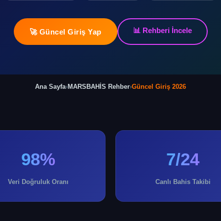
📊 Rehberi İncele
🚀 Güncel Giriş Yap
Ana Sayfa
›
MARSBAHİS Rehber
›
Güncel Giriş 2026
98%
7/24
Veri Doğruluk Oranı
Canlı Bahis Takibi