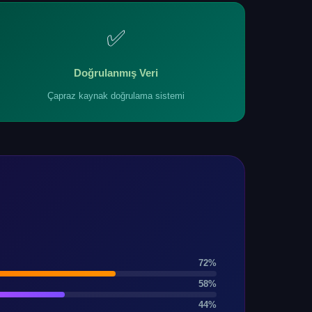
✅
Doğrulanmış Veri
Çapraz kaynak doğrulama sistemi
72%
58%
44%