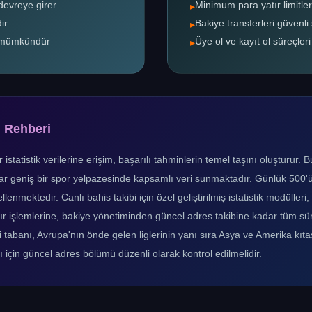
devreye girer
Minimum para yatır limitle
ir
Bakiye transferleri güvenli
im mümkündür
Üye ol ve kayıt ol süreçler
ı Rehberi
statistik verilerine erişim, başarılı tahminlerin temel taşını oluşturur. B
ar geniş bir spor yelpazesinde kapsamlı veri sunmaktadır. Günlük 500'ü
llenmektedir. Canlı bahis takibi için özel geliştirilmiş istatistik modülleri
atır işlemlerine, bakiye yönetiminden güncel adres takibine kadar tüm s
veri tabanı, Avrupa'nın önde gelen liglerinin yanı sıra Asya ve Amerika k
ı için güncel adres bölümü düzenli olarak kontrol edilmelidir.