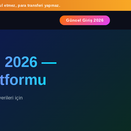
ul etmez, para transferi yapmaz.
Güncel Giriş 2026
 2026 —
atformu
rileri için