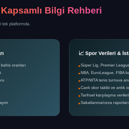
apsamlı Bilgi Rehberi
ri tek platformda.
rı
📈 Spor Verileri & İs
 bahis oranları
Süper Lig, Premier League,
ü
NBA, EuroLeague, FIBA bask
oru
ATP/WTA tenis turnuva anal
Canlı skor takibi ve anlık 
Tarihsel karşılaşma veriler
laşım
Sakatlanma/ceza raporları 