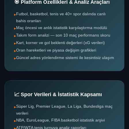
🎯 Platform Özellikleri & Analiz Araçları
Futbol, basketbol, tenis ve 40+ spor dalında canlı
bahis oranları
Maç öncesi ve anlık istatistik karşılaştırma modülü
Takım form analizi — son 10 maç performans skoru
Kart, korner ve gol beklenti değerleri (xG verileri)
Oran hareketleri ve piyasa değişim grafikleri
Güncel adres yönlendirme sistemi ile kesintisiz ulaşım
📈 Spor Verileri & İstatistik Kapsamı
Süper Lig, Premier League, La Liga, Bundesliga maç
verileri
NBA, EuroLeague, FIBA basketbol istatistik arşivi
ATP/WTA tenis turnuva analiz raporları