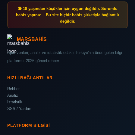
🔞 18 yaşından küçükler için uygun değildir. Sorumlu
bahis yapınız. | Bu site hiçbir bahis şirketiyle bağlantılı
değildir.
MARSBAHİS
Spor verileri, analiz ve istatistik odaklı Türkiye'nin önde gelen bilgi
platformu. 2026 güncel rehber.
HIZLI BAĞLANTILAR
Rehber
Analiz
İstatistik
SSS / Yardım
PLATFORM BILGISI