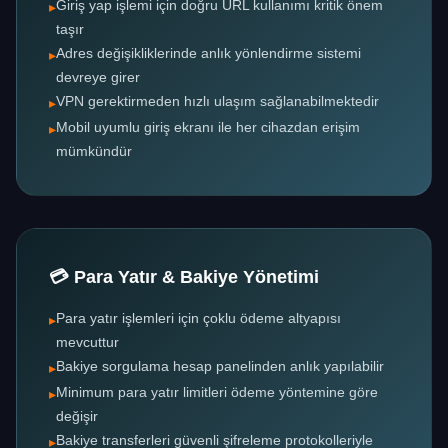
Giriş yap işlemi için doğru URL kullanımı kritik önem
taşır
Adres değişikliklerinde anlık yönlendirme sistemi
devreye girer
VPN gerektirmeden hızlı ulaşım sağlanabilmektedir
Mobil uyumlu giriş ekranı ile her cihazdan erişim
mümkündür
💳 Para Yatır & Bakiye Yönetimi
Para yatır işlemleri için çoklu ödeme altyapısı
mevcuttur
Bakiye sorgulama hesap panelinden anlık yapılabilir
Minimum para yatır limitleri ödeme yöntemine göre
değişir
Bakiye transferleri güvenli şifreleme protokolleriyle