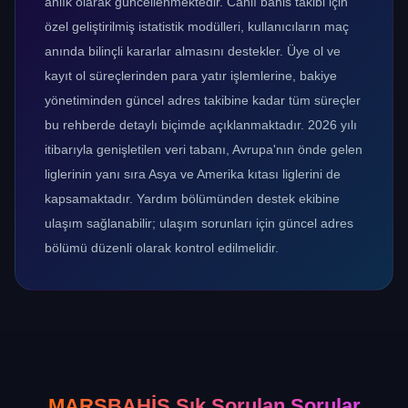
anlık olarak güncellenmektedir. Canlı bahis takibi için
özel geliştirilmiş istatistik modülleri, kullanıcıların maç
anında bilinçli kararlar almasını destekler. Üye ol ve
kayıt ol süreçlerinden para yatır işlemlerine, bakiye
yönetiminden güncel adres takibine kadar tüm süreçler
bu rehberde detaylı biçimde açıklanmaktadır. 2026 yılı
itibarıyla genişletilen veri tabanı, Avrupa'nın önde gelen
liglerinin yanı sıra Asya ve Amerika kıtası liglerini de
kapsamaktadır. Yardım bölümünden destek ekibine
ulaşım sağlanabilir; ulaşım sorunları için güncel adres
bölümü düzenli olarak kontrol edilmelidir.
MARSBAHİS Sık Sorulan Sorular