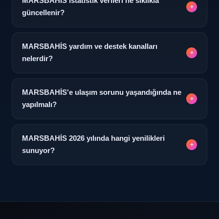
MARSBAHİS istatistik verileri ne sıklıkla
+
açıklanmaktadır.
güncellenir?
İstatistik verileri anlık güncellenmektedir. Doğrulanmış
veri kaynakları kullanılarak yüksek doğruluk oranı
MARSBAHİS yardım ve destek kanalları
+
sağlanmaktadır.
nelerdir?
Yardım bölümünden canlı destek, e-posta ve SSS
kanallarına ulaşım sağlanabilmektedir. 7/24 destek
MARSBAHİS'e ulaşım sorunu yaşandığında ne
+
hizmeti mevcuttur.
yapılmalı?
Ulaşım sorunu yaşandığında öncelikle güncel adres
bölümü kontrol edilmeli, ardından yardım kanallarına
MARSBAHİS 2026 yılında hangi yenilikleri
+
başvurulmalıdır.
sunuyor?
2026 yılında geliştirilmiş analiz araçları, genişletilmiş
spor verileri ve yenilenen canlı bahis arayüzü kullanıcı
deneyimini üst seviyeye taşımaktadır.