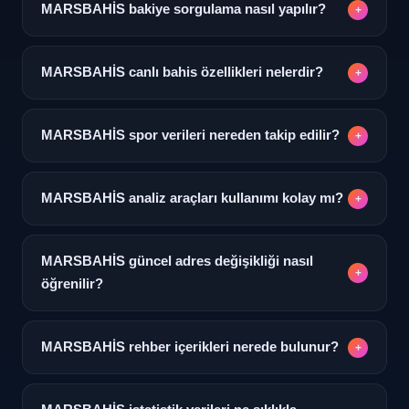
cüzdan dahil çoklu ödeme yöntemi sunulmaktadır.
MARSBAHİS bakiye sorgulama nasıl yapılır?
+
Hesap panelinden bakiye bilgilerinize anlık
ulaşabilirsiniz. Bakiye geçmişi ve işlem detayları da bu
MARSBAHİS canlı bahis özellikleri nelerdir?
+
bölümde görüntülenir.
Canlı bahis bölümünde 40'tan fazla spor dalında anlık
oranlar ve maç içi istatistikler sunulmaktadır. Oran
MARSBAHİS spor verileri nereden takip edilir?
+
güncellemeleri saniyeler içinde yansıtılır.
Spor verileri ve istatistik bölümünden anlık veriler
izlenebilir. Futbol, basketbol ve tenis başta olmak üzere
MARSBAHİS analiz araçları kullanımı kolay mı?
+
tüm dallar kapsanmaktadır.
Analiz araçları sezgisel arayüzüyle kolayca kullanılabilir.
Rehber bölümünde adım adım kullanım kılavuzları
MARSBAHİS güncel adres değişikliği nasıl
+
mevcuttur.
öğrenilir?
Bu bilgi platformunu düzenli takip ederek güncel adres
bilgisine her zaman ulaşabilirsiniz. Bildirim sistemi de
MARSBAHİS rehber içerikleri nerede bulunur?
+
mevcuttur.
Rehber bölümünde tüm kullanım kılavuzları, giriş yap
adımları ve platform özellikleri detaylı şekilde