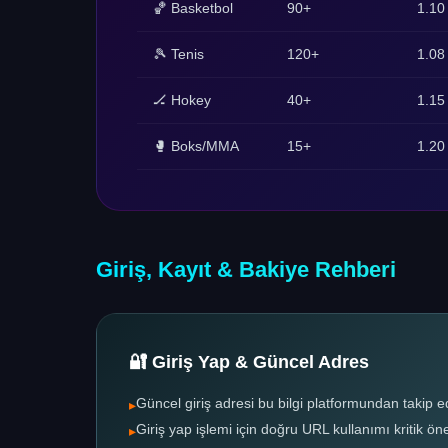
🏀 Basketbol
90+
1.10
🎾 Tenis
120+
1.08
🏒 Hokey
40+
1.15
🥊 Boks/MMA
15+
1.20
Giriş, Kayıt & Bakiye Rehberi
🔐 Giriş Yap & Güncel Adres
Güncel giriş adresi bu bilgi platformundan takip edi
Giriş yap işlemi için doğru URL kullanımı kritik ön