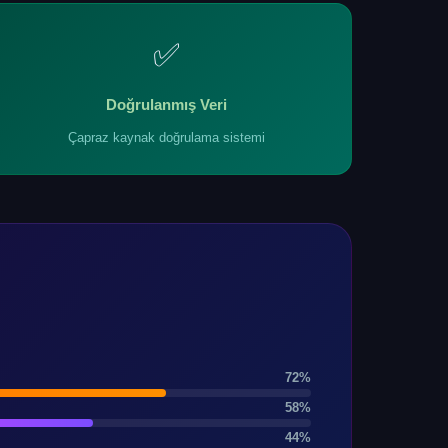
✅
Doğrulanmış Veri
Çapraz kaynak doğrulama sistemi
72%
58%
44%