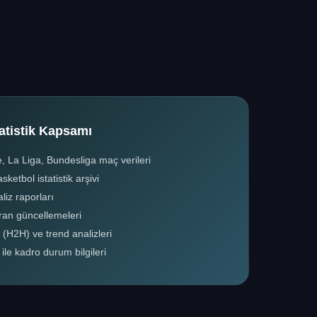
tatistik Kapsamı
 La Liga, Bundesliga maç verileri
etbol istatistik arşivi
iz raporları
oran güncellemeleri
i (H2H) ve trend analizleri
ile kadro durum bilgileri