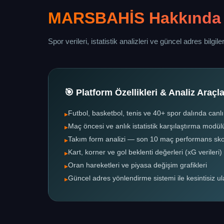
MARSBAHİS Hakkında K
Spor verileri, istatistik analizleri ve güncel adres bilgile
🎯 Platform Özellikleri & Analiz Araçla
Futbol, basketbol, tenis ve 40+ spor dalında canlı
Maç öncesi ve anlık istatistik karşılaştırma modül
Takım form analizi — son 10 maç performans sk
Kart, korner ve gol beklenti değerleri (xG verileri)
Oran hareketleri ve piyasa değişim grafikleri
Güncel adres yönlendirme sistemi ile kesintisiz u