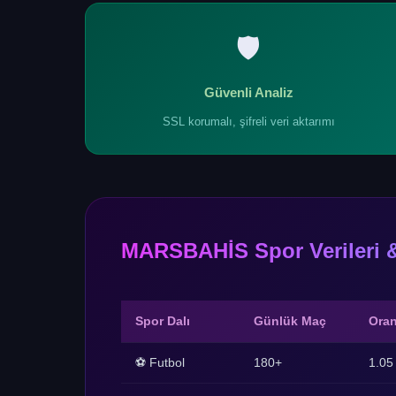
🛡️
Güvenli Analiz
SSL korumalı, şifreli veri aktarımı
MARSBAHİS Spor Verileri & 
Spor Dalı
Günlük Maç
Oran
⚽ Futbol
180+
1.05