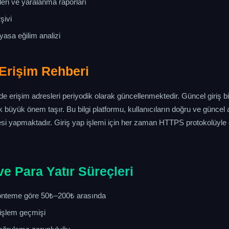
ri ve yaralanma raporları
şivi
iyasa eğilim analizi
Erişim Rehberi
erişim adresleri periyodik olarak güncellenmektedir. Güncel giriş bil
k büyük önem taşır. Bu bilgi platformu, kullanıcıların doğru ve günce
esi yapmaktadır. Giriş yap işlemi için her zaman HTTPS protokolüyle ç
e Para Yatır Süreçleri
 Yönteme göre 50₺–200₺ arasında
 işlem geçmişi