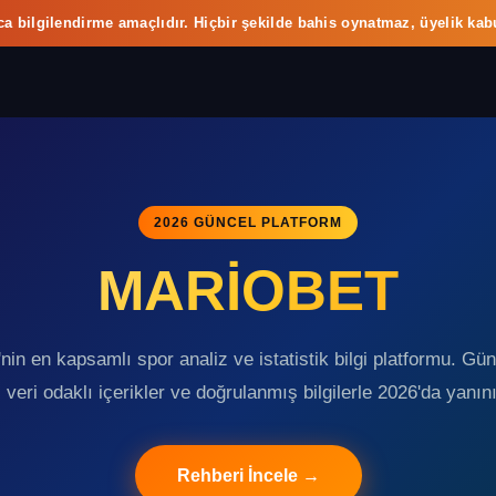
a bilgilendirme amaçlıdır. Hiçbir şekilde bahis oynatmaz, üyelik kab
2026 GÜNCEL PLATFORM
MARİOBET
nin en kapsamlı spor analiz ve istatistik bilgi platformu. Gün
, veri odaklı içerikler ve doğrulanmış bilgilerle 2026'da yanın
Rehberi İncele →