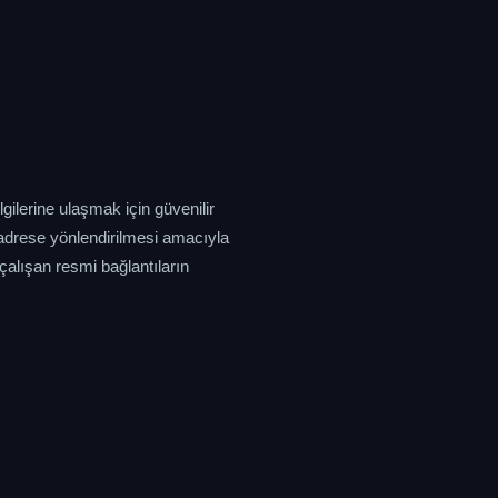
gilerine ulaşmak için güvenilir
l adrese yönlendirilmesi amacıyla
alışan resmi bağlantıların