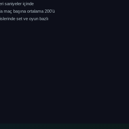
i saniyeler içinde
bolda maç başına ortalama 200'ü
slerinde set ve oyun bazlı