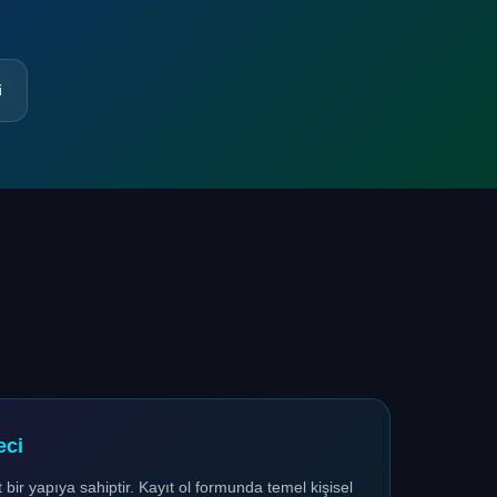
i
eci
 bir yapıya sahiptir. Kayıt ol formunda temel kişisel