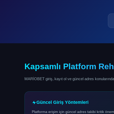
Kapsamlı Platform Rehb
MARİOBET giriş, kayıt ol ve güncel adres konularınd
Güncel Giriş Yöntemleri
Platforma erişim için güncel adres takibi kritik önem 