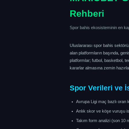
Rehberi
Spor bahis ekosisteminin en ka
Uluslararası spor bahis sektörü
alan platformların başında, gen
platformlar; futbol, basketbol, te
kararlar almasına zemin hazırl
Spor Verileri ve İ
Avrupa Ligi maç bazlı oran 
Anlık skor ve köşe vuruşu ist
Takım form analizi (son 10 