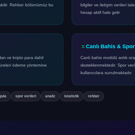
anabilir. Rehber bölümümüz bu
bilgiler ve iletişim verileri 
hesap aktif hale gelir.
Canlı Bahis & Spor 
dan ve kripto para dahil
Canlı bahis modülü anlık oran
 süreleri ödeme yöntemine
desteklenmektedir. Spor veril
kullanıcılara sunulmaktadır.
gula
spor verileri
analiz
istatistik
rehber