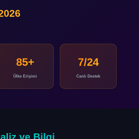
 2026
85+
7/24
Ülke Erişimi
Canlı Destek
iz ve Bilgi