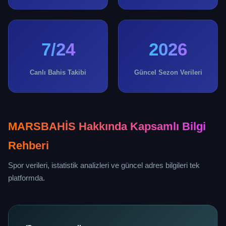
7/24
2026
Canlı Bahis Takibi
Güncel Sezon Verileri
MARSBAHİS Hakkında Kapsamlı Bilgi
Rehberi
Spor verileri, istatistik analizleri ve güncel adres bilgileri tek
platformda.