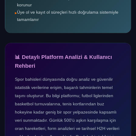
korunur
Üye ol ve kayıt ol süreçleri hızlı doğrulama sistemiyle
tamamlanır
📊 Detaylı Platform Analizi & Kullanıcı
Rehberi
Spor bahisleri dünyasında doğru analiz ve güvenilir
istatistik verilerine erişim, başarılı tahminlerin temel
taşını oluşturur. Bu bilgi platformu; futbol liglerinden
basketbol turnuvalarına, tenis kortlarından buz
hokeyine kadar geniş bir spor yelpazesinde kapsamlı
veri sunmaktadır. Günlük 500'ü aşkın karşılaşma için
oran hareketleri, form analizleri ve tarihsel H2H verileri