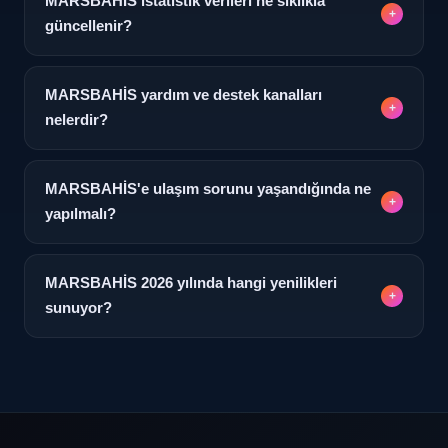
MARSBAHİS istatistik verileri ne sıklıkla
+
açıklanmaktadır.
güncellenir?
İstatistik verileri anlık güncellenmektedir. Doğrulanmış
veri kaynakları kullanılarak yüksek doğruluk oranı
MARSBAHİS yardım ve destek kanalları
+
sağlanmaktadır.
nelerdir?
Yardım bölümünden canlı destek, e-posta ve SSS
kanallarına ulaşım sağlanabilmektedir. 7/24 destek
MARSBAHİS'e ulaşım sorunu yaşandığında ne
+
hizmeti mevcuttur.
yapılmalı?
Ulaşım sorunu yaşandığında öncelikle güncel adres
bölümü kontrol edilmeli, ardından yardım kanallarına
MARSBAHİS 2026 yılında hangi yenilikleri
+
başvurulmalıdır.
sunuyor?
2026 yılında geliştirilmiş analiz araçları, genişletilmiş
spor verileri ve yenilenen canlı bahis arayüzü kullanıcı
deneyimini üst seviyeye taşımaktadır.