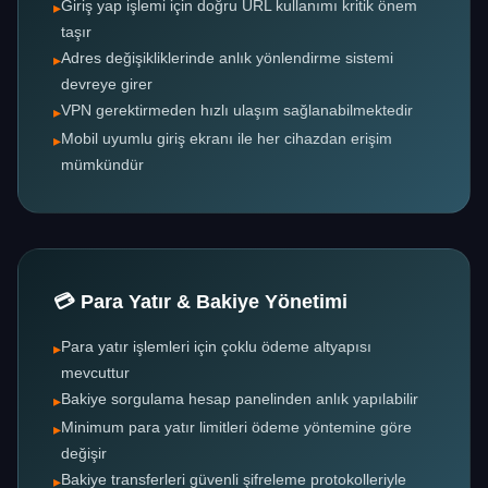
Giriş yap işlemi için doğru URL kullanımı kritik önem
taşır
Adres değişikliklerinde anlık yönlendirme sistemi
devreye girer
VPN gerektirmeden hızlı ulaşım sağlanabilmektedir
Mobil uyumlu giriş ekranı ile her cihazdan erişim
mümkündür
💳 Para Yatır & Bakiye Yönetimi
Para yatır işlemleri için çoklu ödeme altyapısı
mevcuttur
Bakiye sorgulama hesap panelinden anlık yapılabilir
Minimum para yatır limitleri ödeme yöntemine göre
değişir
Bakiye transferleri güvenli şifreleme protokolleriyle